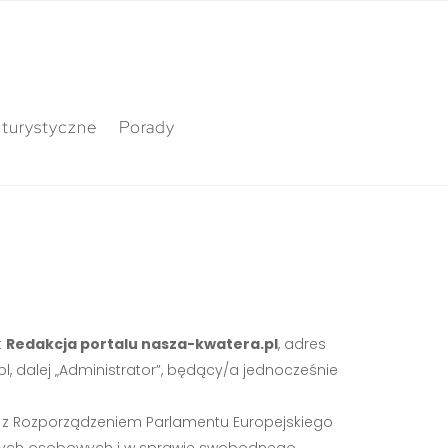
 turystyczne
Porady
t
Redakcja portalu nasza-kwatera.pl
, adres
pl
, dalej „Administrator”, będący/a jednocześnie
e z Rozporządzeniem Parlamentu Europejskiego
 danych osobowych i w sprawie swobodnego