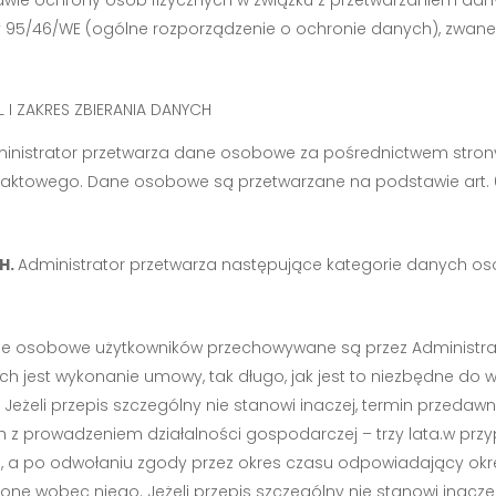
y 95/46/WE (ogólne rozporządzenie o ochronie danych), zwan
 ZAKRES ZBIERANIA DANYCH
inistrator przetwarza dane osobowe za pośrednictwem stro
taktowego. Dane osobowe są przetwarzane na podstawie art. 6 us
H.
Administrator przetwarza następujące kategorie danych o
e osobowe użytkowników przechowywane są przez Administra
 jest wykonanie umowy, tak długo, jak jest to niezbędne do 
żeli przepis szczególny nie stanowi inaczej, termin przedawni
 z prowadzeniem działalności gospodarczej – trzy lata.w prz
a, a po odwołaniu zgody przez okres czasu odpowiadający okr
e wobec niego. Jeżeli przepis szczególny nie stanowi inaczej,