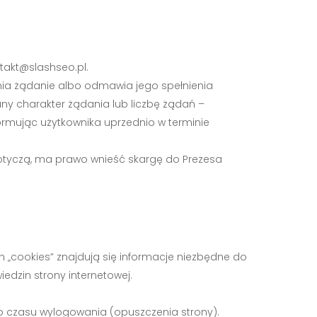
takt@slashseo.pl
.
nia żądanie albo odmawia jego spełnienia
any charakter żądania lub liczbę żądań –
formując użytkownika uprzednio w terminie
otyczą, ma prawo wnieść skargę do Prezesa
ch „cookies” znajdują się informacje niezbędne do
dzin strony internetowej.
o czasu wylogowania (opuszczenia strony).