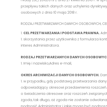
przepływu takich danych oraz uchylenia dyrektyw
osobowych z dnia 10 maja 2018 r.
RODZAJ PRZETWARZANYCH DANYCH OSOBOWYCH, CEL I
CEL PRZETWARZANIA I PODSTAWA PRAWNA.
Adm
skorzystania przez użytkownika z formularza kon
interes Administratora.
RODZAJ PRZETWARZANYCH DANYCH OSOBOWYC
Imię i nazwisko,Adres e-mail,
OKRES ARCHIWIZACJI DANYCH OSOBOWYCH.
Dan
w przypadku, gdy podstawą przetwarzania danych
odpowiadający okresowi przedawnienia roszczeń. Je
o świadczenia okresowe oraz roszczeń związanych
zgoda, tak długo, aż zgoda nie zostanie odwołan
podnosić Administrator i jakie mogą być podnoszon