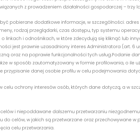
wiązanych z prowadzeniem działalności gospodarczej – trzy la
 być pobierane dodatkowe informacje, w szczególności: adres
omeny, rodzaj przeglądarki, czas dostępu, typ systemu opera
 linkach i odnośnikach, w które zdecydują się kliknąć lub in
ci jest prawnie uzasadniony interes Administratora (art. 6 ust.
iczną oraz na poprawie funkcjonalności tych usług.Podanie da
 w sposób zautomatyzowany w formie profilowania, o ile uży
dzie przypisanie danej osobie profilu w celu podejmowania doty
w celu ochrony interesów osób, których dane dotyczą, a w szc
celów i niepoddawane dalszemu przetwarzaniu niezgodnemu z
 do celów, w jakich są przetwarzane oraz przechowywane w pos
ięcia celu przetwarzania.