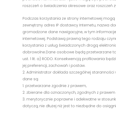
roszczeń o świadczenia okresowe oraz roszczeń z
Podczas korzystania ze strony internetowej mogą
zewnętrzny adres IP dostawcy Internetu, nazwa d
gromadzone dane nawigacyjne, w tym informacje o
internetowej. Podstawą prawną tego rodzaju czynnoś
korzystania z usług świadczonych drogą elektron
dobrowolne.Dane osobowe będą przetwarzane także
ust. 1 lit. a) RODO. Konsekwencją profilowania bę
jej preferencji, zachowań i postaw.
Administrator dokłada szczególnej staranności 
dane są:
przetwarzane zgodnie z prawem,
zbierane dla oznaczonych, zgodnych z prawem 
merytorycznie poprawne i adekwatne w stosunku
dotyczą, nie dłużej niż jest to niezbędne do osiągn