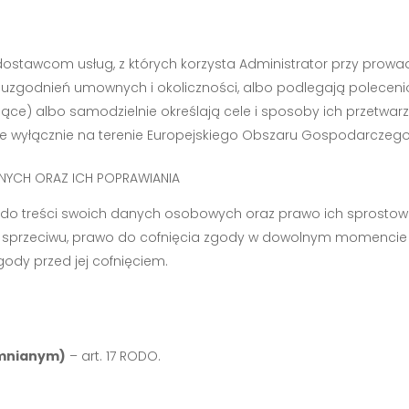
tawcom usług, z których korzysta Administrator przy prowadz
uzgodnień umownych i okoliczności, albo podlegają polecen
ce) albo samodzielnie określają cele i sposoby ich przetwarz
wyłącznie na terenie Europejskiego Obszaru Gospodarczego
NYCH ORAZ ICH POPRAWIANIA
do treści swoich danych osobowych oraz prawo ich sprostowan
a sprzeciwu, prawo do cofnięcia zgody w dowolnym momenci
ody przed jej cofnięciem.
omnianym)
– art. 17 RODO.