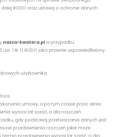
e dalej RODO oraz ustawą o ochronie danych
ny
nasza-kwatera.pl
w przypadku:
t. 1 lit. f) RODO jako prawnie usprawiedliwiony
sobowych użytkownika:
tora:
wykonania umowy, a po tym czasie przez okres
enia wynosi lat sześć, a dla roszczeń
ypadku, gdy podstawą przetwarzania danych jest
esowi przedawnienia roszczeń jakie może
 termin przedawnienia wynosi lat sześć, a dla