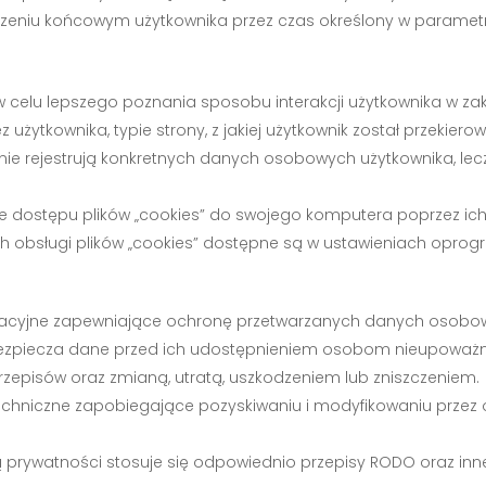
ądzeniu końcowym użytkownika przez czas określony w parametr
 w celu lepszego poznania sposobu interakcji użytkownika w zak
 użytkownika, typie strony, z jakiej użytkownik został przekierow
e nie rejestrują konkretnych danych osobowych użytkownika, le
dostępu plików „cookies” do swojego komputera poprzez ich u
 obsługi plików „cookies” dostępne są w ustawieniach oprogr
anizacyjne zapewniające ochronę przetwarzanych danych osobo
bezpiecza dane przed ich udostępnieniem osobom nieupoważn
episów oraz zmianą, utratą, uszkodzeniem lub zniszczeniem.
techniczne zapobiegające pozyskiwaniu i modyfikowaniu prze
 prywatności stosuje się odpowiednio przepisy RODO oraz inn