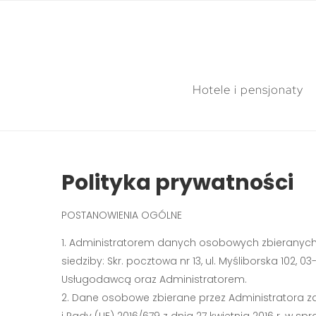
Hotele i pensjonaty
Polityka prywatności
POSTANOWIENIA OGÓLNE
Administratorem danych osobowych zbieranych 
siedziby: Skr. pocztowa nr 13, ul. Myśliborska 102, 
Usługodawcą oraz Administratorem.
Dane osobowe zbierane przez Administratora z
i Rady (UE) 2016/679 z dnia 27 kwietnia 2016 r. 