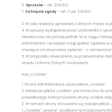
Sprzeciw
– art. 21 RODO
Cofnięcie zgody
– art. 7 ust. 3 RODO.
W celu realizacji uprawnień, o których mowa w
W sytuacji wystąpienia przez użytkownika z up
niezwłocznie, nie później jednak niż w ciągu mies
Administrator nie będzie mógł spełnić żądania w c
miesiąca od otrzymania żądania – o zamierzonym
W przypadku stwierdzenia, że przetwarzanie d
Urzędu Ochrony Danych Osobowych.
PLIKI „COOKIES”
Strona Administratora używa plików „cookies”.
Instalacja plików „cookies” jest konieczna do p
prawidłowego funkcjonowania strony, a także daj
W ramach strony stosowane są rodzaje plików „co
„Cookies” „sesyjne” są plikami tymczasowymi, 