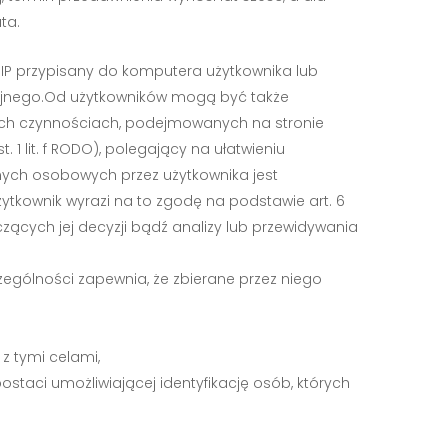
ta.
 IP przypisany do komputera użytkownika lub
cyjnego.Od użytkowników mogą być także
nych czynnościach, podejmowanych na stronie
 1 lit. f RODO), polegający na ułatwieniu
nych osobowych przez użytkownika jest
tkownik wyrazi na to zgodę na podstawie art. 6
czących jej decyzji bądź analizy lub przewidywania
zególności zapewnia, że zbierane przez niego
 tymi celami,
taci umożliwiającej identyfikację osób, których