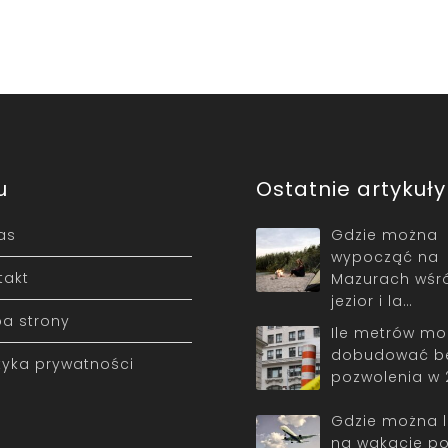
u
Ostatnie artykuły
as
Gdzie można
wypocząć na
takt
Mazurach wśr
jezior i la…
a strony
Ile metrów m
dobudować b
ityka prywatności
pozwolenia w 
Gdzie można l
na wakacje p