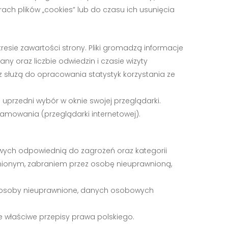
ach plików „cookies” lub do czasu ich usunięcia
resie zawartości strony. Pliki gromadzą informacje
any oraz liczbie odwiedzin i czasie wizyty
cz służą do opracowania statystyk korzystania ze
przedni wybór w oknie swojej przeglądarki.
amowania (przeglądarki internetowej).
wych odpowiednią do zagrożeń oraz kategorii
ionym, zabraniem przez osobę nieuprawnioną,
z osoby nieuprawnione, danych osobowych
e właściwe przepisy prawa polskiego.