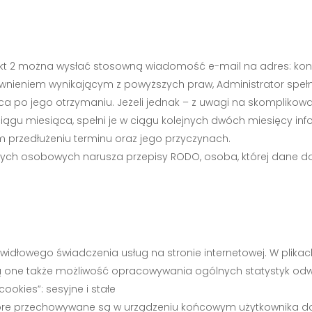
 pkt 2 można wysłać stosowną wiadomość e-mail na adres:
kon
rawnieniem wynikającym z powyższych praw, Administrator speł
iąca po jego otrzymaniu. Jeżeli jednak – z uwagi na skomplikow
iągu miesiąca, spełni je w ciągu kolejnych dwóch miesięcy in
 przedłużeniu terminu oraz jego przyczynach.
anych osobowych narusza przepisy RODO, osoba, której dane d
rawidłowego świadczenia usług na stronie internetowej. W plika
ą one także możliwość opracowywania ogólnych statystyk odwie
okies”: sesyjne i stałe
które przechowywane są w urządzeniu końcowym użytkownika d