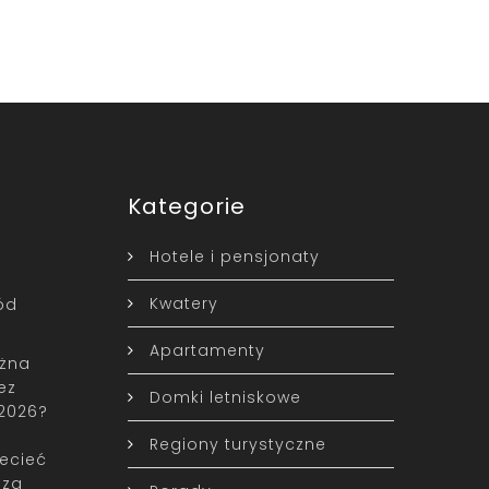
Kategorie
Hotele i pensjonaty
Kwatery
ód
Apartamenty
ożna
ez
Domki letniskowe
2026?
Regiony turystyczne
ecieć
oza