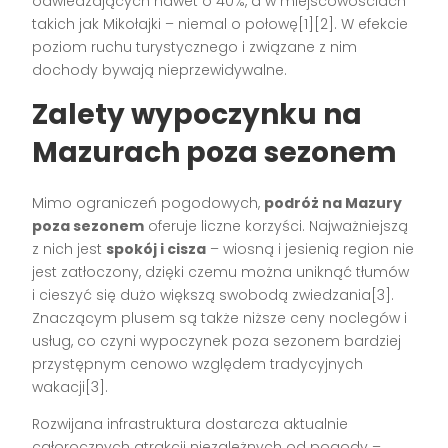
odwiedzających nawet o 40%, a w miejscowościach
takich jak Mikołajki – niemal o połowę[1][2]. W efekcie
poziom ruchu turystycznego i związane z nim
dochody bywają nieprzewidywalne.
Zalety wypoczynku na
Mazurach poza sezonem
Mimo ograniczeń pogodowych,
podróż na Mazury
poza sezonem
oferuje liczne korzyści. Najważniejszą
z nich jest
spokój i cisza
– wiosną i jesienią region nie
jest zatłoczony, dzięki czemu można uniknąć tłumów
i cieszyć się dużo większą swobodą zwiedzania[3].
Znaczącym plusem są także niższe ceny noclegów i
usług, co czyni wypoczynek poza sezonem bardziej
przystępnym cenowo względem tradycyjnych
wakacji[3].
Rozwijana infrastruktura dostarcza aktualnie
całorocznych atrakcji niezależnych od pogody –