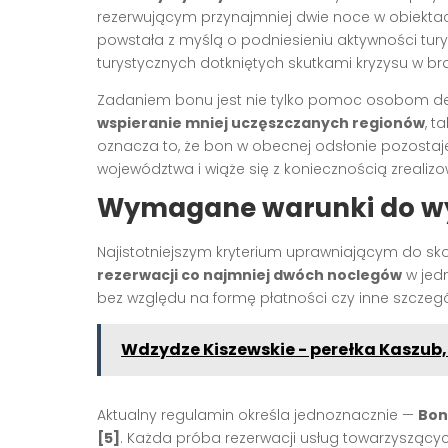
rezerwującym przynajmniej dwie noce w obiekt
powstała z myślą o podniesieniu aktywności tury
turystycznych dotkniętych skutkami kryzysu w br
Zadaniem bonu jest nie tylko pomoc osobom dec
wspieranie mniej uczęszczanych regionów
, t
oznacza to, że bon w obecnej odsłonie pozosta
województwa i wiąże się z koniecznością zrealizo
Wymagane warunki do wy
Najistotniejszym kryterium uprawniającym do sk
rezerwacji co najmniej dwóch noclegów
w jed
bez względu na formę płatności czy inne szczeg
Wdzydze Kiszewskie - perełka Kaszub,
Aktualny regulamin określa jednoznacznie —
Bon
[5]
. Każda próba rezerwacji usług towarzyszących