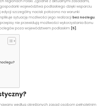
h regionach Polski. Zgodnie z aktualnymi zasadami,
 gospodarki województwa podlaskiego dzięki wsparciu
 edycji szczególny nacisk położono na warunki
likuje sytuację możliwości jego realizacji
bez noclegu
.
 przepisy nie przewidują możliwości wykorzystania Bonu
 noclegów poza województwem podlaskim
[5]
.
 noclegu?
styczny?
yznawany według określonych zasad osobom pełnoletnim