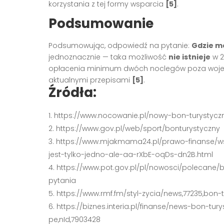
korzystania z tej formy wsparcia
[5]
.
Podsumowanie
Podsumowując, odpowiedź na pytanie:
Gdzie m
jednoznacznie — taka możliwość
nie istnieje
w 2
opłacenia minimum dwóch noclegów poza wojew
aktualnymi przepisami
[5]
.
Źródła:
https://www.nocowanie.pl/nowy-bon-turystycz
https://www.gov.pl/web/sport/bonturystyczny
https://www.mjakmama24.pl/prawo-finanse/ws
jest-tylko-jedno-ale-aa-rXbE-oqDs-dn2B.html
https://www.pot.gov.pl/pl/nowosci/polecane
pytania
https://www.rmf.fm/styl-zycia/news,77235,bon
https://biznes.interia.pl/finanse/news-bon-tu
pe,nId,7903428