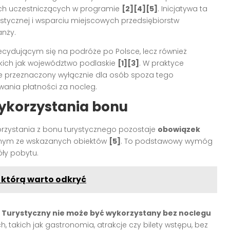
ach uczestniczących w programie
[2][4][5]
. Inicjatywa ta
stycznej i wsparciu miejscowych przedsiębiorstw
anży.
ydującym się na podróże po Polsce, lecz również
akich jak województwo podlaskie
[1][3]
. W praktyce
je przeznaczony wyłącznie dla osób spoza tego
wania płatności za nocleg.
korzystania bonu
orzystania z bonu turystycznego pozostaje
obowiązek
nym ze wskazanych obiektów
[5]
. To podstawowy wymóg
óły pobytu.
 którą warto odkryć
 Turystyczny nie może być wykorzystany bez noclegu
, takich jak gastronomia, atrakcje czy bilety wstępu, bez