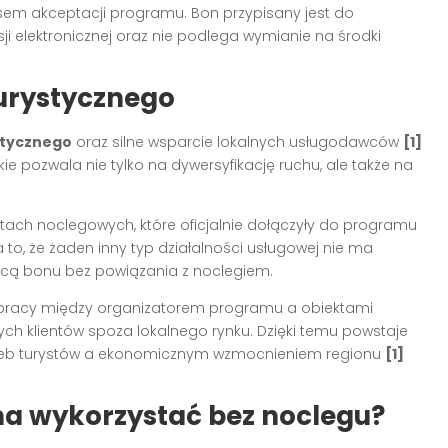
sem akceptacji programu. Bon przypisany jest do
sji elektronicznej oraz nie podlega wymianie na środki
turystycznego
stycznego
oraz silne wsparcie lokalnych usługodawców
[1]
e pozwala nie tylko na dywersyfikację ruchu, ale także na
tach noclegowych, które oficjalnie dołączyły do programu
 to, że żaden inny typ działalności usługowej nie ma
ocą bonu bez powiązania z noclegiem.
łpracy między organizatorem programu a obiektami
h klientów spoza lokalnego rynku. Dzięki temu powstaje
rzeb turystów a ekonomicznym wzmocnieniem regionu
[1]
na wykorzystać bez noclegu?