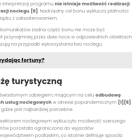
 interpretacji programu
nie istnieje możliwość realizacji
acji noclegu
[5]
. Nadrzędny cel bonu wyklucza płatności
wiązku z zakwaterowaniem.
ych komunikatów żadna część bonu nie może być
yt przynajmniej przez dwie noce w odpowiednich obiektach
kazują na przypadki wykorzystania bez noclegu.
wydając fortuny?
żę turystyczną
ło świadomym zabiegiem, mającym na celu
odbudowę
ych usług noclegowych
w okresie popandemicznym
[1][6]
.
gdzie jest najbardziej potrzebne.
 z sektorem noclegowym wykluczyło możliwość szerszego
stów pozostała ograniczona do wyjazdów
jewództwem podlaskim, co istotnie definiuje sposób