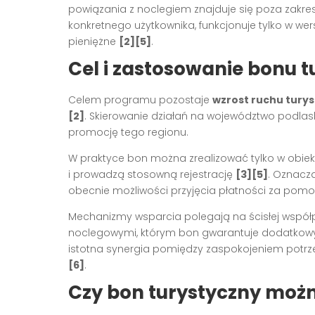
powiązania z noclegiem znajduje się poza zakre
konkretnego użytkownika, funkcjonuje tylko w wer
pieniężne
[2][5]
.
Cel i zastosowanie bonu 
Celem programu pozostaje
wzrost ruchu tury
[2]
. Skierowanie działań na województwo podlaski
promocję tego regionu.
W praktyce bon można zrealizować tylko w obiek
i prowadzą stosowną rejestrację
[3][5]
. Oznacza
obecnie możliwości przyjęcia płatności za pom
Mechanizmy wsparcia polegają na ścisłej wspó
noclegowymi, którym bon gwarantuje dodatkowyc
istotna synergia pomiędzy zaspokojeniem pot
[6]
.
Czy bon turystyczny moż