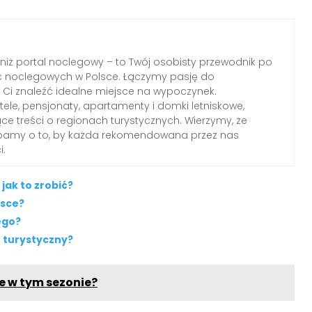
 niż portal noclegowy – to Twój osobisty przewodnik po
c noclegowych w Polsce. Łączymy pasję do
Ci znaleźć idealne miejsce na wypoczynek.
le, pensjonaty, apartamenty i domki letniskowe,
ące treści o regionach turystycznych. Wierzymy, że
dbamy o to, by każda rekomendowana przez nas
i.
jak to zrobić?
lsce?
ego?
 turystyczny?
e w tym sezonie?