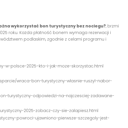
ożna wykorzystać bon turystyczny bez noclegu?
, brzmi
025 roku. Każda płatność bonem wymaga rezerwacji i
ództwem podlaskim, zgodnie z celami programu i
ny-w-polsce-2025–kto-i-jak-moze-skorzystac.html
parcie/wraca-bon-turystyczny-wlasnie-ruszyl-nabor-
/bon-turystyczny-odpowiedzi-na-najczesciej-zadawane-
-turystyczny-2025-zobacz-czy-sie-zalapiesz.html
rystyczny-powroci-ujawniono-pierwsze-szczegoly-jest-