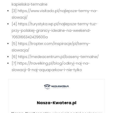
kapieliska-termalne
[3] https://www.visitado.pl/najlepsze-termy-na-
slowacji/
[4] https://turystyka.wp.pl/najlepsze-termy-tuz-
przy-polskiej-granicy-idealne-na-weekend-
7063166342429600a
[5] https://tropter.com/inspiracje/pl/termy-
slowacja/
[6] https://medeacentrum.pl/baseny-termalne/
[7] https://travelking.pl/blog/odkryj-naj-na-
slowacji-9-naj-aquaparkow-i-nie-tylko
Nasza-Kwatera.pl