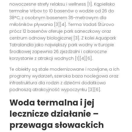
nowoczesne strefy relaksu i wellness
[1]
. Kąpielisko
termalne Vrbov to 10 basenów o wodzie od 26 do
38°C, z osobnym basenem 35-metrowym dla
miłośników pływania
[3][4]
. Terma Vadaš Štúrovo
prócz 12 basenów oferuje park saneczkowy oraz
centrum odnowy biologicznej
[3]
. Z kolei Aquapark
Tatralandia jako największy park wodny w Europie
Środkowej zapewnia 26 zjeżdżalni i całoroczne
korzystanie z atrakcji wodnych
[1][4][6]
.
Te obiekty są stale modernizowane i rozwijane, a ich
programy wydarzeń, szeroka baza noclegowa oraz
infrastruktura dla rodzin z dziećmi dodatkowo
podnoszą atrakcyjność wypoczynku
[3][6]
.
Woda termalna i jej
lecznicze działanie –
przewaga słowackich