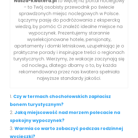
Nasza-Kwatera.pl
to więcej niż portal noclegowy
– to Twój osobisty przewodnik po świecie
sprawdzonych miejsc noclegowych w Polsce.
Łączymy pasję do podróżowania z ekspercką
wiedzą, by pomóc Ci znaleźć idealne miejsce na
wypoczynek. Prezentujemy starannie
wyselekcjonowane hotele, pensjonaty,
apartamenty i domki letniskowe, uzupełniając je o
praktyczne porady i inspirujące treści o regionach
turystycznych. Wierzymy, że wakacje zaczynają się
od noclegu, dlatego dbamy o to, by każda
rekomendowana przez nas kwatera spełniała
najwyższe standardy jakości.
Czy w termach chochołowskich zapłacisz
bonem turystycznym?
Jaką miejscowość nad morzem polecacie na
spokojny wypoczynek?
Warmia co warto zobaczyć podczas rodzinnej
wycieczki?