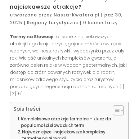
najciekawsze atrakcje?
utworzone przez
Nasza-Kwatera.pl
|
paź 30,
2025
|
Regiony turystyczne
|
0 komentarzy
Termy na Słowacji
to jedne z najciekawszych
atrakcji tego kraju, przyciągające miłośników kąpieli
wodnych, wellness, rozrywki i wypoczynku przez cały
rok. Wielość unikalnych kompleksów gwarantuje
zarówno pełen relaks w wodach geotermalnych, jak i
dostęp do zróżnicowanych rozrywek dla rodzin,
miłośników zdrowego stylu życia oraz turystów
poszukujących regeneracji i doznań kulturalnych
[1]
[2][6]
.
Spis treści
Kompleksowe atrakcje termalne – klucz do
popularności słowackich term
Najważniejsze i najciekawsze kompleksy
termalne na Słowacji