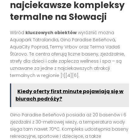
najciekawsze kompleksy
termalne na Słowacji
Wśród
kluczowych obiektów
wyróżnić można
Aquapark Tatralandia, Gino Paradise Bešeňová,
AquaCity Poprad, Termy Vrbov oraz Terma Vadaš
Štúrovo. Te centra oferują liczne baseny, zjeżdżalnie,
strefy dla dzieci i całe zaplecza wellness i spa – są
uznawane za jedne z najciekawszych atrakcji
termalnych w regionie
[1][4][6]
.
Kiedy oferty first minute pojawiają się w
biurach podróży?
Gino Paradise Bešeňová posiada aż 20 basenów i 6
zjeżdżalni z 30-metrowej wieży, a temperatura wody
sięga tam nawet 70°C. Kompleks udostępnia baseny
rekreacyjne, sportowe i dziecięce, a także