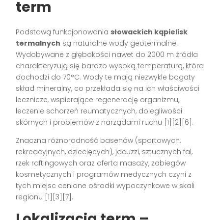
term
Podstawą funkcjonowania
słowackich kąpielisk
termalnych
są naturalne wody geotermalne.
Wydobywane z głębokości nawet do 2000 m źródła
charakteryzują się bardzo wysoką temperaturą, która
dochodzi do 70°C. Wody te mają niezwykle bogaty
skład mineralny, co przekłada się na ich właściwości
lecznicze, wspierające regenerację organizmu,
leczenie schorzeń reumatycznych, dolegliwości
skórnych i problemów z narządami ruchu
[1][2][6]
.
Znaczna różnorodność basenów (sportowych,
rekreacyjnych, dziecięcych), jacuzzi, sztucznych fal,
rzek raftingowych oraz oferta masaży, zabiegów
kosmetycznych i programów medycznych czyni z
tych miejsc cenione ośrodki wypoczynkowe w skali
regionu
[1][3][7]
.
Lokalizacja term –