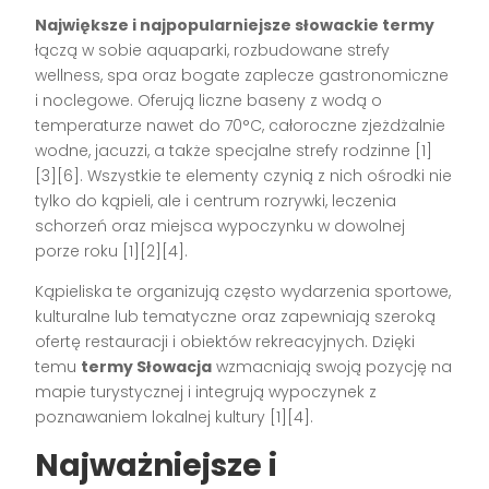
Największe i najpopularniejsze słowackie termy
łączą w sobie aquaparki, rozbudowane strefy
wellness, spa oraz bogate zaplecze gastronomiczne
i noclegowe. Oferują liczne baseny z wodą o
temperaturze nawet do 70°C, całoroczne zjeżdżalnie
wodne, jacuzzi, a także specjalne strefy rodzinne
[1]
[3][6]
. Wszystkie te elementy czynią z nich ośrodki nie
tylko do kąpieli, ale i centrum rozrywki, leczenia
schorzeń oraz miejsca wypoczynku w dowolnej
porze roku
[1][2][4]
.
Kąpieliska te organizują często wydarzenia sportowe,
kulturalne lub tematyczne oraz zapewniają szeroką
ofertę restauracji i obiektów rekreacyjnych. Dzięki
temu
termy Słowacja
wzmacniają swoją pozycję na
mapie turystycznej i integrują wypoczynek z
poznawaniem lokalnej kultury
[1][4]
.
Najważniejsze i