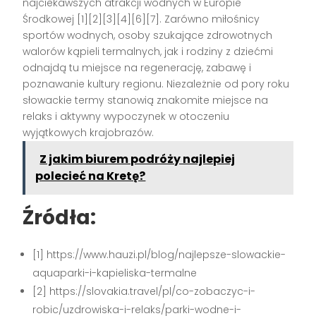
najciekawszych atrakcji wodnych w Europie
Środkowej
[1][2][3][4][6][7]
. Zarówno miłośnicy
sportów wodnych, osoby szukające zdrowotnych
walorów kąpieli termalnych, jak i rodziny z dziećmi
odnajdą tu miejsce na regenerację, zabawę i
poznawanie kultury regionu. Niezależnie od pory roku
słowackie termy stanowią znakomite miejsce na
relaks i aktywny wypoczynek w otoczeniu
wyjątkowych krajobrazów.
Z jakim biurem podróży najlepiej
polecieć na Kretę?
Źródła:
[1] https://www.hauzi.pl/blog/najlepsze-slowackie-
aquaparki-i-kapieliska-termalne
[2] https://slovakia.travel/pl/co-zobaczyc-i-
robic/uzdrowiska-i-relaks/parki-wodne-i-