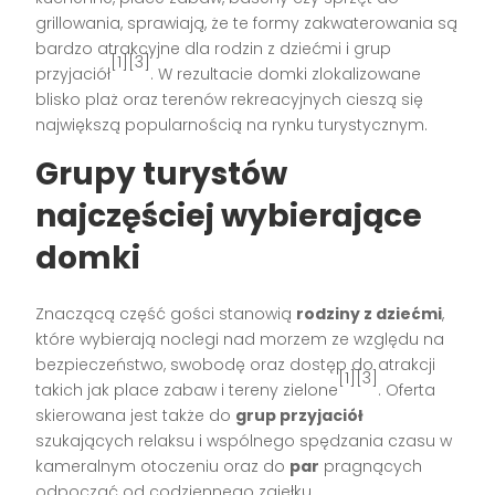
grillowania, sprawiają, że te formy zakwaterowania są
bardzo atrakcyjne dla rodzin z dziećmi i grup
[1][3]
przyjaciół
. W rezultacie domki zlokalizowane
blisko plaż oraz terenów rekreacyjnych cieszą się
największą popularnością na rynku turystycznym.
Grupy turystów
najczęściej wybierające
domki
Znaczącą część gości stanowią
rodziny z dziećmi
,
które wybierają noclegi nad morzem ze względu na
bezpieczeństwo, swobodę oraz dostęp do atrakcji
[1][3]
takich jak place zabaw i tereny zielone
. Oferta
skierowana jest także do
grup przyjaciół
szukających relaksu i wspólnego spędzania czasu w
kameralnym otoczeniu oraz do
par
pragnących
odpocząć od codziennego zgiełku.