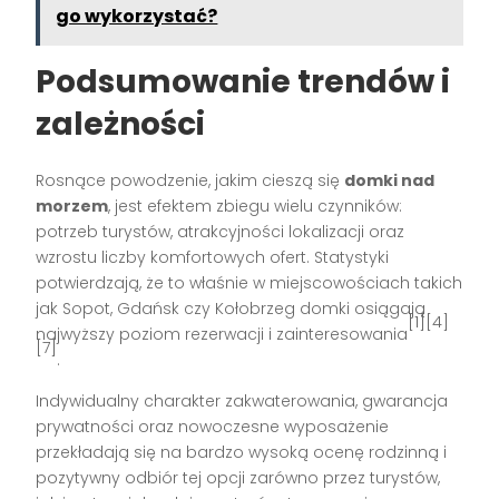
go wykorzystać?
Podsumowanie trendów i
zależności
Rosnące powodzenie, jakim cieszą się
domki nad
morzem
, jest efektem zbiegu wielu czynników:
potrzeb turystów, atrakcyjności lokalizacji oraz
wzrostu liczby komfortowych ofert. Statystyki
potwierdzają, że to właśnie w miejscowościach takich
jak Sopot, Gdańsk czy Kołobrzeg domki osiągają
[1][4]
najwyższy poziom rezerwacji i zainteresowania
[7]
.
Indywidualny charakter zakwaterowania, gwarancja
prywatności oraz nowoczesne wyposażenie
przekładają się na bardzo wysoką ocenę rodzinną i
pozytywny odbiór tej opcji zarówno przez turystów,