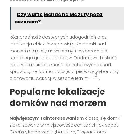
Czy warto jechać na Mazury poza
sezonem?
Różnorodność dostępnych udogodnień oraz
lokalizacja obiektów sprawiają, że domki nad
morzem stają się uniwersalnym wyborem dla
szerokiego grona odbiorców. Dodatkowo bliskość
natury oraz niezależność od hotelowych zasad
sprawiają, że domek to często pierwszy wybór przy
[1][3]
planowaniu wakacji w sezonie letnim
.
Popularne lokalizacje
domków nad morzem
Największym zainteresowaniem
cieszą się domki
zlokalizowane w miejscowościach takich jak Sopot,
Gdańsk, Kołobrzeg, Łeba, Ustka, Trzęsacz oraz