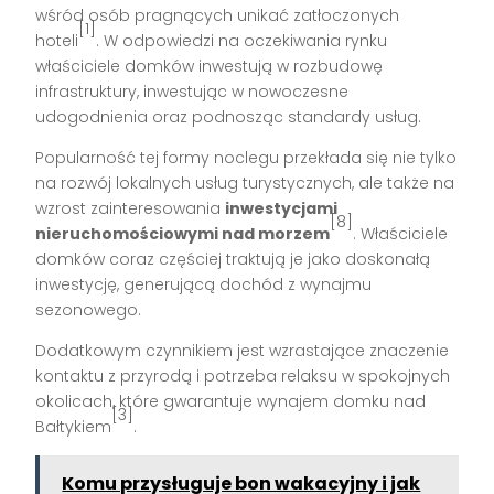
wśród osób pragnących unikać zatłoczonych
[1]
hoteli
. W odpowiedzi na oczekiwania rynku
właściciele domków inwestują w rozbudowę
infrastruktury, inwestując w nowoczesne
udogodnienia oraz podnosząc standardy usług.
Popularność tej formy noclegu przekłada się nie tylko
na rozwój lokalnych usług turystycznych, ale także na
wzrost zainteresowania
inwestycjami
[8]
nieruchomościowymi nad morzem
. Właściciele
domków coraz częściej traktują je jako doskonałą
inwestycję, generującą dochód z wynajmu
sezonowego.
Dodatkowym czynnikiem jest wzrastające znaczenie
kontaktu z przyrodą i potrzeba relaksu w spokojnych
okolicach, które gwarantuje wynajem domku nad
[3]
Bałtykiem
.
Komu przysługuje bon wakacyjny i jak