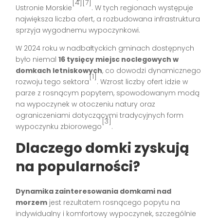
[4][7]
Ustronie Morskie
. W tych regionach występuje
największa liczba ofert, a rozbudowana infrastruktura
sprzyja wygodnemu wypoczynkowi.
W 2024 roku w nadbałtyckich gminach dostępnych
było niemal
16 tysięcy miejsc noclegowych w
domkach letniskowych
, co dowodzi dynamicznego
[1]
rozwoju tego sektora
. Wzrost liczby ofert idzie w
parze z rosnącym popytem, spowodowanym modą
na wypoczynek w otoczeniu natury oraz
ograniczeniami dotyczącymi tradycyjnych form
[3]
wypoczynku zbiorowego
.
Dlaczego domki zyskują
na popularności?
Dynamika zainteresowania domkami nad
morzem
jest rezultatem rosnącego popytu na
indywidualny i komfortowy wypoczynek, szczególnie