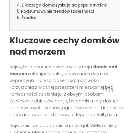
Dlaczego domki zyskują na popularności?
Podsumowanie trendów i zależności
Źródła:
Kluczowe cechy domków
nad morzem
Największe zainteresowanie wzbudzają
domki nad
morzem
oferujące pełną prywatność i komfort
wypoczynku. Turyści doceniają możliwość
korzystania z własnej przestrzeni mieszkalnej bez
[1][3]
konieczności dzielenia jej z obcymi osobami
.
Właściciele obiektów dbają, by domki miały dostęp
do prywatnych tarasów, ogrodów oraz parkingów, co
znacząco podnosi standard urlopu nad Bałtykiem.
Najważniejsze udogodnienia, takie jak Wi-Fi, aneksy
kuchenne, place zabaw, baseny czy sprzęt do