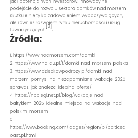
jak i potencjalnych inwestorów. Innowacyjne
podejście do rozwoju sektora domków nad morzem
skutkuje nie tylko zadowoleniem wypoczywających,
ale również rozwojem rynku nieruchomości i usług
[8]
towarzyszących
.
Źródła:
https://www.nadmorzem.com/domki
https://www.holidu.pl/f/domki-nad-morzem-polska
https://www.dzieckowpodrozy.pl/domki-nad-
morzem-pomysl-na-niezapomniane-wakacje-2025-
sprawdz-jak-znalezc-idealna-oferte/
https://noclegi.net.pl/blog/wakacje-nad-
baltykiem-2025-idealne-miejsca-na-wakacje-nad-
polskim-morzem
https://www.booking.com/lodges/region/pl/balticsc
oast.pl.html