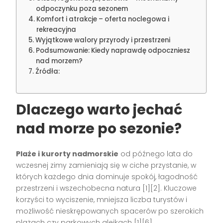
odpoczynku poza sezonem
Komfort i atrakcje – oferta noclegowa i
rekreacyjna
Wyjątkowe walory przyrody i przestrzeni
Podsumowanie: Kiedy naprawdę odpoczniesz
nad morzem?
Źródła:
Dlaczego warto jechać
nad morze po sezonie?
Plaże i kurorty nadmorskie
od późnego lata do
wczesnej zimy zamieniają się w ciche przystanie, w
których każdego dnia dominuje spokój, łagodność
przestrzeni i wszechobecna natura
[1][2]
. Kluczowe
korzyści to wyciszenie, mniejsza liczba turystów i
możliwość nieskrępowanych spacerów po szerokich
plażach czy parkowych alejkach
[1][6]
.