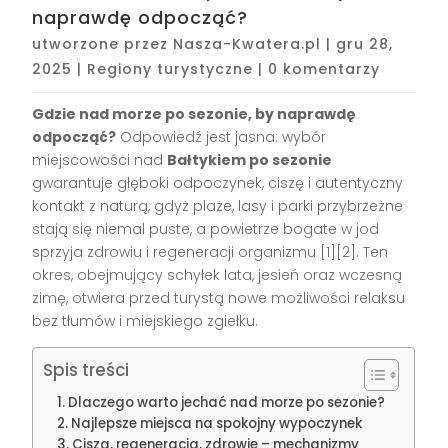
naprawdę odpocząć?
utworzone przez
Nasza-Kwatera.pl
|
gru 28,
2025
|
Regiony turystyczne
|
0 komentarzy
Gdzie nad morze po sezonie, by naprawdę
odpocząć?
Odpowiedź jest jasna: wybór
miejscowości nad
Bałtykiem po sezonie
gwarantuje głęboki odpoczynek, ciszę i autentyczny
kontakt z naturą, gdyż plaże, lasy i parki przybrzeżne
stają się niemal puste, a powietrze bogate w jod
sprzyja zdrowiu i regeneracji organizmu
[1][2]
. Ten
okres, obejmujący schyłek lata, jesień oraz wczesną
zimę, otwiera przed turystą nowe możliwości relaksu
bez tłumów i miejskiego zgiełku.
Spis treści
Dlaczego warto jechać nad morze po sezonie?
Najlepsze miejsca na spokojny wypoczynek
Cisza, regeneracja, zdrowie – mechanizmy