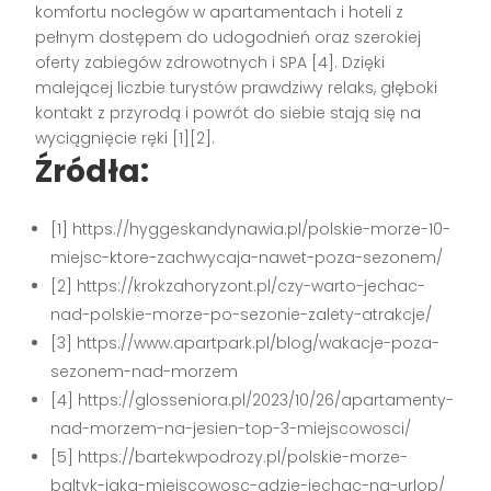
komfortu noclegów w apartamentach i hoteli z
pełnym dostępem do udogodnień oraz szerokiej
oferty zabiegów zdrowotnych i SPA
[4]
. Dzięki
malejącej liczbie turystów prawdziwy relaks, głęboki
kontakt z przyrodą i powrót do siebie stają się na
wyciągnięcie ręki
[1][2]
.
Źródła:
[1] https://hyggeskandynawia.pl/polskie-morze-10-
miejsc-ktore-zachwycaja-nawet-poza-sezonem/
[2] https://krokzahoryzont.pl/czy-warto-jechac-
nad-polskie-morze-po-sezonie-zalety-atrakcje/
[3] https://www.apartpark.pl/blog/wakacje-poza-
sezonem-nad-morzem
[4] https://glosseniora.pl/2023/10/26/apartamenty-
nad-morzem-na-jesien-top-3-miejscowosci/
[5] https://bartekwpodrozy.pl/polskie-morze-
baltyk-jaka-miejscowosc-gdzie-jechac-na-urlop/