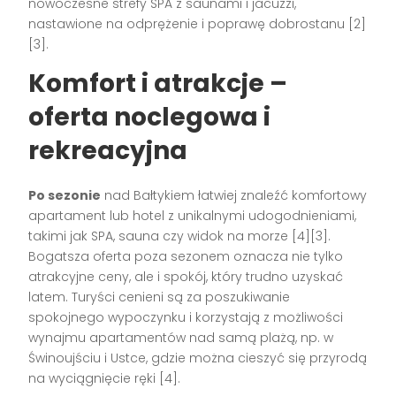
nowoczesne strefy SPA z saunami i jacuzzi,
nastawione na odprężenie i poprawę dobrostanu
[2]
[3]
.
Komfort i atrakcje –
oferta noclegowa i
rekreacyjna
Po sezonie
nad Bałtykiem łatwiej znaleźć komfortowy
apartament lub hotel z unikalnymi udogodnieniami,
takimi jak SPA, sauna czy widok na morze
[4][3]
.
Bogatsza oferta poza sezonem oznacza nie tylko
atrakcyjne ceny, ale i spokój, który trudno uzyskać
latem. Turyści cenieni są za poszukiwanie
spokojnego wypoczynku i korzystają z możliwości
wynajmu apartamentów nad samą plażą, np. w
Świnoujściu i Ustce, gdzie można cieszyć się przyrodą
na wyciągnięcie ręki
[4]
.