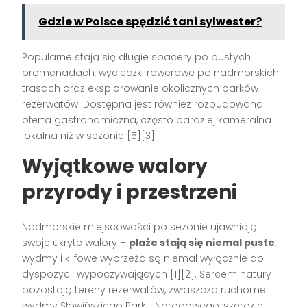
Gdzie w Polsce spędzić tani sylwester?
Popularne stają się długie spacery po pustych
promenadach, wycieczki rowerowe po nadmorskich
trasach oraz eksplorowanie okolicznych parków i
rezerwatów. Dostępna jest również rozbudowana
oferta gastronomiczna, często bardziej kameralna i
lokalna niż w sezonie
[5][3]
.
Wyjątkowe walory
przyrody i przestrzeni
Nadmorskie miejscowości po sezonie ujawniają
swoje ukryte walory –
plaże stają się niemal puste
,
wydmy i klifowe wybrzeża są niemal wyłącznie do
dyspozycji wypoczywających
[1][2]
. Sercem natury
pozostają tereny rezerwatów, zwłaszcza ruchome
wydmy Słowińskiego Parku Narodowego, szerokie