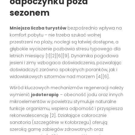
odpoczynku poza
sezonem
Mniejsza liczba turystów
bezpośrednio wpływa na
komfort pobytu – nie trzeba szukać wolnej
przestrzeni na plaży, noclegi są łatwiej dostępne, a
głębokie wyciszenie pozbawia stresu typowego dla
letnich miesięcy
[1][2][6][9]
. Dynamika pogodowa
jesieni i zimy wzbogaca doświadczenia, pozwalając
doświadczyć zarówno spokojnych poranków, jak i
widowiskowych sztormów nad morzem
[4][6]
.
Wśród kluczowych mechanizmów regeneracji należy
wymienić
jodoterapię
– obecność jodu oraz innych
mikroelementów w powietrzu stymuluje naturalne
funkcje organizmu, wspiera odporność i przyspiesza
rekonwalescencję
[2]
. Działające całorocznie
sanatoria (szczególnie w Kołobrzegu) oferują
szeroką gamę zabiegów zdrowotnych oraz