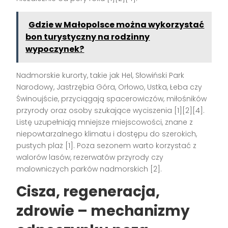
Gdzie w Małopolsce można wykorzystać
bon turystyczny na rodzinny
wypoczynek?
Nadmorskie kurorty, takie jak Hel, Słowiński Park
Narodowy, Jastrzębia Góra, Orłowo, Ustka, Łeba czy
Świnoujście, przyciągają spacerowiczów, miłośników
przyrody oraz osoby szukające wyciszenia
[1][2][4]
.
Listę uzupełniają mniejsze miejscowości, znane z
niepowtarzalnego klimatu i dostępu do szerokich,
pustych plaż
[1]
. Poza sezonem warto korzystać z
walorów lasów, rezerwatów przyrody czy
malowniczych parków nadmorskich
[2]
.
Cisza, regeneracja,
zdrowie – mechanizmy