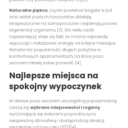
Naturalne piękno
, czyste powietrze bogate w jod
oraz widok pustych horyzontów działają
terapeutycznie na samopoczucie i wspierają proces
regeneracji organizmu
[2]
. Dla wielu osób
najważniejszy staje się fakt, że można naprawdę
wypocząć i naładować energię na kolejne miesiące.
Wzrasta też popularność długich pobytów w
komfortowych apartamentach, na które poza
sezonem łatwiej sobie pozwolić
[4]
.
Najlepsze miejsca na
spokojny wypoczynek
W okresie poza sezonem szczególną popularnością
cieszą się
wybrane miejscowości i regiony
,
wyróżniające się walorami przyrodniczymi,
niespieszną atmosferą i dostępnością atrakcji
niezależnie od pory roku
[1][2][4]
.