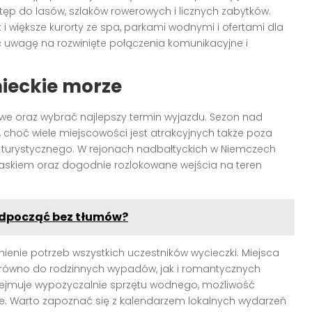
tęp do lasów, szlaków rowerowych i licznych zabytków.
i większe kurorty ze spa, parkami wodnymi i ofertami dla
ć uwagę na rozwinięte połączenia komunikacyjne i
ieckie morze
e oraz wybrać najlepszy termin wyjazdu. Sezon nad
choć wiele miejscowości jest atrakcyjnych także poza
turystycznego. W rejonach nadbałtyckich w Niemczech
iaskiem oraz dogodnie rozlokowane wejścia na teren
odpocząć bez tłumów?
enie potrzeb wszystkich uczestników wycieczki. Miejsca
ówno do rodzinnych wypadów, jak i romantycznych
ejmuje wypożyczalnie sprzętu wodnego, możliwość
we. Warto zapoznać się z kalendarzem lokalnych wydarzeń