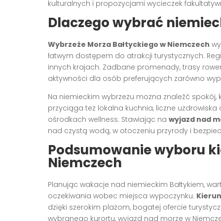
kulturalnych i propozycjami wycieczek fakultatyw
Dlaczego wybrać niemiec
Wybrzeże Morza Bałtyckiego w Niemczech
wyr
łatwym dostępem do atrakcji turystycznych. Regi
innych krajach. Zadbane promenady, trasy rower
aktywności dla osób preferujących zarówno wypoc
Na niemieckim wybrzeżu można znaleźć spokój, 
przyciąga też lokalna kuchnia, liczne uzdrowis
ośrodkach wellness. Stawiając na
wyjazd nad m
nad czystą wodą, w otoczeniu przyrody i bezpie
Podsumowanie wyboru ki
Niemczech
Planując wakacje nad niemieckim Bałtykiem, war
oczekiwania wobec miejsca wypoczynku.
Kieru
dzięki szerokim plażom, bogatej ofercie turyst
wybranego kurortu, wyjazd nad morze w Niemcz