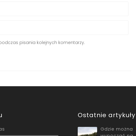
podczas pisania kolejnych komentarzy.
u
Ostatnie artykuły
as
Gdzie można
wypocząć na