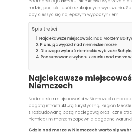
nadmorskiego klimatu. Niemieckie wybrzeże ofer
rodzin, par, jak i osób szukających wyciszenia. S
aby cieszyć się najlepszym wypoczynkiem.
Spis treści
Najciekawsze miejscowości nad Morzem Bałty
Planując wyjazd nad niemieckie morze
Dlaczego wybrać niemieckie wybrzeże Bałtyk
Podsumowanie wyboru kierunku nad morze w
Najciekawsze miejscowoś
Niemczech
Nadmorskie miejscowości w Niemczech charakte
bogatą infrastrukturą turystyczną. Region Meckl
z rozbudowaną bazą noclegową oraz liczne atra
niemieckim morzem zapewnia dogodne warunki d
Gdzie nad morze w Niemczech warto się wyb