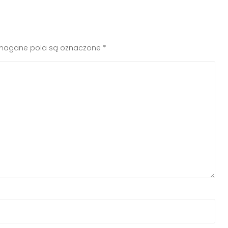
agane pola są oznaczone
*