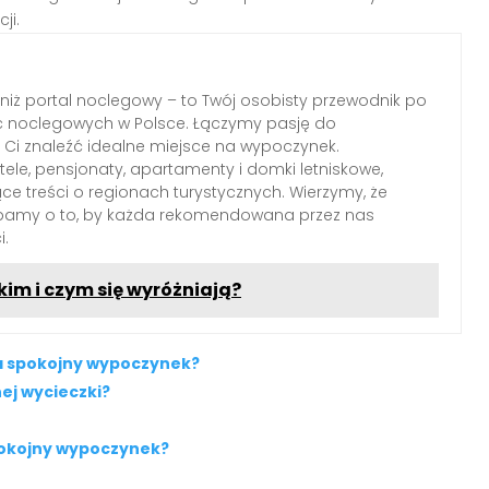
ji.
 niż portal noclegowy – to Twój osobisty przewodnik po
c noclegowych w Polsce. Łączymy pasję do
Ci znaleźć idealne miejsce na wypoczynek.
le, pensjonaty, apartamenty i domki letniskowe,
ące treści o regionach turystycznych. Wierzymy, że
dbamy o to, by każda rekomendowana przez nas
i.
kim i czym się wyróżniają?
a spokojny wypoczynek?
ej wycieczki?
pokojny wypoczynek?