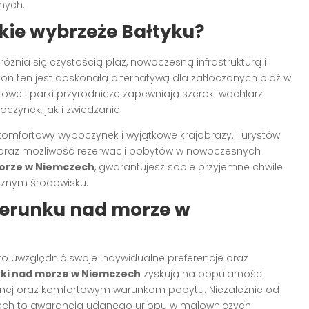
nych.
kie wybrzeże Bałtyku?
óżnia się czystością plaż, nowoczesną infrastrukturą i
on ten jest doskonałą alternatywą dla zatłoczonych plaż w
owe i parki przyrodnicze zapewniają szeroki wachlarz
zynek, jak i zwiedzanie.
komfortowy wypoczynek i wyjątkowe krajobrazy. Turystów
ka oraz możliwość rezerwacji pobytów w nowoczesnych
orze w Niemczech
, gwarantujesz sobie przyjemne chwile
cznym środowisku.
erunku nad morze w
to uwzględnić swoje indywidualne preferencje oraz
nki nad morze w Niemczech
zyskują na popularności
ycznej oraz komfortowym warunkom pobytu. Niezależnie od
ech to gwarancja udanego urlopu w malowniczych