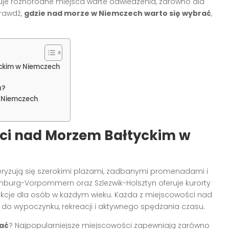
uje różnorodne miejsca warte odwiedzenia, zarówno dla
prawdź,
gdzie nad morze w Niemczech warto się wybrać
,
ckim w Niemczech
u?
 Niemczech
ci nad Morzem Bałtyckim w
ryzują się szerokimi plażami, zadbanymi promenadami i
enburg-Vorpommern oraz Szlezwik-Holsztyn oferuje kurorty
kcje dla osób w każdym wieku. Każda z miejscowości nad
o wypoczynku, rekreacji i aktywnego spędzania czasu.
rać
? Najpopularniejsze miejscowości zapewniają zarówno