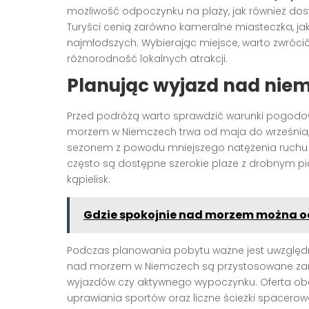
możliwość odpoczynku na plaży, jak również dos
Turyści cenią zarówno kameralne miasteczka, jak 
najmłodszych. Wybierając miejsce, warto zwróci
różnorodność lokalnych atrakcji.
Planując wyjazd nad niem
Przed podróżą warto sprawdzić warunki pogodow
morzem w Niemczech trwa od maja do września, 
sezonem z powodu mniejszego natężenia ruchu 
często są dostępne szerokie plaże z drobnym p
kąpielisk.
Gdzie spokojnie nad morzem można 
Podczas planowania pobytu ważne jest uwzględni
nad morzem w Niemczech są przystosowane zar
wyjazdów czy aktywnego wypoczynku. Oferta ob
uprawiania sportów oraz liczne ścieżki spacero