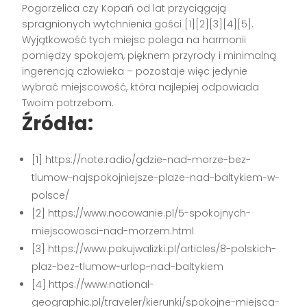
Pogorzelica czy Kopań od lat przyciągają
spragnionych wytchnienia gości [1][2][3][4][5].
Wyjątkowość tych miejsc polega na harmonii
pomiędzy spokojem, pięknem przyrody i minimalną
ingerencją człowieka – pozostaje więc jedynie
wybrać miejscowość, która najlepiej odpowiada
Twoim potrzebom.
Źródła:
[1] https://note.radio/gdzie-nad-morze-bez-
tlumow-najspokojniejsze-plaze-nad-baltykiem-w-
polsce/
[2] https://www.nocowanie.pl/5-spokojnych-
miejscowosci-nad-morzem.html
[3] https://www.pakujwalizki.pl/articles/8-polskich-
plaz-bez-tlumow-urlop-nad-baltykiem
[4] https://www.national-
geographic.pl/traveler/kierunki/spokojne-miejsca-