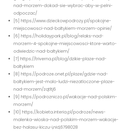
nad-morzem-dokad-sie-wybrac-aby-w-pelni-
odpoczac/
[5] https://www.dzieckowpodrozy.pl/spokojne-
miejscowosci-nad-baltykiem-morzem-opinie/
[6] https://holidaypark.pl/blog/relaks-nad-
morzem-4-spokojne-miejscowosci-ktore-warto-
odwiedzic-nad-baltykiem/
[7] https://triverna.pl/blog/dzikie-plaze-nad-
baltykiem
[8] https://podroze.onet.pl/plaze/gdzie-nad-
baltykiem-jest-malo-ludzi-niezatloczone-plaze-
nad-morzem/zqtltj6
[9] https://podrozniczo.pl/wakacje-nad-polskim-
morzem/
[10] https://kobieta.interia.pl/podroze/news-
malenka-wioska-nad-polskim-morzem-wakacje-
bez-halasu-kiczu-i,nId,6798028