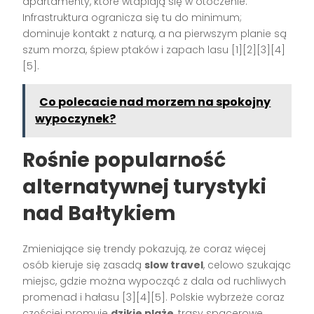
apartamenty, które wtapiają się w otoczenie.
Infrastruktura ogranicza się tu do minimum;
dominuje kontakt z naturą, a na pierwszym planie są
szum morza, śpiew ptaków i zapach lasu [1][2][3][4]
[5].
Co polecacie nad morzem na spokojny
wypoczynek?
Rośnie popularność
alternatywnej turystyki
nad Bałtykiem
Zmieniające się trendy pokazują, że coraz więcej
osób kieruje się zasadą
slow travel
, celowo szukając
miejsc, gdzie można wypocząć z dala od ruchliwych
promenad i hałasu [3][4][5]. Polskie wybrzeże coraz
częściej promuje
dzikie plaże
, trasy spacerowe