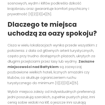
sosnowych, wydm i klifów podkreśla dzikość
krajobrazu oraz gwarantuje komfort psychiczny i
prywatność [1][2][3][4][5].
Dlaczego te miejsca
uchodzą za oazy spokoju?
Cisza w wielu lokalizacjach wynika przede wszystkim z
położenia: z dala od głównych arterii turystycznych,
często przy trudno dostępnych plażach, ukrytych za
długimi przejściami przez lasy lub wydmy.
Zaciszne
miejscowości nad Bałtykiem
są zazwyczaj
pozbawione wielkich hoteli, licznych smażalni czy
klubów, co skutkuje ograniczeniem ruchu
turystycznego do minimum [1][2][3][4][5].
Wybór miejsca zależy od indywidualnych preferencji:
jedni poszukują szerokich, zupełnie pustych plaż, inni
cenią sobie widoki na klif, a jeszcze inni szukają