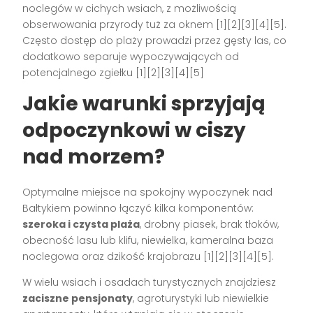
noclegów w cichych wsiach, z możliwością
obserwowania przyrody tuż za oknem [1][2][3][4][5].
Często dostęp do plaży prowadzi przez gęsty las, co
dodatkowo separuje wypoczywających od
potencjalnego zgiełku [1][2][3][4][5]
Jakie warunki sprzyjają
odpoczynkowi w ciszy
nad morzem?
Optymalne miejsce na spokojny wypoczynek nad
Bałtykiem powinno łączyć kilka komponentów:
szeroka i czysta plaża
, drobny piasek, brak tłoków,
obecność lasu lub klifu, niewielka, kameralna baza
noclegowa oraz dzikość krajobrazu [1][2][3][4][5].
W wielu wsiach i osadach turystycznych znajdziesz
zaciszne pensjonaty
, agroturystyki lub niewielkie