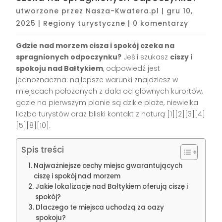
utworzone przez
Nasza-Kwatera.pl
|
gru 10,
2025
|
Regiony turystyczne
|
0 komentarzy
Gdzie nad morzem cisza i spokój czeka na
spragnionych odpoczynku?
Jeśli szukasz
ciszy i
spokoju nad Bałtykiem
, odpowiedź jest
jednoznaczna: najlepsze warunki znajdziesz w
miejscach położonych z dala od głównych kurortów,
gdzie na pierwszym planie są dzikie plaże, niewielka
liczba turystów oraz bliski kontakt z naturą [1][2][3][4]
[5][8][10].
Spis treści
Najważniejsze cechy miejsc gwarantujących
ciszę i spokój nad morzem
Jakie lokalizacje nad Bałtykiem oferują ciszę i
spokój?
Dlaczego te miejsca uchodzą za oazy
spokoju?