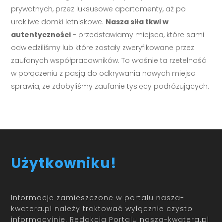
prywatnych, przez luksusowe apartamenty, aż po
urokliwe domki letniskowe.
Nasza siła tkwi w
autentyczności
- przedstawiamy miejsca, które sami
odwiedziliśmy lub które zostały zweryfikowane przez
zaufanych współpracowników. To właśnie ta rzetelność
w połączeniu z pasją do odkrywania nowych miejsc
sprawia, że zdobyliśmy zaufanie tysięcy podróżujących.
Użytkowniku!
Informacje zamieszczone w portalu nasza-
kwatera.pl należy traktować wyłącznie czysto
informacyjnie. Redakcja Portalu nasza-kwatera.pl