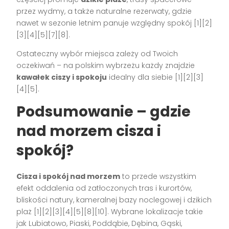
przez wydmy, a także naturalne rezerwaty, gdzie
nawet w sezonie letnim panuje względny spokój [1][2]
[3][4][5][7][8].
Ostateczny wybór miejsca zależy od Twoich
oczekiwań – na polskim wybrzeżu każdy znajdzie
kawałek ciszy i spokoju
idealny dla siebie [1][2][3]
[4][5].
Podsumowanie – gdzie
nad morzem cisza i
spokój?
Cisza i spokój nad morzem
to przede wszystkim
efekt oddalenia od zatłoczonych tras i kurortów,
bliskości natury, kameralnej bazy noclegowej i dzikich
plaż [1][2][3][4][5][8][10]. Wybrane lokalizacje takie
jak Lubiatowo, Piaski, Poddąbie, Dębina, Gąski,