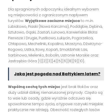
Dla spragnionych odpoczynku idealnym wyborem
są miejscowości z ograniczonym napływem
turystów.
Wyjątkowe zaciszne miejsca
to m.in.
Lubiatowo, Piaski (Nowa Karczma), Poddąbie, Dębina,
Sztutowo, Gąski, Zastań, Łunowo, Karwieńskie Błota
Pierwsze i Drugie, Pustkowo, Łukęcin, Pogorzelica,
Chłapowo, Mechelinki, Kopalino, Mrzeżyno, Dźwirzyno-
Rogowo, Ustka, Rowy, Kopań, Smołdziński Las,
Sarbinowo, Mielenko, Bobolin, Ustronie Morskie oraz
Jastrzębia Góra [1][2][3][4][5][6][8][9][10].
Jaka jest pogoda nad Bałtykiem latem?
Wspólną cechą tych miejsc
jest brak tłoków oraz
duży udział dzikiej, nienaruszonej przyrody. Często są
to wsie lub osady, gdzie wyraźnie odczuwa się
spowolnione tempo życia, a typowe rozrywki miejskie
praktycznie nie istnieją. Obecność rozległych lasów