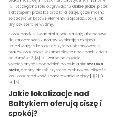
braku masowej infrastruktury turystycznej [1][2][3][4]
[5]. Szczególną rolę odgrywają tu
dzikie plaże
, plaże
z dostępem przez las oraz lokalizacje, gdzie można
zobaczyć unikatowe elementy krajobrazu, takie jak
klify czy szerokie wydmy.
Coraz bardziej świadomi turyści szukają alternatywy
do zatłoczonych kurortów, wybierając miejsca
umożliwiające kontakt z przyrodą, obserwowanie
ptaków oraz relaks w kameralnych noclegach z dala
od tłumów [3][4][5]. Wśród najczęściej
wymienianych udogodnień pojawiają się:
szeroka
plaża
, drobny piasek, czystość, brak tłoków, bliskość
lasu oraz możliwość spacerowania w ciszy [1][2][3]
[4][5].
Jakie lokalizacje nad
Bałtykiem oferują ciszę i
spokój?