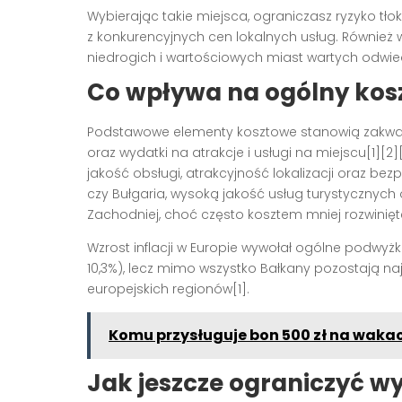
Wybierając takie miejsca, ograniczasz ryzyko tło
z konkurencyjnych cen lokalnych usług. Również
niedrogich i wartościowych miast wartych odwie
Co wpływa na ogólny kosz
Podstawowe elementy kosztowe stanowią zakwater
oraz wydatki na atrakcje i usługi na miejscu[1]
jakość obsługi, atrakcyjność lokalizacji oraz bez
czy Bułgaria, wysoką jakość usług turystycznych 
Zachodniej, choć często kosztem mniej rozwiniętej
Wzrost inflacji w Europie wywołał ogólne podwyżki 
10,3%), lecz mimo wszystko Bałkany pozostają n
europejskich regionów[1].
Komu przysługuje bon 500 zł na wakac
Jak jeszcze ograniczyć w