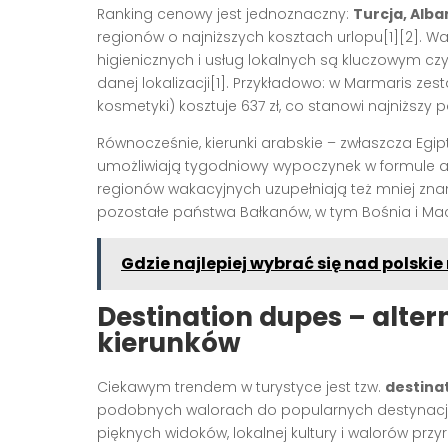
Ranking cenowy jest jednoznaczny:
Turcja, Alba
regionów o najniższych kosztach urlopu[1][2]. Wa
higienicznych i usług lokalnych są kluczowym c
danej lokalizacji[1]. Przykładowo: w Marmaris z
kosmetyki) kosztuje 637 zł, co stanowi najniższy 
Równocześnie, kierunki arabskie – zwłaszcza Egipt
umożliwiają tygodniowy wypoczynek w formule all 
regionów wakacyjnych uzupełniają też mniej znan
pozostałe państwa Bałkanów, w tym Bośnia i Ma
Gdzie najlepiej wybrać się nad polski
Destination dupes – alte
kierunków
Ciekawym trendem w turystyce jest tzw.
destina
podobnych walorach do popularnych destynacji, 
pięknych widoków, lokalnej kultury i walorów prz