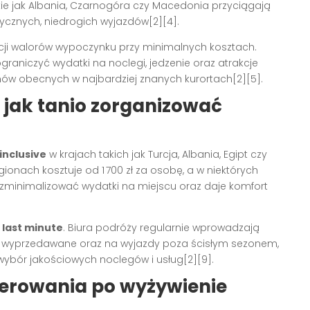
ie jak Albania, Czarnogóra czy Macedonia przyciągają
ycznych, niedrogich wyjazdów[2][4].
i walorów wypoczynku przy minimalnych kosztach.
aniczyć wydatki na noclegi, jedzenie oraz atrakcje
umów obecnych w najbardziej znanych kurortach[2][5].
 – jak tanio zorganizować
 inclusive
w krajach takich jak Turcja, Albania, Egipt czy
egionach kosztuje od 1 700 zł za osobę, a w niektórych
 zminimalizować wydatki na miejscu oraz daje komfort
 last minute
. Biura podróży regularnie wprowadzają
ko wyprzedawane oraz na wyjazdy poza ścisłym sezonem,
wybór jakościowych noclegów i usług[2][9].
terowania po wyżywienie