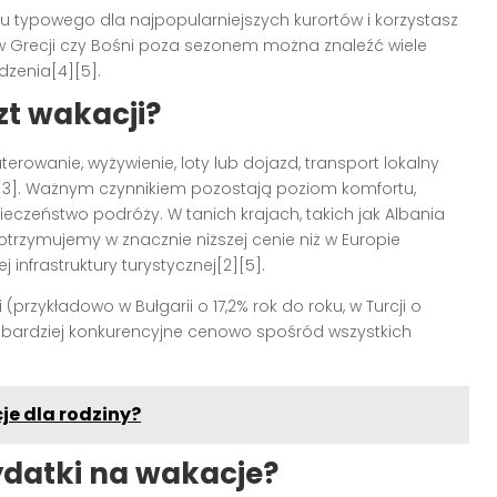
ku typowego dla najpopularniejszych kurortów i korzystasz
 w Grecji czy Bośni poza sezonem można znaleźć wiele
dzenia[4][5].
t wakacji?
owanie, wyżywienie, loty lub dojazd, transport lokalny
[2][3]. Ważnym czynnikiem pozostają poziom komfortu,
pieczeństwo podróży. W tanich krajach, takich jak Albania
otrzymujemy w znacznie niższej cenie niż w Europie
 infrastruktury turystycznej[2][5].
(przykładowo w Bułgarii o 17,2% rok do roku, w Turcji o
ajbardziej konkurencyjne cenowo spośród wszystkich
je dla rodziny?
ydatki na wakacje?