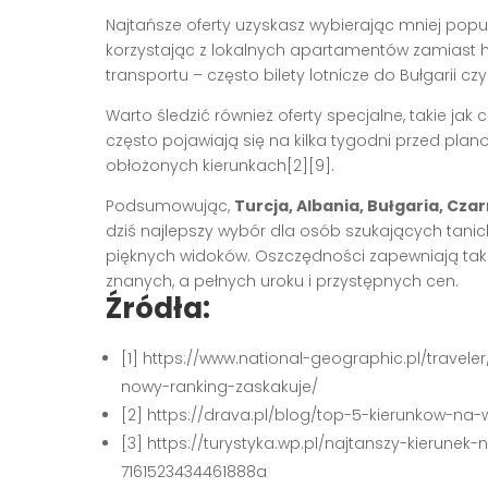
Najtańsze oferty uzyskasz wybierając mniej popu
korzystając z lokalnych apartamentów zamiast ho
transportu – często bilety lotnicze do Bułgarii c
Warto śledzić również oferty specjalne, takie jak
często pojawiają się na kilka tygodni przed pl
obłożonych kierunkach[2][9].
Podsumowując,
Turcja, Albania, Bułgaria, Cza
dziś najlepszy wybór dla osób szukających tanich
pięknych widoków. Oszczędności zapewniają także
znanych, a pełnych uroku i przystępnych cen.
Źródła:
[1] https://www.national-geographic.pl/travel
nowy-ranking-zaskakuje/
[2] https://drava.pl/blog/top-5-kierunkow-na
[3] https://turystyka.wp.pl/najtanszy-kierune
7161523434461888a