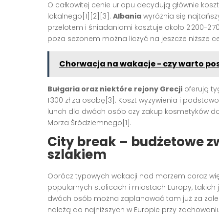
O całkowitej cenie urlopu decydują głównie koszt
lokalnego[1][2][3].
Albania
wyróżnia się najtańsz
przelotem i śniadaniami kosztuje około 2 200-2 7
poza sezonem można liczyć na jeszcze niższe ce
Chorwacja na wakacje - czy warto pos
Bułgaria oraz niektóre rejony Grecji
oferują ty
1 300 zł za osobę[3]. Koszt wyżywienia i podsta
lunch dla dwóch osób czy zakup kosmetyków do o
Morza Śródziemnego[1].
City break – budżetowe z
szlakiem
Oprócz typowych wakacji nad morzem coraz wię
popularnych stolicach i miastach Europy, takic
dwóch osób można zaplanować tam już za zaledwi
należą do najniższych w Europie przy zachowaniu