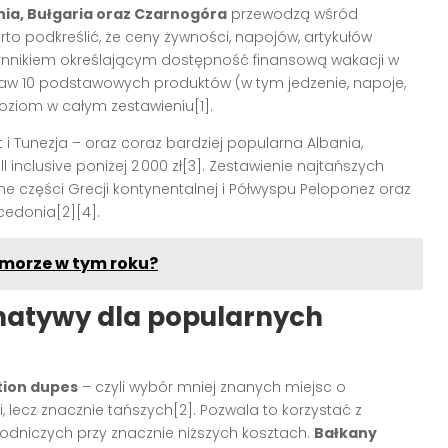
nia, Bułgaria oraz Czarnogóra
przewodzą wśród
rto podkreślić, że ceny żywności, napojów, artykułów
zynnikiem określającym dostępność finansową wakacji w
estaw 10 podstawowych produktów (w tym jedzenie, napoje,
poziom w całym zestawieniu[1].
 i Tunezja – oraz coraz bardziej popularna Albania,
inclusive poniżej 2 000 zł[3]. Zestawienie najtańszych
e części Grecji kontynentalnej i Półwyspu Peloponez oraz
cedonia[2][4].
e morze w tym roku?
rnatywy dla popularnych
tion dupes
– czyli wybór mniej znanych miejsc o
lecz znacznie tańszych[2]. Pozwala to korzystać z
yrodniczych przy znacznie niższych kosztach.
Bałkany