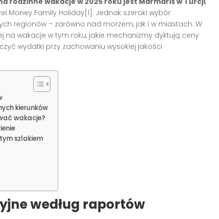
na rodzinne wakacje w 2025 roku jest Marmaris w Turcji
,
vel Money Family Holiday[1]. Jednak szeroki wybór
nych regionów – zarówno nad morzem, jak i w miastach. W
iej na wakacje w tym roku, jakie mechanizmy dyktują ceny
czyć wydatki przy zachowaniu wysokiej jakości
w
nych kierunków
zować wakacje?
ienie
rtym szlakiem
cyjne według raportów