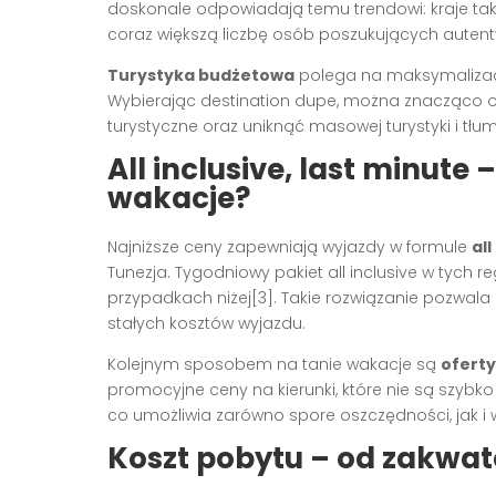
doskonale odpowiadają temu trendowi: kraje tak
coraz większą liczbę osób poszukujących autent
Turystyka budżetowa
polega na maksymalizacj
Wybierając destination dupe, można znacząco ogr
turystyczne oraz uniknąć masowej turystyki i tł
All inclusive, last minute
wakacje?
Najniższe ceny zapewniają wyjazdy w formule
all
Tunezja. Tygodniowy pakiet all inclusive w tych r
przypadkach niżej[3]. Takie rozwiązanie pozwala
stałych kosztów wyjazdu.
Kolejnym sposobem na tanie wakacje są
oferty
promocyjne ceny na kierunki, które nie są szyb
co umożliwia zarówno spore oszczędności, jak i 
Koszt pobytu – od zakwa