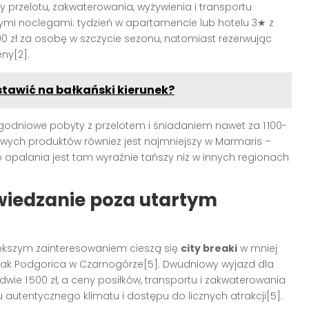
y przelotu, zakwaterowania, wyżywienia i transportu
ymi noclegami: tydzień w apartamencie lub hotelu 3★ z
00 zł za osobę w szczycie sezonu, natomiast rezerwując
ny[2].
tawić na bałkański kierunek?
godniowe pobyty z przelotem i śniadaniem nawet za 1 100-
wowych produktów również jest najmniejszy w Marmaris –
palania jest tam wyraźnie tańszy niż w innych regionach
wiedzanie poza utartym
kszym zainteresowaniem cieszą się
city breaki
w mniej
h jak Podgorica w Czarnogórze[5]. Dwudniowy wyjazd dla
e 1 500 zł, a ceny posiłków, transportu i zakwaterowania
 autentycznego klimatu i dostępu do licznych atrakcji[5].