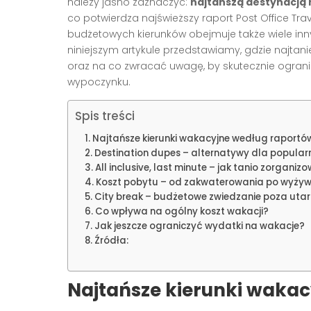
należy jasno zaznaczyć:
najtańszą destynacją 
co potwierdza najświeższy raport Post Office Tra
budżetowych kierunków obejmuje także wiele in
niniejszym artykule przedstawiamy, gdzie najtan
oraz na co zwracać uwagę, by skutecznie ograni
wypoczynku.
Spis treści
Najtańsze kierunki wakacyjne według raportó
Destination dupes – alternatywy dla popular
All inclusive, last minute – jak tanio zorgani
Koszt pobytu – od zakwaterowania po wyżyw
City break – budżetowe zwiedzanie poza uta
Co wpływa na ogólny koszt wakacji?
Jak jeszcze ograniczyć wydatki na wakacje?
Źródła:
Najtańsze kierunki waka