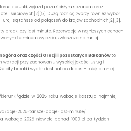
larne kierunki, wyjazd poza ścisłym sezonem oraz
teli sieciowych[2][5]. Dużą różnicę tworzy również wybór
zy Turcji są tańsze od połączeń do krajów zachodnich[2][3].
 city breaki czy last minute. Rezerwacje w najniższych cenach
anowanym terminem wyjazdu, zwłaszcza na mniej
rnogóra oraz części Grecji i pozostałych Bałkanów
to
 wakacji przy zachowaniu wysokiej jakości usług i
 city breaki i wybór destination dupes – miejsc mniej
er/kierunki/gdzie-w-2025-roku-wakacje-kosztuja-najmniej-
-wakacje-2025-tansze-opcje-last-minute/
k-na-wakacje-2025-niewiele-ponad-1000-zl-za-tydzien-