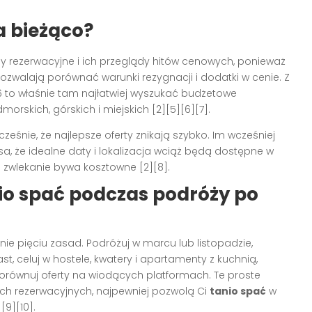
a bieżąco?
y rezerwacyjne i ich przeglądy hitów cenowych, ponieważ
ozwalają porównać warunki rezygnacji i dodatki w cenie. Z
26 to właśnie tam najłatwiej wyszukać budżetowe
skich, górskich i miejskich [2][5][6][7].
śnie, że najlepsze oferty znikają szybko. Im wcześniej
sa, że idealne daty i lokalizacja wciąż będą dostępne w
e zwlekanie bywa kosztowne [2][8].
io spać podczas podróży po
e pięciu zasad. Podróżuj w marcu lub listopadzie,
t, celuj w hostele, kwatery i apartamenty z kuchnią,
orównuj oferty na wiodących platformach. Te proste
ch rezerwacyjnych, najpewniej pozwolą Ci
tanio spać
w
[9][10].