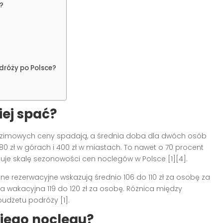
?
dróży po Polsce?
iej spać?
h zimowych ceny spadają, a średnia doba dla dwóch osób
0 zł w górach i 400 zł w miastach. To nawet o 70 procent
uje skalę sezonowości cen noclegów w Polsce [1][4].
ne rezerwacyjne wskazują średnio 106 do 110 zł za osobę za
 a wakacyjna 119 do 120 zł za osobę. Różnica między
budżetu podróży [1].
niego noclegu?