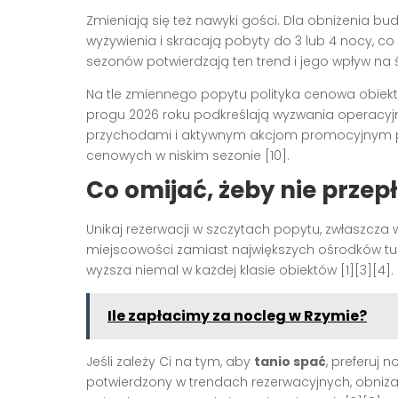
Zmieniają się też nawyki gości. Dla obniżenia bu
wyżywienia i skracają pobyty do 3 lub 4 nocy, c
sezonów potwierdzają ten trend i jego wpływ na ś
Na tle zmiennego popytu polityka cenowa obiekt
progu 2026 roku podkreślają wyzwania operacyjn
przychodami i aktywnym akcjom promocyjnym po
cenowych w niskim sezonie [10].
Co omijać, żeby nie przep
Unikaj rezerwacji w szczytach popytu, zwłaszcza w
miejscowości zamiast największych ośrodków tur
wyższa niemal w każdej klasie obiektów [1][3][4].
Ile zapłacimy za nocleg w Rzymie?
Jeśli zależy Ci na tym, aby
tanio spać
, preferuj 
potwierdzony w trendach rezerwacyjnych, obniża 