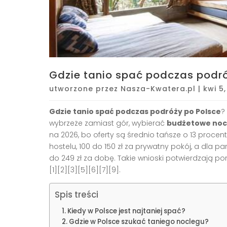
Gdzie tanio spać podczas podró
utworzone przez
Nasza-Kwatera.pl
|
kwi 5
Gdzie tanio spać podczas podróży po Polsce
?
wybrzeże zamiast gór, wybierać
budżetowe noc
na 2026, bo oferty są średnio tańsze o 13 procen
hostelu, 100 do 150 zł za prywatny pokój, a dla 
do 249 zł za dobę. Takie wnioski potwierdzają po
[1][2][3][5][6][7][9].
Spis treści
Kiedy w Polsce jest najtaniej spać?
Gdzie w Polsce szukać taniego noclegu?