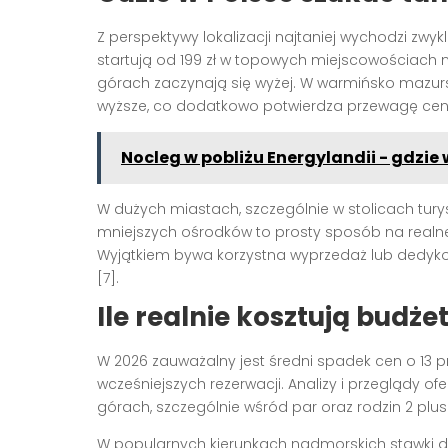
Z perspektywy lokalizacji najtaniej wychodzi zw
startują od 199 zł w topowych miejscowościach 
górach zaczynają się wyżej. W warmińsko mazurs
wyższe, co dodatkowo potwierdza przewagę ceno
Nocleg w pobliżu Energylandii - gdzi
W dużych miastach, szczególnie w stolicach turysty
mniejszych ośrodków to prosty sposób na real
Wyjątkiem bywa korzystna wyprzedaż lub dedyk
[7].
Ile realnie kosztują budż
W 2026 zauważalny jest średni spadek cen o 13
wcześniejszych rezerwacji. Analizy i przeglądy 
górach, szczególnie wśród par oraz rodzin 2 plus 1
W popularnych kierunkach nadmorskich stawki dla