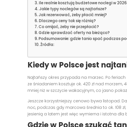
Ile realnie kosztują budżetowe noclegi w 2026
Jakie typy noclegów są najtańsze?
Jak rezerwować, żeby płacić mniej?
Dlaczego ceny tak się różnią?
Co omijać, żeby nie przepłacić?
Gdzie sprawdzać oferty na bieżąco?
Podsumowanie: gdzie tanio spać podczas po
Źródła:
Kiedy w Polsce jest najtan
Najtańszy okres przypada na marzec. Po feriac
ze śniadaniem kosztuje ok. 420 zł nad morzem, 48
mniej niż w szczycie wakacyjnym, co jasno pokaz
Jeszcze korzystniejszy cenowo bywa listopad. Da
noc, podczas gdy marcowa średnia to ok. 108 zł,
jesienią a latem jest więc wymierna i istotna dla 
Gdzie w Polsce szukać ta