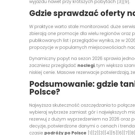
wyjazdu nawet przy krótszych pobytach [3][9].
Gdzie sprawdzać oferty n
W praktyce warto stale monitorować duże serwis
zbierają one promocje dla wielu regionów oraz p
publikowanych list i przeglądów wynika, że w 20
propozycje w popularnych miejscowościach nadmor
Dynamiczny popyt na sezon 2026 sprawia jednocze
zaczniesz przeglądać
noclegi
, tym większa szan
niskiej cenie. Masowe rezerwacje potwierdzają, ż
Podsumowanie: gdzie tan
Polsce?
Najwyższa skuteczność oszczędzania to połączeni
wybieraj wybrzeże zamiast gór i największych mias
rezerwuj z dużym wyprzedzeniem na 2026 oraz p
decyzje, potwierdzone danymi o cenach i trenda
czasie
podróży po Polsce
[1][2][3][4][5][6][7][8]