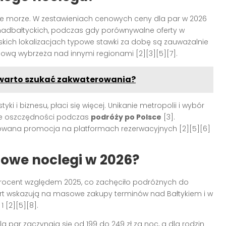
ykle morze. W zestawieniach cenowych ceny dla par w 2026
nadbałtyckich, podczas gdy porównywalne oferty w
kich lokalizacjach typowe stawki za dobę są zauważalnie
wą wybrzeża nad innymi regionami [2][3][5][7].
e warto szukać zakwaterowania?
ki i biznesu, płaci się więcej. Unikanie metropolii i wybór
ne oszczędności podczas
podróży po Polsce
[3].
owana promocja na platformach rezerwacyjnych [2][5][6]
etowe noclegi w 2026?
 procent względem 2025, co zachęciło podróżnych do
ofert wskazują na masowe zakupy terminów nad Bałtykiem i w
 [2][5][8].
 par zaczynają się od 199 do 249 zł za noc, a dla rodzin