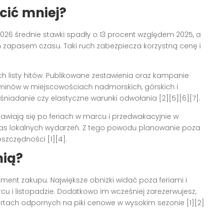
cić mniej?
26 średnie stawki spadły o 13 procent względem 2025, a
m zapasem czasu. Taki ruch zabezpiecza korzystną cenę i
ich listy hitów. Publikowane zestawienia oraz kampanie
erminów w miejscowościach nadmorskich, górskich i
śniadanie czy elastyczne warunki odwołania [2][5][6][7].
awiają się po feriach w marcu i przedwakacyjnie w
czas lokalnych wydarzeń. Z tego powodu planowanie poza
szczędności [1][4].
nią?
ment zakupu. Największe obniżki widać poza feriami i
 i listopadzie. Dodatkowo im wcześniej zarezerwujesz,
rortach odpornych na piki cenowe w wysokim sezonie [1][2]