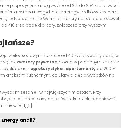
lne propozycje startują zwykle od 214 do 254 zł dla dwóch
iast ofertą zwraca uwagę hotel czterogwiazdkowy z cenami
zują jednocześnie, że Warmia i Mazury należą do droższych
do 416 zł za dobę dla pary, zwłaszcza przy wyższym
ajtańsze?
koju wieloosobowym kosztuje od 40 zł, a prywatny pokój w
ie są też
kwatery prywatne
, często w podobnym zakresie
 lokalizacjach
agroturystyka
i
apartamenty
do 200 zł
nym aneksem kuchennym, co ułatwia cięcie wydatków na
w wysokim sezonie i w największych miastach. Przy
ębie tej samej klasy obiektów i kilku dzielnic, ponieważ
 mieście [1][3].
 Energylandii?