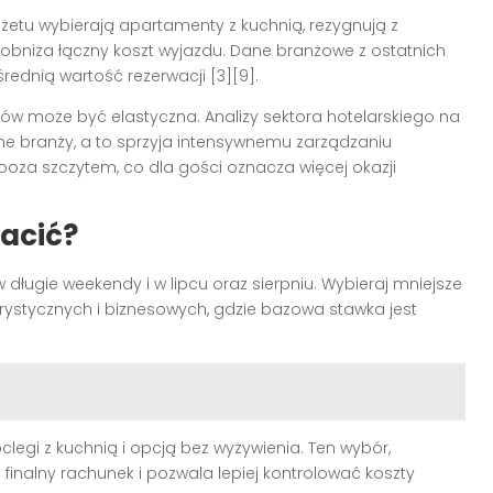
dżetu wybierają apartamenty z kuchnią, rezygnują z
o obniża łączny koszt wyjazdu. Dane branżowe z ostatnich
rednią wartość rezerwacji [3][9].
ów może być elastyczna. Analizy sektora hotelarskiego na
e branży, a to sprzyja intensywnemu zarządzaniu
za szczytem, co dla gości oznacza więcej okazji
łacić?
 długie weekendy i w lipcu oraz sierpniu. Wybieraj mniejsze
ystycznych i biznesowych, gdzie bazowa stawka jest
noclegi z kuchnią i opcją bez wyżywienia. Ten wybór,
finalny rachunek i pozwala lepiej kontrolować koszty