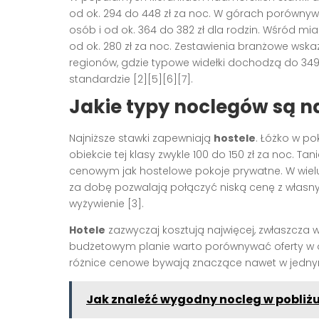
od ok. 294 do 448 zł za noc. W górach porównywa
osób i od ok. 364 do 382 zł dla rodzin. Wśród m
od ok. 280 zł za noc. Zestawienia branżowe wska
regionów, gdzie typowe widełki dochodzą do 349 
standardzie [2][5][6][7].
Jakie typy noclegów są n
Najniższe stawki zapewniają
hostele
. Łóżko w po
obiekcie tej klasy zwykle 100 do 150 zł za noc. Tan
cenowym jak hostelowe pokoje prywatne. W wielu
za dobę pozwalają połączyć niską cenę z włas
wyżywienie [3].
Hotele
zazwyczaj kosztują najwięcej, zwłaszcza 
budżetowym planie warto porównywać oferty w obr
różnice cenowe bywają znaczące nawet w jednym
Jak znaleźć wygodny nocleg w pobliżu