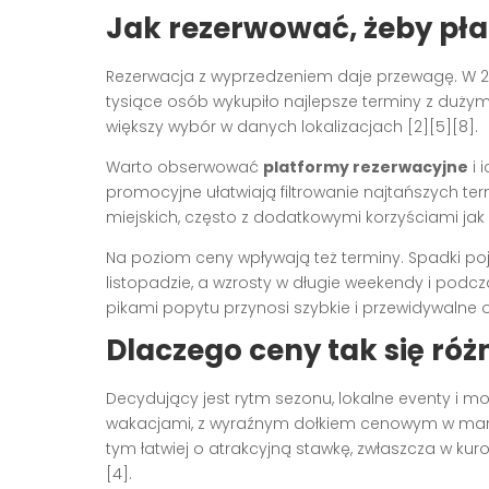
Jak rezerwować, żeby pła
Rezerwacja z wyprzedzeniem daje przewagę. W 20
tysiące osób wykupiło najlepsze terminy z duży
większy wybór w danych lokalizacjach [2][5][8].
Warto obserwować
platformy rezerwacyjne
i 
promocyjne ułatwiają filtrowanie najtańszych t
miejskich, często z dodatkowymi korzyściami jak 
Na poziom ceny wpływają też terminy. Spadki poj
listopadzie, a wzrosty w długie weekendy i pod
pikami popytu przynosi szybkie i przewidywalne o
Dlaczego ceny tak się róż
Decydujący jest rytm sezonu, lokalne eventy i mo
wakacjami, z wyraźnym dołkiem cenowym w marcu
tym łatwiej o atrakcyjną stawkę, zwłaszcza w ku
[4].