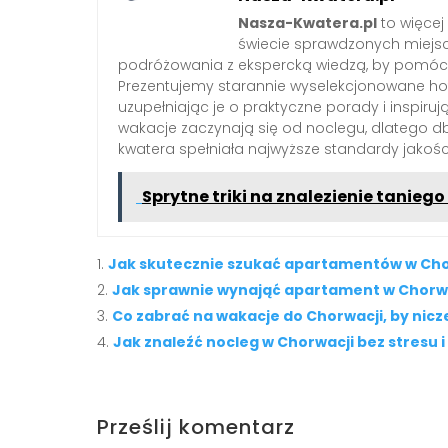
Nasza-Kwatera.pl
to więcej
świecie sprawdzonych miejs
podróżowania z ekspercką wiedzą, by pomóc 
Prezentujemy starannie wyselekcjonowane hote
uzupełniając je o praktyczne porady i inspiruj
wakacje zaczynają się od noclegu, dlatego 
kwatera spełniała najwyższe standardy jakośc
Sprytne triki na znalezienie tanieg
Jak skutecznie szukać apartamentów w Cho
Jak sprawnie wynająć apartament w Chorwa
Co zabrać na wakacje do Chorwacji, by nicz
Jak znaleźć nocleg w Chorwacji bez stresu 
Prześlij komentarz