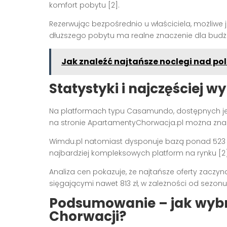
komfort pobytu [2].
Rezerwując bezpośrednio u właściciela, możliwe
dłuższego pobytu ma realne znaczenie dla budże
Jak znaleźć najtańsze noclegi nad p
Statystyki i najczęściej 
Na platformach typu Casamundo, dostępnych j
na stronie ApartamentyChorwacja.pl można znale
Wimdu.pl natomiast dysponuje bazą ponad 523 8
najbardziej kompleksowych platform na rynku [2]
Analiza cen pokazuje, że najtańsze oferty zaczyna
sięgającymi nawet 813 zł, w zależności od sezonu i 
Podsumowanie – jak wybr
Chorwacji?