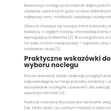
Rezerwacja noclegu przez internet daje turysto
obiektów, opinii innych gości, a także dokładnyc
najlepszej ceny i możliwość szybkiego rozwiąza
Obecnie zauważa się rosnący trend w kierunku o
świadczy o ciągłym rozwoju chorwackiej branży t
wymagających klientów [2]. W szczególności, w s
na rynku można manipulować – najniższe ceny c
znalezienie okazji [2].
Praktyczne wskazówki dot
wyboru noclegu
Proces rezerwacji zwykle obejmuje przegląd dost
odpowiadającej na Twoje potrzeby lokalizacji i ud
wyszukiwanie noclegów z basenem, dla zwierząt
wybranym terminie [4].
Podczas rezerwacji kluczowe jest zwrócenie uwag
(np. blisko plaży czy centrum miasta), a także 