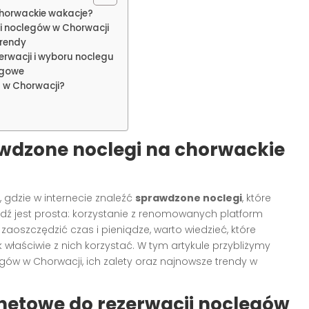
chorwackie wakacje?
ji noclegów w Chorwacji
trendy
rwacji i wyboru noclegu
legowe
 w Chorwacji?
rawdzone noclegi na chorwackie
, gdzie w internecie znaleźć
sprawdzone noclegi
, które
ź jest prosta: korzystanie z renomowanych platform
zaoszczędzić czas i pieniądze, warto wiedzieć, które
k właściwie z nich korzystać. W tym artykule przybliżymy
gów w Chorwacji, ich zalety oraz najnowsze trendy w
rnetowe do rezerwacji noclegów