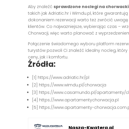
Aby znaleźć
sprawdzone noclegi na chorwacki
takich jak Adriatic.hr i Wimdu.pl, które gwarantu
dokonaniem rezerwacji warto też zwrócić uwagę 
klientów. Co najważniejsze, wybierając czas – w
Chorwacji, więc warto planować z wyprzedzenie
Połączenie świadomego wyboru platform rezerwac
turystów pozwoli Ci znaleźć idealny nocleg, któ
ceny, jak i komfortu.
Źródła:
[1] https://www.adriatic.hr/pl
[2] https://www.wimdu.pl/chorwacja
[3] https://www.casamundo.pl/apartamenty/
[4] https://www.apartamentychorwacja.pl
[5] https://www.apartamenty-chorwacja.com.
Nasza-Kwatera.pl