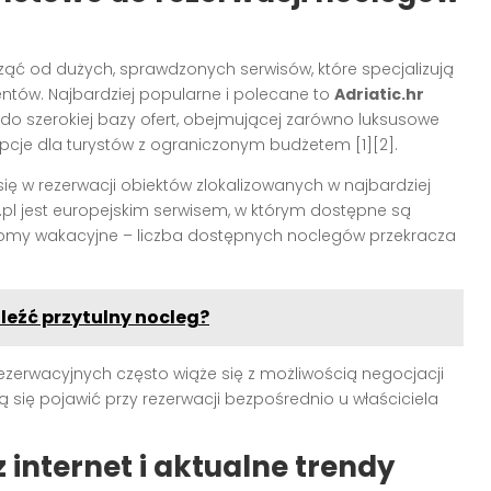
ąć od dużych, sprawdzonych serwisów, które specjalizują
ntów. Najbardziej popularne i polecane to
Adriatic.hr
 do szerokiej bazy ofert, obejmującej zarówno luksusowe
pcje dla turystów z ograniczonym budżetem [1][2].
e się w rezerwacji obiektów zlokalizowanych w najbardziej
.pl jest europejskim serwisem, w którym dostępne są
 domy wakacyjne – liczba dostępnych noclegów przekracza
leźć przytulny nocleg?
rezerwacyjnych często wiąże się z możliwością negocjacji
ą się pojawić przy rezerwacji bezpośrednio u właściciela
z internet i aktualne trendy