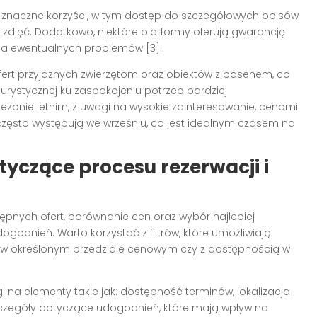
m znaczne korzyści, w tym dostęp do szczegółowych opisów
h zdjęć. Dodatkowo, niektóre platformy oferują gwarancję
nia ewentualnych problemów [3].
fert przyjaznych zwierzętom oraz obiektów z basenem, co
urystycznej ku zaspokojeniu potrzeb bardziej
ezonie letnim, z uwagi na wysokie zainteresowanie, cenami
zęsto występują we wrześniu, co jest idealnym czasem na
yczące procesu rezerwacji i
ępnych ofert, porównanie cen oraz wybór najlepiej
ogodnień. Warto korzystać z filtrów, które umożliwiają
, w określonym przedziale cenowym czy z dostępnością w
i na elementy takie jak: dostępność terminów, lokalizacja
szczegóły dotyczące udogodnień, które mają wpływ na