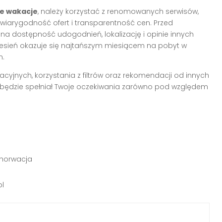
e wakacje
, należy korzystać z renomowanych serwisów,
ją wiarygodność ofert i transparentność cen. Przed
na dostępność udogodnień, lokalizację i opinie innych
rzesień okazuje się najtańszym miesiącem na pobyt w
m.
yjnych, korzystania z filtrów oraz rekomendacji od innych
ry będzie spełniał Twoje oczekiwania zarówno pod względem
chorwacja
pl