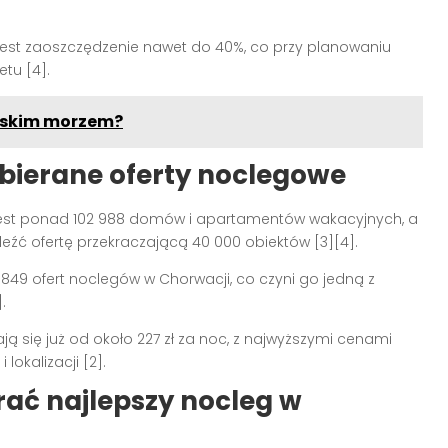
 jest zaoszczędzenie nawet do 40%, co przy planowaniu
tu [4].
olskim morzem?
wybierane oferty noclegowe
est ponad 102 988 domów i apartamentów wakacyjnych, a
źć ofertę przekraczającą 40 000 obiektów [3][4].
49 ofert noclegów w Chorwacji, co czyni go jedną z
.
ją się już od około 227 zł za noc, z najwyższymi cenami
lokalizacji [2].
ać najlepszy nocleg w