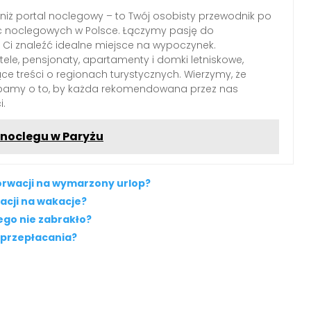
 niż portal noclegowy – to Twój osobisty przewodnik po
c noclegowych w Polsce. Łączymy pasję do
Ci znaleźć idealne miejsce na wypoczynek.
le, pensjonaty, apartamenty i domki letniskowe,
ące treści o regionach turystycznych. Wierzymy, że
dbamy o to, by każda rekomendowana przez nas
i.
o noclegu w Paryżu
rwacji na wymarzony urlop?
cji na wakacje?
ego nie zabrakło?
i przepłacania?