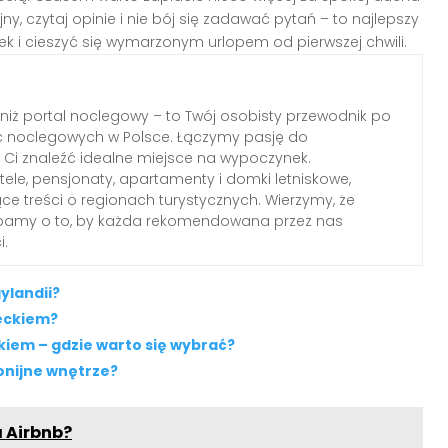
y, czytaj opinie i nie bój się zadawać pytań – to najlepszy
k i cieszyć się wymarzonym urlopem od pierwszej chwili.
 niż portal noclegowy – to Twój osobisty przewodnik po
c noclegowych w Polsce. Łączymy pasję do
Ci znaleźć idealne miejsce na wypoczynek.
le, pensjonaty, apartamenty i domki letniskowe,
ące treści o regionach turystycznych. Wierzymy, że
dbamy o to, by każda rekomendowana przez nas
i.
ylandii?
ieckiem?
iem – gdzie warto się wybrać?
onijne wnętrze?
 Airbnb?