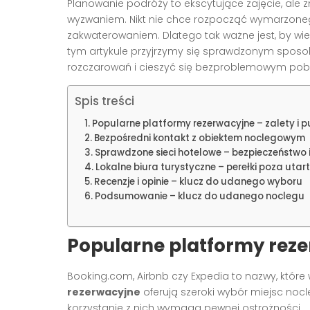
Planowanie podróży to ekscytujące zajęcie, al
wyzwaniem. Nikt nie chce rozpocząć wymarzone
zakwaterowaniem. Dlatego tak ważne jest, by wie
tym artykule przyjrzymy się sprawdzonym spo
rozczarowań i cieszyć się bezproblemowym po
Spis treści
Popularne platformy rezerwacyjne – zalety i p
Bezpośredni kontakt z obiektem noclegowym
Sprawdzone sieci hotelowe – bezpieczeństwo 
Lokalne biura turystyczne – perełki poza utar
Recenzje i opinie – klucz do udanego wyboru
Podsumowanie – klucz do udanego noclegu
Popularne platformy rezer
Booking.com, Airbnb czy Expedia to nazwy, któr
rezerwacyjne
oferują szeroki wybór miejsc noc
korzystanie z nich wymaga pewnej ostrożności.