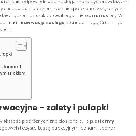
e znalezienie odpowiedniego noclegu może być prawdziwym
go urlopu od nieprzyjemnych niespodzianek związanych z
dzieć, gdzie i jak szukać idealnego miejsca na nocleg. W
sobom na
rezerwację noclegu
, które pomogą Ci uniknąć
bytem.
ułapki
i standard
tym szlakiem
wacyjne – zalety i pułapki
e większość podróżnych zna doskonale. Te
platformy
legowych i często kuszą atrakcyjnymi cenami. Jednak