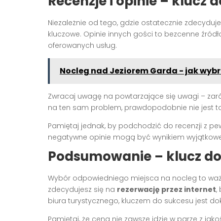
Recenzje i opinie – klucz
Niezależnie od tego, gdzie ostatecznie zdecyduj
kluczowe. Opinie innych gości to bezcenne źródło
oferowanych usług.
Nocleg nad Jeziorem Garda - jak wyb
Zwracaj uwagę na powtarzające się uwagi – zarów
na ten sam problem, prawdopodobnie nie jest t
Pamiętaj jednak, by podchodzić do recenzji z 
negatywne opinie mogą być wynikiem wyjątkowej 
Podsumowanie – klucz d
Wybór odpowiedniego miejsca na nocleg to ważn
zdecydujesz się na
rezerwację przez internet
,
biura turystycznego, kluczem do sukcesu jest do
Pamiętaj, że cena nie zawsze idzie w parze z ja