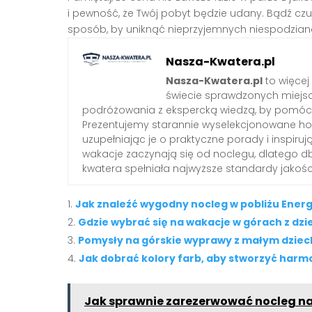
i pewność, że Twój pobyt będzie udany. Bądź czujn
sposób, by uniknąć nieprzyjemnych niespodziane
Nasza-Kwatera.pl
Nasza-Kwatera.pl
to więcej
świecie sprawdzonych miejs
podróżowania z ekspercką wiedzą, by pomóc 
Prezentujemy starannie wyselekcjonowane hote
uzupełniając je o praktyczne porady i inspiruj
wakacje zaczynają się od noclegu, dlatego 
kwatera spełniała najwyższe standardy jakośc
Jak znaleźć wygodny nocleg w pobliżu Energ
Gdzie wybrać się na wakacje w górach z dz
Pomysły na górskie wyprawy z małym dzieck
Jak dobrać kolory farb, aby stworzyć harm
Jak sprawnie zarezerwować nocleg na