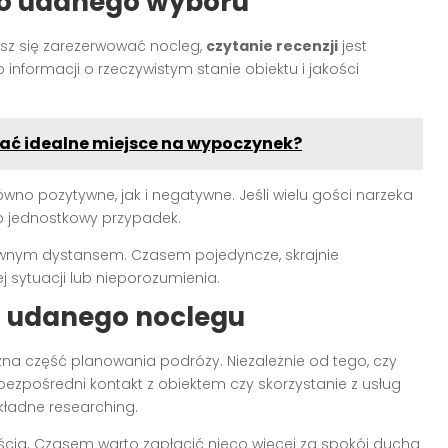
 do udanego wyboru
esz się zarezerwować nocleg,
czytanie recenzji
jest
 informacji o rzeczywistym stanie obiektu i jakości
rać idealne miejsce na wypoczynek?
no pozytywne, jak i negatywne. Jeśli wielu gości narzeka
o jednostkowy przypadek.
pewnym dystansem. Czasem pojedyncze, skrajnie
sytuacji lub nieporozumienia.
o udanego noclegu
a część planowania podróży. Niezależnie od tego, czy
 bezpośredni kontakt z obiektem czy skorzystanie z usług
kładne researching.
kością. Czasem warto zapłacić nieco więcej za spokój ducha