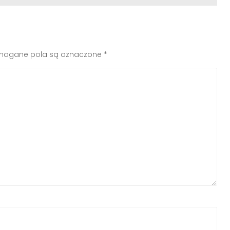
agane pola są oznaczone
*