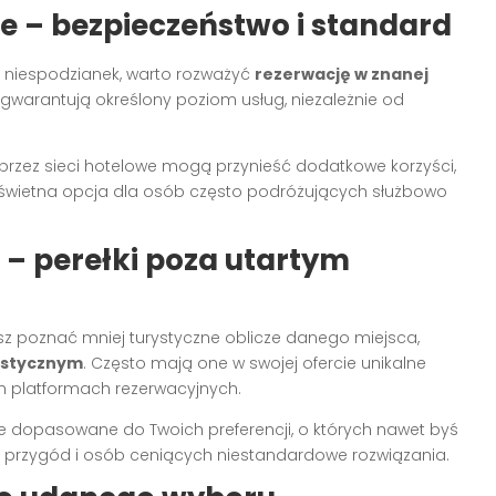
e – bezpieczeństwo i standard
sz niespodzianek, warto rozważyć
rezerwację w znanej
 gwarantują określony poziom usług, niezależnie od
rzez sieci hotelowe mogą przynieść dodatkowe korzyści,
 świetna opcja dla osób często podróżujących służbowo
 – perełki poza utartym
sz poznać mniej turystyczne oblicze danego miejsca,
ystycznym
. Często mają one w swojej ofercie unikalne
 platformach rezerwacyjnych.
ie dopasowane do Twoich preferencji, o których nawet byś
y przygód i osób ceniących niestandardowe rozwiązania.