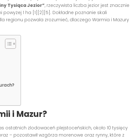
iny Tysiąca Jezior”
, rzeczywista liczba jezior jest znacznie
i powyżej 1 ha
[1][2][5]
. Dokładne poznanie skali
dla regionu pozwala zrozumieć, dlaczego Warmia i Mazury
zurach?
ii i Mazur?
 ostatnich zlodowaceń plejstoceńskich, około 10 tysięcy
braz – pozostawił wzgórza morenowe oraz rynny, które z