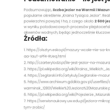
Podsumowując,
liczba jezior na Warmii i Mazu
popularne określenie „Kraina Tysiąca Jezior”. Re
powierzchni powyżej 1 ha, z czego około
2 600 je
w wyniku polodowcowych procesów plejstoceńsk
akwenów wodnych, będąc jednocześnie kluczowy
Źródła:
https://olsztyn.eska.pl/mazury-wcale-nie-sa-kr
aa-1auT-sPf4-RUeq.html
http://czarterylodzi.pl/ile-jest-jezior-na-mazur
https://pl.wikipedia.org/wiki/Kraina_Wielkich_J
https://zeglarski.info/artykuly/zeglarskie-mazu
https://www.archiwum.gddkia.gov.pl/userfiles
warminsk_12801/Wielkie%20Jeziora%20Mazurskie.
https://pl.wikipedia.org/wiki/Pojezierze_Mazursk
https://serwisnaukowy.uw.edu.pl/jeziora-mikr
tym-zrobic/