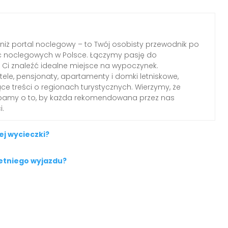
 niż portal noclegowy – to Twój osobisty przewodnik po
c noclegowych w Polsce. Łączymy pasję do
Ci znaleźć idealne miejsce na wypoczynek.
le, pensjonaty, apartamenty i domki letniskowe,
ące treści o regionach turystycznych. Wierzymy, że
dbamy o to, by każda rekomendowana przez nas
i.
j wycieczki?
letniego wyjazdu?