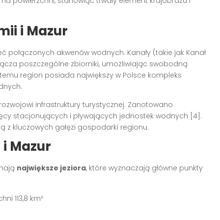
a powierzchni, stanowiąc trwały element krajobrazu i
mii i Mazur
ć połączonych akwenów wodnych. Kanały (takie jak Kanał
eki łącza poszczególne zbiorniki, umożliwiając swobodną
ki temu region posiada największy w Polsce kompleks
odnych.
 rozwojowi infrastruktury turystycznej. Zanotowano
ięcy stacjonujących i pływających jednostek wodnych
[4]
.
ną z kluczowych gałęzi gospodarki regionu.
 i Mazur
 mają
największe jeziora
, które wyznaczają główne punkty
hni 113,8 km²