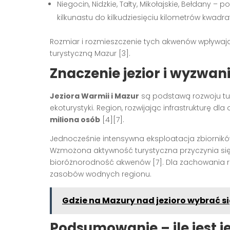
Niegocin, Nidzkie, Tałty, Mikołajskie, Bełdany
kilkunastu do kilkudziesięciu kilometrów kwad
Rozmiar i rozmieszczenie tych akwenów wpływają
turystyczną Mazur
[3]
.
Znaczenie jezior i wyzwa
Jeziora Warmii i Mazur
są podstawą rozwoju tur
ekoturystyki. Region, rozwijając infrastrukturę d
miliona osób
[4][7]
.
Jednocześnie intensywna eksploatacja zbiornik
Wzmożona aktywność turystyczna przyczynia się
bioróżnorodność akwenów
[7]
. Dla zachowania 
zasobów wodnych regionu.
Gdzie na Mazury nad jezioro wybrać s
Podsumowanie – ile jest j