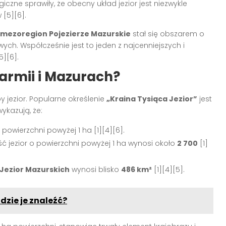
zne sprawiły, że obecny układ jezior jest niezwykle
w
[5][6]
.
mezoregion Pojezierze Mazurskie
stał się obszarem o
ch. Współcześnie jest to jeden z najcenniejszych i
5][6]
.
 Warmii i Mazurach?
y jezior. Popularne określenie
„Kraina Tysiąca Jezior”
jest
ykazują, że:
 powierzchni powyżej 1 ha
[1][4][6]
.
ść jezior o powierzchni powyżej 1 ha wynosi około
2 700
[1]
 Jezior Mazurskich
wynosi blisko
486 km²
[1][4][5]
.
gdzie je znaleźć?