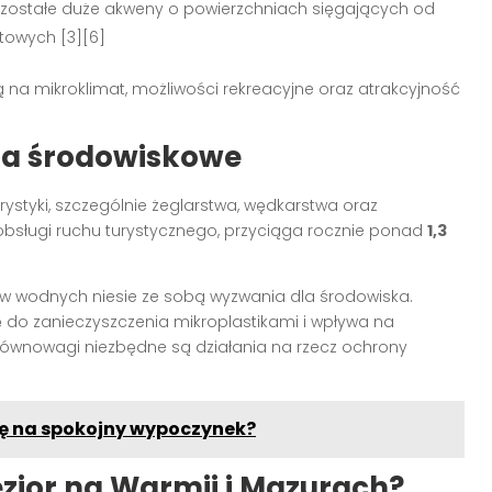
 – pozostałe duże akweny o powierzchniach sięgających od
ratowych
[3][6]
 na mikroklimat, możliwości rekreacyjne oraz atrakcyjność
nia środowiskowe
ystyki, szczególnie żeglarstwa, wędkarstwa oraz
la obsługi ruchu turystycznego, przyciąga rocznie ponad
1,3
ów wodnych niesie ze sobą wyzwania dla środowiska.
 do zanieczyszczenia mikroplastikami i wpływa na
równowagi niezbędne są działania na rzecz ochrony
ię na spokojny wypoczynek?
ezior na Warmii i Mazurach?