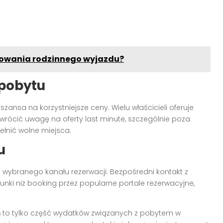
nowania rodzinnego wyjazdu?
 pobytu
zansa na korzystniejsze ceny. Wielu właścicieli oferuje
wrócić uwagę na oferty last minute, szczególnie poza
ełnić wolne miejsca.
u
 wybranego kanału rezerwacji. Bezpośredni kontakt z
nki niż booking przez popularne portale rezerwacyjne,
m
to tylko część wydatków związanych z pobytem w