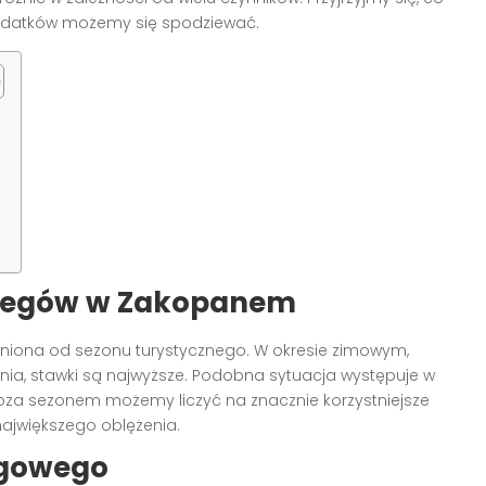
wydatków możemy się spodziewać.
clegów w Zakopanem
eżniona od sezonu turystycznego. W okresie zimowym,
enia, stawki są najwyższe. Podobna sytuacja występuje w
 Poza sezonem możemy liczyć na znacznie korzystniejsze
 największego oblężenia.
egowego