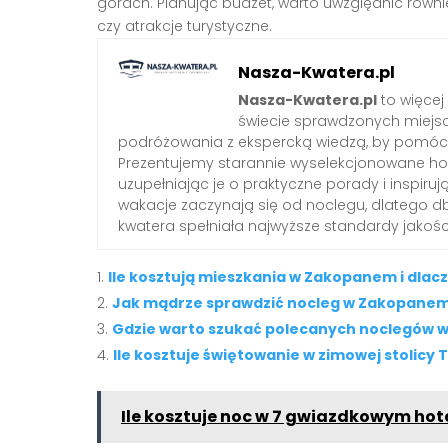
górach. Planując budżet, warto uwzględnić równie
czy atrakcje turystyczne.
Nasza-Kwatera.pl
Nasza-Kwatera.pl
to więcej
świecie sprawdzonych miejs
podróżowania z ekspercką wiedzą, by pomóc 
Prezentujemy starannie wyselekcjonowane hote
uzupełniając je o praktyczne porady i inspiruj
wakacje zaczynają się od noclegu, dlatego 
kwatera spełniała najwyższe standardy jakośc
Ile kosztują mieszkania w Zakopanem i dlac
Jak mądrze sprawdzić nocleg w Zakopanem
Gdzie warto szukać polecanych noclegów
Ile kosztuje świętowanie w zimowej stolicy 
Ile kosztuje noc w 7 gwiazdkowym hot