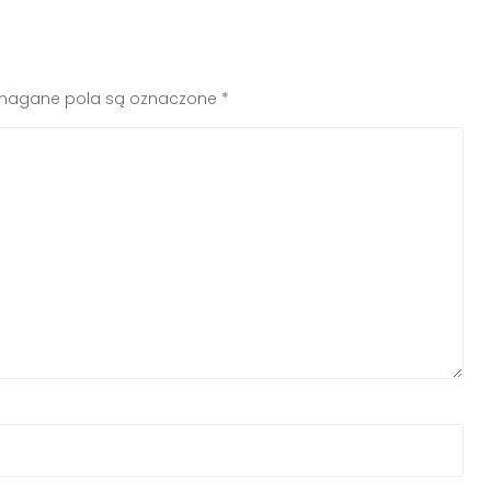
agane pola są oznaczone
*