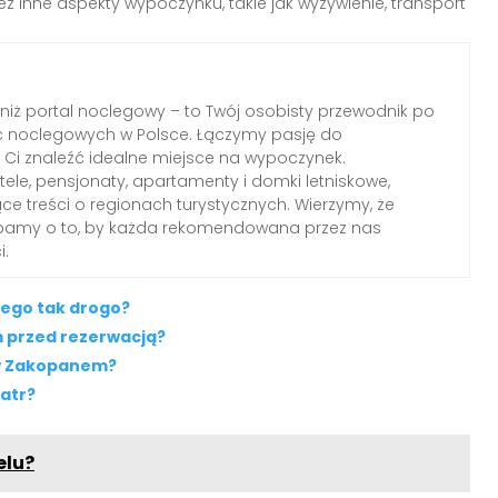
ż inne aspekty wypoczynku, takie jak wyżywienie, transport
 niż portal noclegowy – to Twój osobisty przewodnik po
c noclegowych w Polsce. Łączymy pasję do
Ci znaleźć idealne miejsce na wypoczynek.
le, pensjonaty, apartamenty i domki letniskowe,
ące treści o regionach turystycznych. Wierzymy, że
dbamy o to, by każda rekomendowana przez nas
i.
zego tak drogo?
 przed rezerwacją?
 w Zakopanem?
Tatr?
elu?