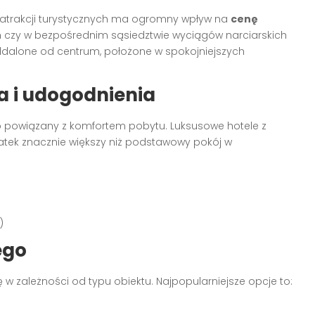
 atrakcji turystycznych ma ogromny wpływ na
cenę
h czy w bezpośrednim sąsiedztwie wyciągów narciarskich
 oddalone od centrum, położone w spokojniejszych
 i udogodnienia
o powiązany z komfortem pobytu. Luksusowe hotele z
tek znacznie większy niż podstawowy pokój w
)
ego
ę w zależności od typu obiektu. Najpopularniejsze opcje to: