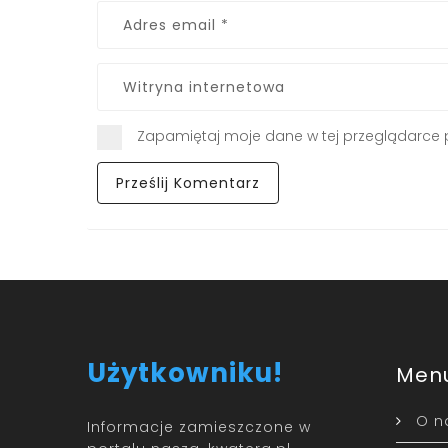
Zapamiętaj moje dane w tej przeglądarce 
Użytkowniku!
Men
O n
Informacje zamieszczone w