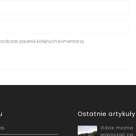
podczas pisania kolejnych komentarzy.
u
Ostatnie artykuły
as
Gdzie można
wypocząć na