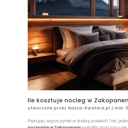
Ile kosztuje nocleg w Zakopane
utworzone przez
Nasza-Kwatera.pl
|
mar 3
Planując wypoczynek w stolicy polskich Tatr, jed
noclegów w Zakopanem
potrafią znacząco się r