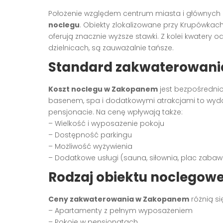
Położenie względem centrum miasta i głównych
noclegu
. Obiekty zlokalizowane przy Krupówkac
oferują znacznie wyższe stawki. Z kolei kwatery
dzielnicach, są zauważalnie tańsze.
Standard zakwaterowania
Koszt noclegu w Zakopanem
jest bezpośredni
basenem, spa i dodatkowymi atrakcjami to wyda
pensjonacie. Na cenę wpływają także:
– Wielkość i wyposażenie pokoju
– Dostępność parkingu
– Możliwość wyżywienia
– Dodatkowe usługi (sauna, siłownia, plac zabaw
Rodzaj obiektu noclegow
Ceny zakwaterowania w Zakopanem
różnią si
– Apartamenty z pełnym wyposażeniem
– Pokoje w pensjonatach