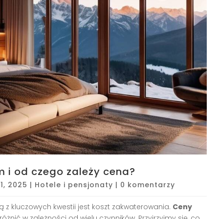
m i od czego zależy cena?
1, 2025
|
Hotele i pensjonaty
|
0 komentarzy
ną z kluczowych kwestii jest koszt zakwaterowania.
Ceny
óżnić w zależności od wielu czynników. Przyjrzyjmy się, co