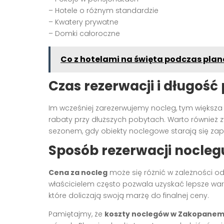
– Hotele o różnym standardzie
– Kwatery prywatne
– Domki całoroczne
Co z hotelami na święta podczas pla
Czas rezerwacji i długość
Im wcześniej zarezerwujemy nocleg, tym większa s
rabaty przy dłuższych pobytach. Warto również z
sezonem, gdy obiekty noclegowe starają się zap
Sposób rezerwacji nocleg
Cena za nocleg
może się różnić w zależności od
właścicielem często pozwala uzyskać lepsze waru
które doliczają swoją marżę do finalnej ceny.
Pamiętajmy, że
koszty noclegów w Zakopane