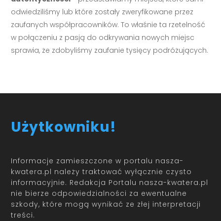
odwiedziliśmy lub które zostały zweryfikowane przez
zaufanych współpracowników. To właśnie ta rzetelność
w połączeniu z pasją do odkrywania nowych miejsc
sprawia, że zdobyliśmy zaufanie tysięcy podróżujących.
Użytkowniku!
Informacje zamieszczone w portalu nasza-
kwatera.pl należy traktować wyłącznie czysto
informacyjnie. Redakcja Portalu nasza-kwatera.pl
nie bierze odpowiedzialności za ewentualne
szkody, które mogą wynikać ze złej interpretacji
treści.