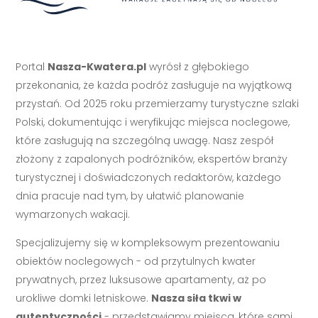
Portal
Nasza-Kwatera.pl
wyrósł z głębokiego
przekonania, że każda podróż zasługuje na wyjątkową
przystań. Od 2025 roku przemierzamy turystyczne szlaki
Polski, dokumentując i weryfikując miejsca noclegowe,
które zasługują na szczególną uwagę. Nasz zespół
złożony z zapalonych podróżników, ekspertów branży
turystycznej i doświadczonych redaktorów, każdego
dnia pracuje nad tym, by ułatwić planowanie
wymarzonych wakacji.
Specjalizujemy się w kompleksowym prezentowaniu
obiektów noclegowych - od przytulnych kwater
prywatnych, przez luksusowe apartamenty, aż po
urokliwe domki letniskowe.
Nasza siła tkwi w
autentyczności
- przedstawiamy miejsca, które sami