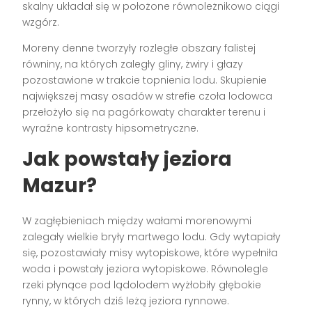
skalny układał się w położone równoleżnikowo ciągi
wzgórz.
Moreny denne tworzyły rozległe obszary falistej
równiny, na których zaległy gliny, żwiry i głazy
pozostawione w trakcie topnienia lodu. Skupienie
największej masy osadów w strefie czoła lodowca
przełożyło się na pagórkowaty charakter terenu i
wyraźne kontrasty hipsometryczne.
Jak powstały jeziora
Mazur?
W zagłębieniach między wałami morenowymi
zalegały wielkie bryły martwego lodu. Gdy wytapiały
się, pozostawiały misy wytopiskowe, które wypełniła
woda i powstały jeziora wytopiskowe. Równolegle
rzeki płynące pod lądolodem wyżłobiły głębokie
rynny, w których dziś leżą jeziora rynnowe.