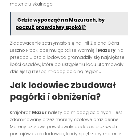
materiału skalnego.
Gdzie wypocząć na Mazurach, by
poczuć prawdziwy spokój?
Zlodowacenie zatrzymało się na linii Zielona Góra
Leszno Płock, obejmując także Warmię i
Mazury
. Na
przedpolu czoła lodowca gromadziły się największe
ilości osadów, które po ustąpieniu lodu uformowały
dzisiejszą rzeźbę młodoglacjalną regionu.
Jak lodowiec zbudował
pagórki i obniżenia?
Krajobraz
Mazur
należy do młodoglacjalnych i jest
zdominowany przez moreny czołowe oraz denne.
Moreny czołowe powstawały podczas dłuższych
postojów czoła lodowca, kiedy spiętrzony materiał