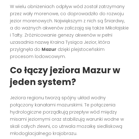
W wielu obniżeniach odpływ wód został zatrzymany
przez wały morenowe, co doprowadziło do rozwoju
jezior morenowych. Największym z nich są Śniardwy,
a do ważnych akwenów zaliczają się także Mikołajskie
i Tałty. Zróżnicowanie genezy akwenów w pełni
uzasadnia nazwę Kraina Tysiąca Jezior, która
przylgnęła do
Mazur
dzięki plejstoceńskim
procesom lodowcowym.
Co łączy jeziora Mazur w
jeden system?
Jeziora regionu tworzą spójny układ wodny
połączony kanałami mazurskimi. Te połączenia
hydrologiczne porządkują przepływ wód między
misami jeziornymi oraz stabilizują warunki wodne w
skali całych zlewni, co utrwala mozaikę siedliskową
młodoglacjalnego krajobrazu.