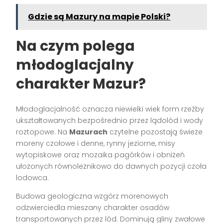
Gdzie są Mazury na mapie Polski?
Na czym polega
młodoglacjalny
charakter Mazur?
Młodoglacjalność oznacza niewielki wiek form rzeźby
ukształtowanych bezpośrednio przez lądolód i wody
roztopowe. Na
Mazurach
czytelne pozostają świeże
moreny czołowe i denne, rynny jeziorne, misy
wytopiskowe oraz mozaika pagórków i obniżeń
ułożonych równoleżnikowo do dawnych pozycji czoła
lodowca.
Budowa geologiczna wzgórz morenowych
odzwierciedla mieszany charakter osadów
transportowanych przez lód. Dominują gliny zwałowe