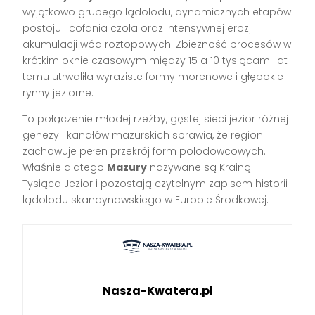
wyjątkowo grubego lądolodu, dynamicznych etapów
postoju i cofania czoła oraz intensywnej erozji i
akumulacji wód roztopowych. Zbieżność procesów w
krótkim oknie czasowym między 15 a 10 tysiącami lat
temu utrwaliła wyraziste formy morenowe i głębokie
rynny jeziorne.
To połączenie młodej rzeźby, gęstej sieci jezior różnej
genezy i kanałów mazurskich sprawia, że region
zachowuje pełen przekrój form polodowcowych.
Właśnie dlatego
Mazury
nazywane są Krainą
Tysiąca Jezior i pozostają czytelnym zapisem historii
lądolodu skandynawskiego w Europie Środkowej.
Nasza-Kwatera.pl