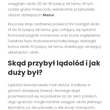
osiągnęło około 20 do 18 tysięcy lat temu. W tym
czasie gruba masa lodu wielokrotnie przykrywała
obszar dzisiejszych
Mazur
.
Kluczowy etap rzeźbienia powierzchni nastąpił około
14 do 15 tysięcy lat temu, gdy cofający się lądolód
formował pagórki morenowe oraz liczne zagłębienia.
Ostatnia faza zlodowacenia bałtyckiego dobiegła
końca około 10 tysięcy lat temu, stabilizując istniejący
układ jezior i dolin.
Skąd przybył lądolód i jak
duży był?
Lądolód skandynawski miał obszar źródłowy w
górach dzisiejszej Szwecji i Norwegii, skąd
przemieszczał się na południe aż do ziem polskich.
Jego grubość mogła lokalnie osiągać około jednego
kilometra, co decydowało o sile erozji i transportu