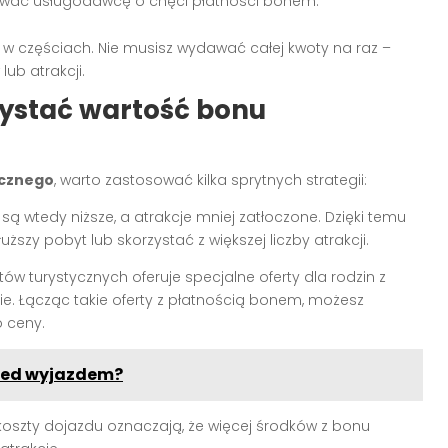
ować usługodawcę o chęci płatności bonem.
 w częściach. Nie musisz wydawać całej kwoty na raz –
ub atrakcji.
ystać wartość bonu
ycznego
, warto zastosować kilka sprytnych strategii:
ą wtedy niższe, a atrakcje mniej zatłoczone. Dzięki temu
zy pobyt lub skorzystać z większej liczby atrakcji.
tów turystycznych oferuje specjalne oferty dla rodzin z
e. Łącząc takie oferty z płatnością bonem, możesz
 ceny.
rzed wyjazdem?
 koszty dojazdu oznaczają, że więcej środków z bonu