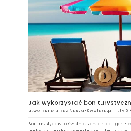
Jak wykorzystać bon turystycz
utworzone przez
Nasza-Kwatera.pl
|
sty 2
Bon turystyczny to świetna szansa na zorganiz
nadwyrężania domowego budżetu. Ten rządowy pr