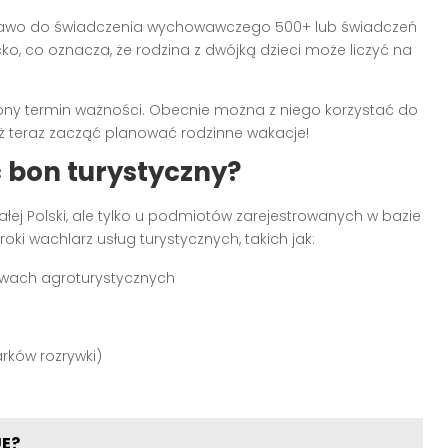
prawo do świadczenia wychowawczego 500+ lub świadczeń
ko, co oznacza, że rodzina z dwójką dzieci może liczyć na
ny termin ważności. Obecnie można z niego korzystać do
uż teraz zacząć planować rodzinne wakacje!
 bon turystyczny?
łej Polski, ale tylko u podmiotów zarejestrowanych w bazie
roki wachlarz usług turystycznych, takich jak:
twach agroturystycznych
rków rozrywki)
UE?