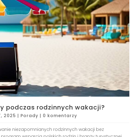
ny podczas rodzinnych wakacji?
7, 2025
|
Porady
|
0 komentarzy
owanie niezapomnianych rodzinnych wakacji bez
ogram wsparcia polskich rodzin i branży turystycznej