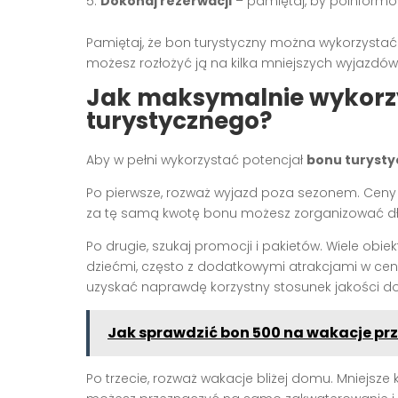
Dokonaj rezerwacji
– pamiętaj, by poinform
Pamiętaj, że bon turystyczny można wykorzystać
możesz rozłożyć ją na kilka mniejszych wyjazdów l
Jak maksymalnie wykorz
turystycznego?
Aby w pełni wykorzystać potencjał
bonu turyst
Po pierwsze, rozważ wyjazd poza sezonem. Ceny s
za tę samą kwotę bonu możesz zorganizować dłużs
Po drugie, szukaj promocji i pakietów. Wiele obiek
dziećmi, często z dodatkowymi atrakcjami w ceni
uzyskać naprawdę korzystny stosunek jakości do
Jak sprawdzić bon 500 na wakacje p
Po trzecie, rozważ wakacje bliżej domu. Mniejsze