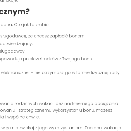
trakcje.
ycznym?
godna. Oto jak to zrobić:
 usługodawcę, że chcesz zapłacić bonem.
potwierdzający.
usługodawcy.
powoduje przelew środków z Twojego bonu.
 elektronicznej – nie otrzymasz go w formie fizycznej karty
zowania rodzinnych wakacji bez nadmiernego obciążania
waniu i strategicznemu wykorzystaniu bonu, możesz
a i wspólne chwile.
więc nie zwlekaj z jego wykorzystaniem. Zaplanuj wakacje