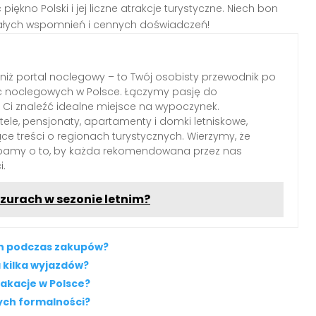
piękno Polski i jej liczne atrakcje turystyczne. Niech bon
iałych wspomnień i cennych doświadczeń!
 niż portal noclegowy – to Twój osobisty przewodnik po
c noclegowych w Polsce. Łączymy pasję do
Ci znaleźć idealne miejsce na wypoczynek.
le, pensjonaty, apartamenty i domki letniskowe,
ące treści o regionach turystycznych. Wierzymy, że
dbamy o to, by każda rekomendowana przez nas
i.
zurach w sezonie letnim?
ch podczas zakupów?
 kilka wyjazdów?
akacje w Polsce?
ych formalności?