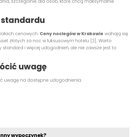
nia, szczególnie dla osób, które chcą maksymalnie
 standardu
ziałach cenowych.
Ceny noclegów w Krakowie
wahają się
kuset złotych za noc w luksusowym hotelu [2]. Warto
standard i więcej udogodnień, ale nie zawsze jest to
rócić uwagę
ić uwagę na dostępne udogodnienia:
zinny wypoczynek?