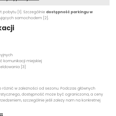
pobytu [1]. Szczególnie
dostępność parkingu w
óżujących samochodem [2].
kacji
cyjnych
ć komunikacji miejskiej
eldowania [3]
różnić w zależności od sezonu. Podczas głównych
urystycznego, dostępność może być ograniczona, a ceny
zedzeniem, szczególnie jeśli zależy nam na konkretnej