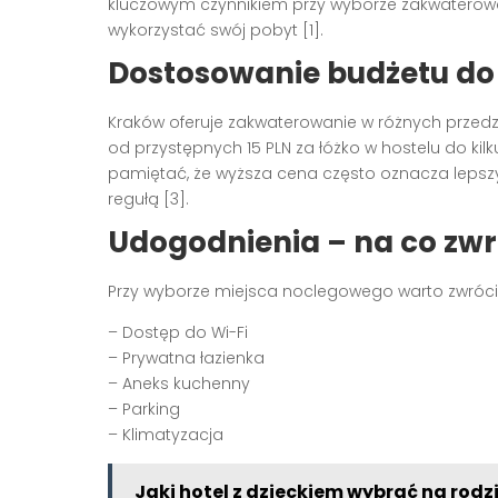
kluczowym czynnikiem przy wyborze zakwaterowa
wykorzystać swój pobyt [1].
Dostosowanie budżetu do
Kraków oferuje zakwaterowanie w różnych przed
od przystępnych 15 PLN za łóżko w hostelu do kil
pamiętać, że wyższa cena często oznacza lepszy 
regułą [3].
Udogodnienia – na co zw
Przy wyborze miejsca noclegowego warto zwróc
– Dostęp do Wi-Fi
– Prywatna łazienka
– Aneks kuchenny
– Parking
– Klimatyzacja
Jaki hotel z dzieckiem wybrać na rod