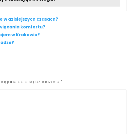
e w dzisiejszych czasach?
święcania komfortu?
ajem w Krakowie?
radze?
agane pola są oznaczone
*