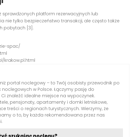
i
 z sprawdzonych platform rezerwacyjnych lub
 nie tylko bezpieczeństwo transakcji, ale często także
ch pobytach [3].
zie-spac/
html
l/krakow.pl.html
 niż portal noclegowy – to Twój osobisty przewodnik po
c noclegowych w Polsce. Łączymy pasję do
Ci znaleźć idealne miejsce na wypoczynek.
le, pensjonaty, apartamenty i domki letniskowe,
ące treści o regionach turystycznych. Wierzymy, że
dbamy o to, by każda rekomendowana przez nas
i.
żyć szukając noclegu?