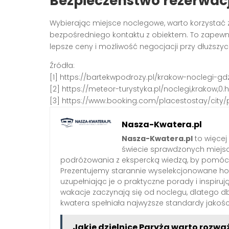
Bezpieczeństwo rezerwacj
Wybierając miejsce noclegowe, warto korzystać
bezpośredniego kontaktu z obiektem. To zapewnia
lepsze ceny i możliwość negocjacji przy dłuższy
Źródła:
[1] https://bartekwpodrozy.pl/krakow-noclegi-gd
[2] https://meteor-turystyka.pl/noclegi,krakow,0.
[3] https://www.booking.com/placestostay/city/p
Nasza-Kwatera.pl
Nasza-Kwatera.pl
to więcej
świecie sprawdzonych miejs
podróżowania z ekspercką wiedzą, by pomóc 
Prezentujemy starannie wyselekcjonowane hote
uzupełniając je o praktyczne porady i inspiruj
wakacje zaczynają się od noclegu, dlatego 
kwatera spełniała najwyższe standardy jakośc
Jakie dzielnice Paryża warto rozwa