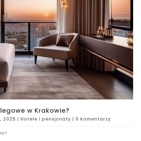
clegowe w Krakowie?
, 2025
|
Hotele i pensjonaty
|
0 komentarzy
ie?