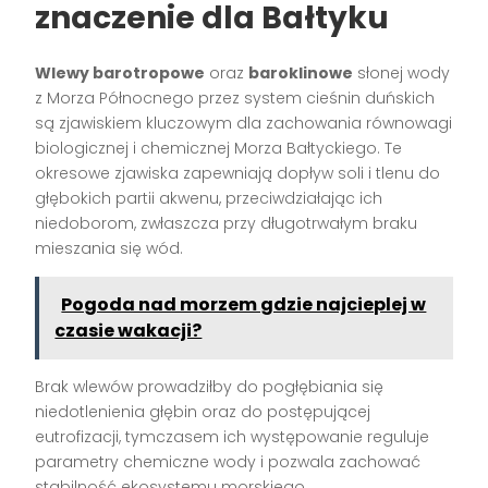
znaczenie dla Bałtyku
Wlewy barotropowe
oraz
baroklinowe
słonej wody
z Morza Północnego przez system cieśnin duńskich
są zjawiskiem kluczowym dla zachowania równowagi
biologicznej i chemicznej Morza Bałtyckiego. Te
okresowe zjawiska zapewniają dopływ soli i tlenu do
głębokich partii akwenu, przeciwdziałając ich
niedoborom, zwłaszcza przy długotrwałym braku
mieszania się wód.
Pogoda nad morzem gdzie najcieplej w
czasie wakacji?
Brak wlewów prowadziłby do pogłębiania się
niedotlenienia głębin oraz do postępującej
eutrofizacji, tymczasem ich występowanie reguluje
parametry chemiczne wody i pozwala zachować
stabilność ekosystemu morskiego.