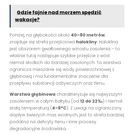
Gdzie fajnie nad morzem spędzić
wakacje?
Poniżej, na głębokości około
40–80 metrów
,
znajduje się strefa przejściowa
halokliny
. Haloklina
jest obszarem gwałtownego wzrostu zasolenia – to
właśnie tutaj następuje szybkie przejście z wód
niemal słodkich do bardziej zasolonych. Ta warstwa
ogranicza mieszanie się wody powierzchniowej z
głębinową i ma fundamentalne znaczenie dla
przepływu substancji odżywczych oraz tlenu.
Warstwa głębinowa
charakteryzuje się najwyższym
zasoleniem w całym Bałtyku (od
12 do 22‰
) i niemal
stałą temperaturą (
4–6°C
). Z uwagi na ograniczony
dopływ świeżych mas wodnych, jest to strefa bardziej
podatna na deficyty tlenu i inne procesy
degradacyjne środowiska.