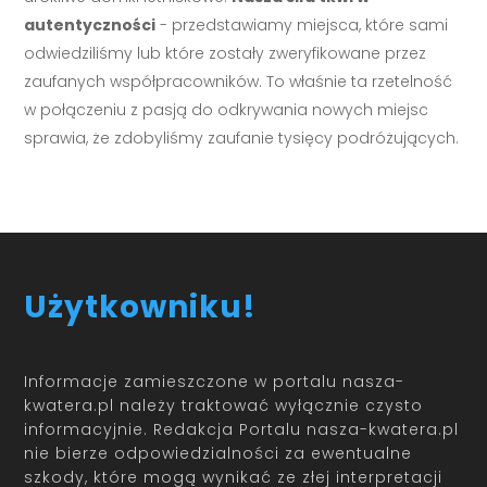
autentyczności
- przedstawiamy miejsca, które sami
odwiedziliśmy lub które zostały zweryfikowane przez
zaufanych współpracowników. To właśnie ta rzetelność
w połączeniu z pasją do odkrywania nowych miejsc
sprawia, że zdobyliśmy zaufanie tysięcy podróżujących.
Użytkowniku!
Informacje zamieszczone w portalu nasza-
kwatera.pl należy traktować wyłącznie czysto
informacyjnie. Redakcja Portalu nasza-kwatera.pl
nie bierze odpowiedzialności za ewentualne
szkody, które mogą wynikać ze złej interpretacji