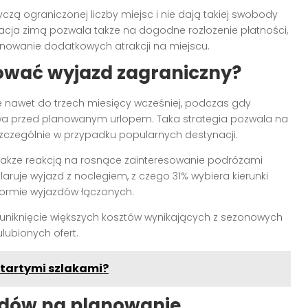
yczą ograniczonej liczby miejsc i nie dają takiej swobody
cja zimą pozwala także na dogodne rozłożenie płatności,
owanie dodatkowych atrakcji na miejscu.
ować wyjazd zagraniczny?
 nawet do trzech miesięcy wcześniej, podczas gdy
wa przed planowanym urlopem. Taka strategia pozwala na
 szczególnie w przypadku popularnych destynacji.
akże reakcją na rosnące zainteresowanie podróżami
aruje wyjazd z noclegiem, z czego 31% wybiera kierunki
 formie wyjazdów łączonych.
że uniknięcie większych kosztów wynikających z sezonowych
ubionych ofert.
utartymi szlakami?
ndów na planowanie