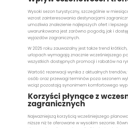
Wysoki sezon turystyczny, szczególnie w miesią
wzrost zainteresowania destynacjami zagranicz
umożliwia znalezienie najlepszych ofert i lepsz
uwarunkowana jest zarówno pogodą, jak i dostępn
wyjazdów zagranicznych.
W 2025 roku zauważalny jest także trend krótkic
urlopach wymagają znacznie wcześniejszego pod
wszystkich dostępnych promocji i rabatów na ry
Wartość rezerwacji wynika z aktualnych trendów,
osób oraz przewagi terminów poza sezonem wyb
wciąż pozostają synonimem komfortowego wypo
Korzyści płynące z wczesn
zagranicznych
Najważniejszą korzyścią wcześniejszego planowan
niższe niż te oferowane w wysokim sezonie. Rów