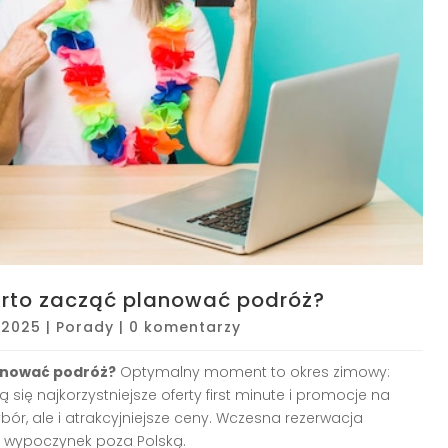
arto zacząć planować podróż?
, 2025
|
Porady
|
0 komentarzy
lanować podróż?
Optymalny moment to okres zimowy:
ą się najkorzystniejsze oferty first minute i promocje na
bór, ale i atrakcyjniejsze ceny. Wczesna rezerwacja
e wypoczynek poza Polską.