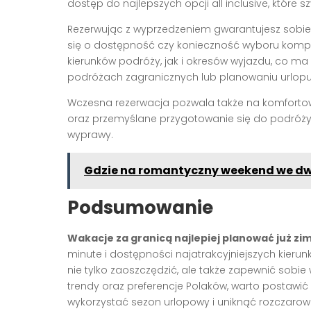
dostęp do najlepszych opcji all inclusive, które 
Rezerwując z wyprzedzeniem gwarantujesz sobie n
się o dostępność czy konieczność wyboru komp
kierunków podróży, jak i okresów wyjazdu, co m
podróżach zagranicznych lub planowaniu urlopu 
Wczesna rezerwacja pozwala także na komfortow
oraz przemyślane przygotowanie się do podróż
wyprawy.
Gdzie na romantyczny weekend we dw
Podsumowanie
Wakacje za granicą najlepiej planować już zi
minute i dostępności najatrakcyjniejszych kier
nie tylko zaoszczędzić, ale także zapewnić sobie 
trendy oraz preferencje Polaków, warto postaw
wykorzystać sezon urlopowy i uniknąć rozczaro