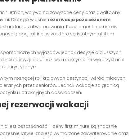
cach letnich, wpływa na zawyżone ceny oraz gwałtowny
nymi. Dlatego właśnie
rezerwacja poza sezonem
ego standardu zakwaterowania. Popularność kierunków
ością opcji all inclusive, które są istotnym atutem
h, spontanicznych wyjazdów, jednak decyzje o dłuższych
jęcia decyzji, co umożliwia maksymalne wykorzystanie
nku turystycznym.
 w tym rosnącej roli krajowych destynacji wśród młodych
ieranych przez seniorów. Jednak wakacje za granicą
czynku i atrakcyjnych doświadczeń.
ej rezerwacji wakacji
ia jest oszczędność – ceny first minute są znacznie
nocześnie łatwiej znaleźć wymarzone zakwaterowanie oraz