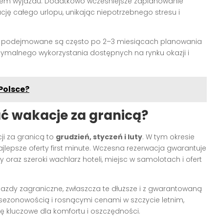
minem wyjazdu. Dodatkowo wcześniejsze zaplanowanie
ję całego urlopu, unikając niepotrzebnego stresu i
h podejmowane są często po 2–3 miesiącach planowania
symalnego wykorzystania dostępnych na rynku okazji i
Polsce?
ać wakacje za granicą?
ji za granicą to
grudzień, styczeń i luty
. W tym okresie
ajlepsze oferty first minute. Wczesna rezerwacja gwarantuje
oraz szeroki wachlarz hoteli, miejsc w samolotach i ofert
jazdy zagraniczne, zwłaszcza te dłuższe i z gwarantowaną
 sezonowością i rosnącymi cenami w szczycie letnim,
się kluczowe dla komfortu i oszczędności.