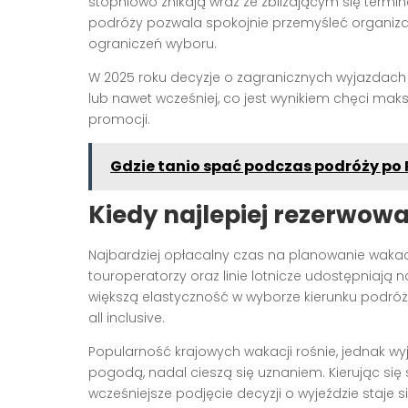
stopniowo znikają wraz ze zbliżającym się ter
podróży pozwala spokojnie przemyśleć organizac
ograniczeń wyboru.
W 2025 roku decyzje o zagranicznych wyjazdac
lub nawet wcześniej, co jest wynikiem chęci mak
promocji.
Gdzie tanio spać podczas podróży po 
Kiedy najlepiej rezerwow
Najbardziej opłacalny czas na planowanie wakac
touroperatorzy oraz linie lotnicze udostępniają n
większą elastyczność w wyborze kierunku podróży 
all inclusive.
Popularność krajowych wakacji rośnie, jednak wy
pogodą, nadal cieszą się uznaniem. Kierując się
wcześniejsze podjęcie decyzji o wyjeździe staje 