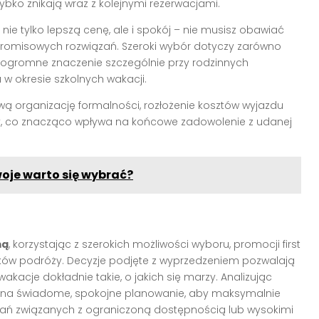
szybko znikają wraz z kolejnymi rezerwacjami.
ie tylko lepszą cenę, ale i spokój – nie musisz obawiać
romisowych rozwiązań. Szeroki wybór dotyczy zarówno
a ogromne znaczenie szczególnie przy rodzinnych
w okresie szkolnych wakacji.
ą organizację formalności, rozłożenie kosztów wyjazdu
y, co znacząco wpływa na końcowe zadowolenie z udanej
oje warto się wybrać?
mą
, korzystając z szerokich możliwości wyboru, promocji first
unków podróży. Decyzje podjęte z wyprzedzeniem pozwalają
wakacje dokładnie takie, o jakich się marzy. Analizując
ić na świadome, spokojne planowanie, aby maksymalnie
wań związanych z ograniczoną dostępnością lub wysokimi