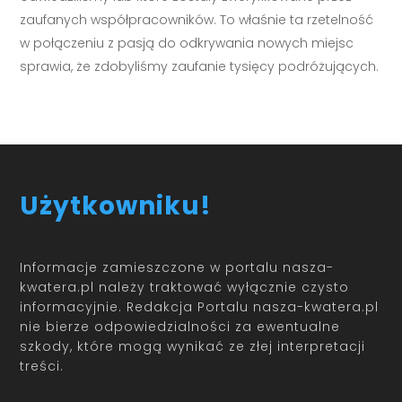
zaufanych współpracowników. To właśnie ta rzetelność
w połączeniu z pasją do odkrywania nowych miejsc
sprawia, że zdobyliśmy zaufanie tysięcy podróżujących.
Użytkowniku!
Informacje zamieszczone w portalu nasza-
kwatera.pl należy traktować wyłącznie czysto
informacyjnie. Redakcja Portalu nasza-kwatera.pl
nie bierze odpowiedzialności za ewentualne
szkody, które mogą wynikać ze złej interpretacji
treści.