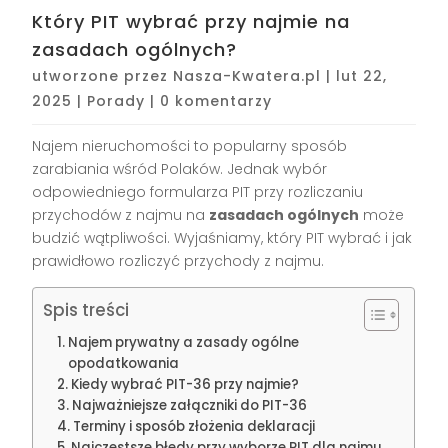
Który PIT wybrać przy najmie na
zasadach ogólnych?
utworzone przez
Nasza-Kwatera.pl
|
lut 22,
2025
|
Porady
|
0 komentarzy
Najem nieruchomości to popularny sposób
zarabiania wśród Polaków. Jednak wybór
odpowiedniego formularza PIT przy rozliczaniu
przychodów z najmu na
zasadach ogólnych
może
budzić wątpliwości. Wyjaśniamy, który PIT wybrać i jak
prawidłowo rozliczyć przychody z najmu.
Spis treści
Najem prywatny a zasady ogólne
opodatkowania
Kiedy wybrać PIT-36 przy najmie?
Najważniejsze załączniki do PIT-36
Terminy i sposób złożenia deklaracji
Najczęstsze błędy przy wyborze PIT dla najmu