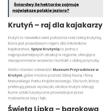
Śniardwy ile hektarów zajmuje
największe polskie jezioro?
Krutyń – raj dla kajakarzy
Krutyń to niewielka wieś położona nad rzeką Krutynią,
która jest prawdziwym rajem dla miłośników
kajakarstwa.
Spływ Krutynią
to jedna z
najpopularniejszych atrakcji w regionie, oferująca
niezapomniane wrażenia i kontakt z dziką przyrodą.
Warto również odwiedzić
Muzeum Przyrodnicze w
Krutyni
, gdzie można poznać bliżej faunę i florę
Mazurskiego Parku Krajobrazowego. Dla tych, którzy
preferują piesze wycieczki, okolice Krutyni oferują
liczne szlaki turystyczne prowadzące przez
malownicze lasy i łąki.
Święta Lipka – barokowa