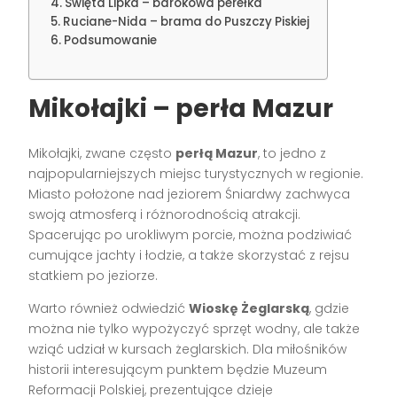
Święta Lipka – barokowa perełka
Ruciane-Nida – brama do Puszczy Piskiej
Podsumowanie
Mikołajki – perła Mazur
Mikołajki, zwane często
perłą Mazur
, to jedno z
najpopularniejszych miejsc turystycznych w regionie.
Miasto położone nad jeziorem Śniardwy zachwyca
swoją atmosferą i różnorodnością atrakcji.
Spacerując po urokliwym porcie, można podziwiać
cumujące jachty i łodzie, a także skorzystać z rejsu
statkiem po jeziorze.
Warto również odwiedzić
Wioskę Żeglarską
, gdzie
można nie tylko wypożyczyć sprzęt wodny, ale także
wziąć udział w kursach żeglarskich. Dla miłośników
historii interesującym punktem będzie Muzeum
Reformacji Polskiej, prezentujące dzieje