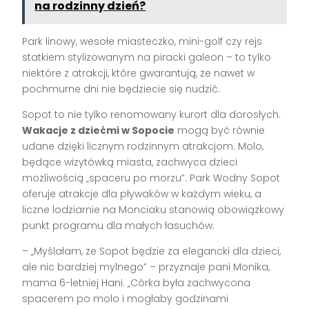
na rodzinny dzień?
Park linowy, wesołe miasteczko, mini-golf czy rejs
statkiem stylizowanym na piracki galeon – to tylko
niektóre z atrakcji, które gwarantują, że nawet w
pochmurne dni nie będziecie się nudzić.
Sopot to nie tylko renomowany kurort dla dorosłych.
Wakacje z dziećmi w Sopocie
mogą być równie
udane dzięki licznym rodzinnym atrakcjom. Molo,
będące wizytówką miasta, zachwyca dzieci
możliwością „spaceru po morzu”. Park Wodny Sopot
oferuje atrakcje dla pływaków w każdym wieku, a
liczne lodziarnie na Monciaku stanowią obowiązkowy
punkt programu dla małych łasuchów.
– „Myślałam, że Sopot będzie za elegancki dla dzieci,
ale nic bardziej mylnego” – przyznaje pani Monika,
mama 6-letniej Hani. „Córka była zachwycona
spacerem po molo i mogłaby godzinami