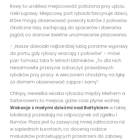
Rowy to urokliwa miejscowość położona przy ujściu
rzeki Łupawy. Miejscowy port rybacki fascynuje dzieci,
które mogą obserwować powroty kutrów z połowów.
Okoliczne lasy zachęcają do spacerów i zbierania
jagód, co stanowi świetne urozmaicenie plażowania.
– „Nasze dzieciaki najbardziej lubią poranne wyprawy
do portu, gdy rybacy wracają z połowów” – mówi
pan Tomasz, tata 5-letnich bliźniaków. „To dla nich
niesamowite przeżycie zobaczyć prawdziwych
rybaków przy pracy. A wieczorem chodzimy na łąkę
za domem obserwować zające i sarny”.
Chłopy, niewielka wioska rybacka między Mielnem a
Sarbinowem, to miejsce, gdzie czas płynie wolniej.
Wakacje z małymi dziećmi nad Bałtykiem
w takiej
lokalizacji pozwalają na odpoczynek od zgiełku i
tłumów. Plaża jest tu zazwyczaj mniej zatłoczona niż
w sąsiednich kurortach, co docenią rodzice
maluszków potrzebujących przestrzeni do zabawy.