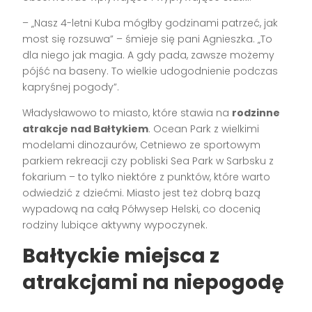
– „Nasz 4-letni Kuba mógłby godzinami patrzeć, jak
most się rozsuwa” – śmieje się pani Agnieszka. „To
dla niego jak magia. A gdy pada, zawsze możemy
pójść na baseny. To wielkie udogodnienie podczas
kapryśnej pogody”.
Władysławowo to miasto, które stawia na
rodzinne
atrakcje nad Bałtykiem
. Ocean Park z wielkimi
modelami dinozaurów, Cetniewo ze sportowym
parkiem rekreacji czy pobliski Sea Park w Sarbsku z
fokarium – to tylko niektóre z punktów, które warto
odwiedzić z dziećmi. Miasto jest też dobrą bazą
wypadową na całą Półwysep Helski, co docenią
rodziny lubiące aktywny wypoczynek.
Bałtyckie miejsca z
atrakcjami na niepogodę