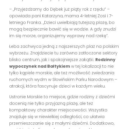
– „Przyjeżdżamy do Dębek już piąty rok z rzędu” –
opowiada pani Katarzyna, mama 4-letniej Zosi i 7-
letniego Franka. „Dzieci uwielbiają tutejszą plażę, bo
mogą bezpiecznie bawić się w wodzie. A gdy znudzi
im się morze, organizujemy wyprawy nad rzekę”.
Łeba zachwyca jedną z najszerszych plaż na polskim
wybrzeżu. Znajdziecie tu zarówno zatłoczone sektory
blisko centrum, jak i spokojniejsze zakątki.
Rodzinny
wypoczynek nad Bałtykiem
w tej lokalizacji to nie
tylko kąpiele morskie, ale też możliwość zwiedzania
ruchomych wydm w Słowińskim Parku Narodowym –
atrakcji, która fascynuje dzieci w każdym wieku.
Ustronie Morskie to miejsce, gdzie rodziny z dziećmi
docenią nie tylko przyjazną plażę, ale też
kompaktowy charakter miejscowości. Wszystko
znajduje się w niewielkiej odległości, co ułatwia
przemieszczanie się z małymi dziećmi. Dodatkowo,