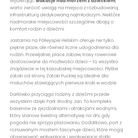
Wybierając
wakacje nad morzem z dzieckiem
,
warto zwrócić uwagę na miejsca z rozbudowaną
infrastrukturą dedykowaną najmłodszym. Niektóre
nadmorskie miejscowości szczególnie dbają o
komfort rodzin z dziećmi.
Jastarnia na Półwyspie Helskim oferuje nie tylko
piękne plaże, ale również liczne udogodnienia dla
rodzin. Przewijalnie, place zabaw, trasy rowerowe
dostosowane do możliwości dzieci – to wszystko
znajdziecie w tej kaszubskiej miejscowości. Płytkie
zatoki od strony Zatoki Puckiej są idealne dla
maluchów stawiających pierwsze kroki w wodzie.
Darłówko przyciąga rodziny z dziećmi przede
wszystkim dzięki Park Wodny Jan. To kompleks
basenów ze zjeżdżalniami i atrakcjami wodnymi,
który stanowi świetną alternatywę na dni, gdy
pogoda nie sprzyja plażowaniu. Dodatkowo, port z
rozsuwanym mostem fascynuje dzieci, które mogą
obserwować wpływające i wypływające statki.