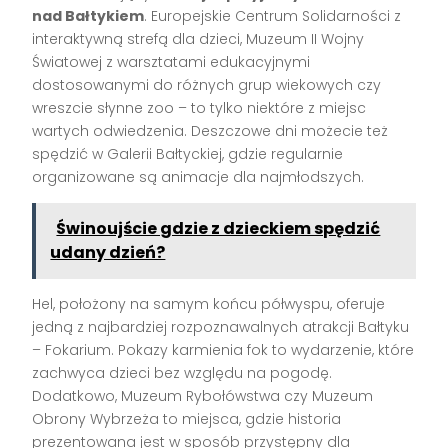
nad Bałtykiem
. Europejskie Centrum Solidarności z
interaktywną strefą dla dzieci, Muzeum II Wojny
Światowej z warsztatami edukacyjnymi
dostosowanymi do różnych grup wiekowych czy
wreszcie słynne zoo – to tylko niektóre z miejsc
wartych odwiedzenia. Deszczowe dni możecie też
spędzić w Galerii Bałtyckiej, gdzie regularnie
organizowane są animacje dla najmłodszych.
Świnoujście gdzie z dzieckiem spędzić
udany dzień?
Hel, położony na samym końcu półwyspu, oferuje
jedną z najbardziej rozpoznawalnych atrakcji Bałtyku
– Fokarium. Pokazy karmienia fok to wydarzenie, które
zachwyca dzieci bez względu na pogodę.
Dodatkowo, Muzeum Rybołówstwa czy Muzeum
Obrony Wybrzeża to miejsca, gdzie historia
prezentowana jest w sposób przystępny dla