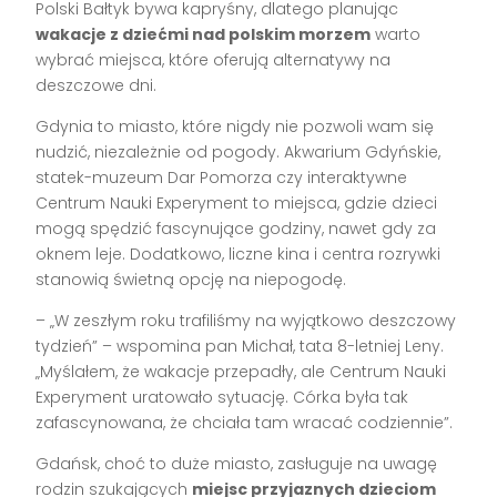
Polski Bałtyk bywa kapryśny, dlatego planując
wakacje z dziećmi nad polskim morzem
warto
wybrać miejsca, które oferują alternatywy na
deszczowe dni.
Gdynia to miasto, które nigdy nie pozwoli wam się
nudzić, niezależnie od pogody. Akwarium Gdyńskie,
statek-muzeum Dar Pomorza czy interaktywne
Centrum Nauki Experyment to miejsca, gdzie dzieci
mogą spędzić fascynujące godziny, nawet gdy za
oknem leje. Dodatkowo, liczne kina i centra rozrywki
stanowią świetną opcję na niepogodę.
– „W zeszłym roku trafiliśmy na wyjątkowo deszczowy
tydzień” – wspomina pan Michał, tata 8-letniej Leny.
„Myślałem, że wakacje przepadły, ale Centrum Nauki
Experyment uratowało sytuację. Córka była tak
zafascynowana, że chciała tam wracać codziennie”.
Gdańsk, choć to duże miasto, zasługuje na uwagę
rodzin szukających
miejsc przyjaznych dzieciom