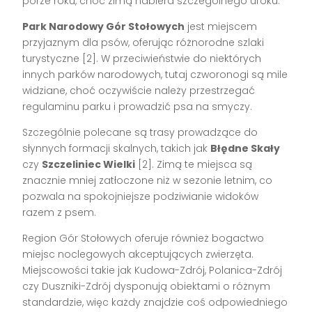
porze roku, choć zimą nabiera szczególnego uroku.
Park Narodowy Gór Stołowych
jest miejscem
przyjaznym dla psów, oferując różnorodne szlaki
turystyczne [2]. W przeciwieństwie do niektórych
innych parków narodowych, tutaj czworonogi są mile
widziane, choć oczywiście należy przestrzegać
regulaminu parku i prowadzić psa na smyczy.
Szczególnie polecane są trasy prowadzące do
słynnych formacji skalnych, takich jak
Błędne Skały
czy
Szczeliniec Wielki
[2]. Zimą te miejsca są
znacznie mniej zatłoczone niż w sezonie letnim, co
pozwala na spokojniejsze podziwianie widoków
razem z psem.
Region Gór Stołowych oferuje również bogactwo
miejsc noclegowych akceptujących zwierzęta.
Miejscowości takie jak Kudowa-Zdrój, Polanica-Zdrój
czy Duszniki-Zdrój dysponują obiektami o różnym
standardzie, więc każdy znajdzie coś odpowiedniego