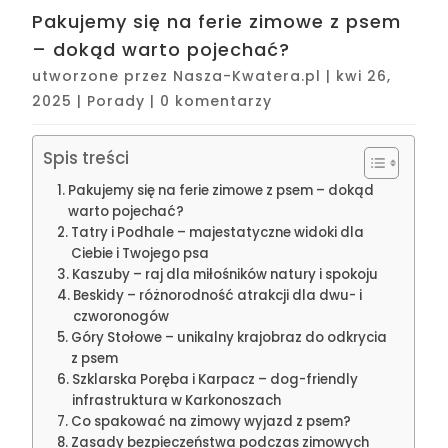
Pakujemy się na ferie zimowe z psem
– dokąd warto pojechać?
utworzone przez
Nasza-Kwatera.pl
|
kwi 26,
2025
|
Porady
|
0 komentarzy
Spis treści
Pakujemy się na ferie zimowe z psem – dokąd
warto pojechać?
Tatry i Podhale – majestatyczne widoki dla
Ciebie i Twojego psa
Kaszuby – raj dla miłośników natury i spokoju
Beskidy – różnorodność atrakcji dla dwu- i
czworonogów
Góry Stołowe – unikalny krajobraz do odkrycia
z psem
Szklarska Poręba i Karpacz – dog-friendly
infrastruktura w Karkonoszach
Co spakować na zimowy wyjazd z psem?
Zasady bezpieczeństwa podczas zimowych