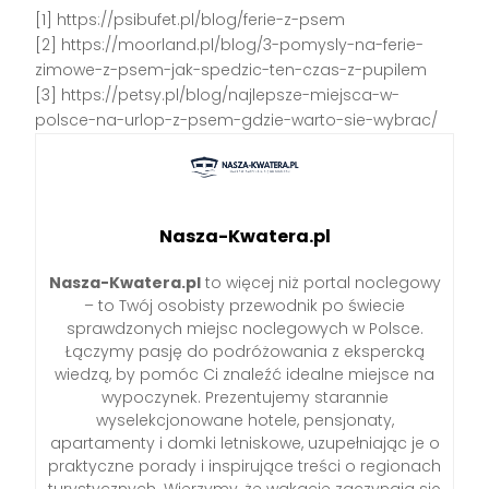
[1] https://psibufet.pl/blog/ferie-z-psem
[2] https://moorland.pl/blog/3-pomysly-na-ferie-
zimowe-z-psem-jak-spedzic-ten-czas-z-pupilem
[3] https://petsy.pl/blog/najlepsze-miejsca-w-
polsce-na-urlop-z-psem-gdzie-warto-sie-wybrac/
Nasza-Kwatera.pl
Nasza-Kwatera.pl
to więcej niż portal noclegowy
– to Twój osobisty przewodnik po świecie
sprawdzonych miejsc noclegowych w Polsce.
Łączymy pasję do podróżowania z ekspercką
wiedzą, by pomóc Ci znaleźć idealne miejsce na
wypoczynek. Prezentujemy starannie
wyselekcjonowane hotele, pensjonaty,
apartamenty i domki letniskowe, uzupełniając je o
praktyczne porady i inspirujące treści o regionach
turystycznych. Wierzymy, że wakacje zaczynają się