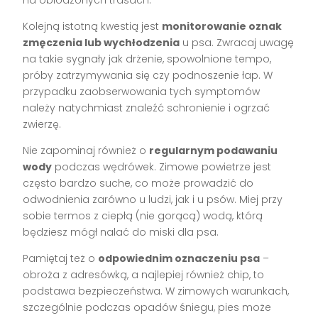
na oblodzonych trasach.
Kolejną istotną kwestią jest
monitorowanie oznak
zmęczenia lub wychłodzenia
u psa. Zwracaj uwagę
na takie sygnały jak drżenie, spowolnione tempo,
próby zatrzymywania się czy podnoszenie łap. W
przypadku zaobserwowania tych symptomów
należy natychmiast znaleźć schronienie i ogrzać
zwierzę.
Nie zapominaj również o
regularnym podawaniu
wody
podczas wędrówek. Zimowe powietrze jest
często bardzo suche, co może prowadzić do
odwodnienia zarówno u ludzi, jak i u psów. Miej przy
sobie termos z ciepłą (nie gorącą) wodą, którą
będziesz mógł nalać do miski dla psa.
Pamiętaj też o
odpowiednim oznaczeniu psa
–
obroża z adresówką, a najlepiej również chip, to
podstawa bezpieczeństwa. W zimowych warunkach,
szczególnie podczas opadów śniegu, pies może