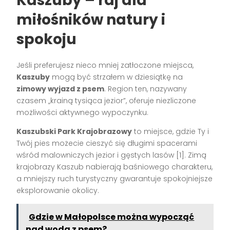
Kaszuby – raj dla
miłośników natury i
spokoju
Jeśli preferujesz nieco mniej zatłoczone miejsca,
Kaszuby
mogą być strzałem w dziesiątkę na
zimowy wyjazd z psem
. Region ten, nazywany
czasem „krainą tysiąca jezior”, oferuje niezliczone
możliwości aktywnego wypoczynku.
Kaszubski Park Krajobrazowy
to miejsce, gdzie Ty i
Twój pies możecie cieszyć się długimi spacerami
wśród malowniczych jezior i gęstych lasów [1]. Zimą
krajobrazy Kaszub nabierają baśniowego charakteru,
a mniejszy ruch turystyczny gwarantuje spokojniejsze
eksplorowanie okolicy.
Gdzie w Małopolsce można wypocząć
nad wodą z psem?