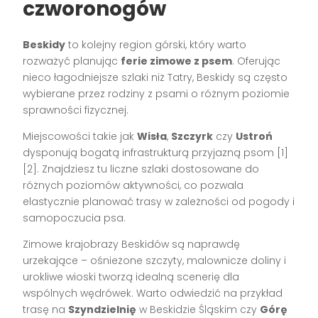
czworonogów
Beskidy
to kolejny region górski, który warto
rozważyć planując
ferie zimowe z psem
. Oferując
nieco łagodniejsze szlaki niż Tatry, Beskidy są często
wybierane przez rodziny z psami o różnym poziomie
sprawności fizycznej.
Miejscowości takie jak
Wisła
,
Szczyrk
czy
Ustroń
dysponują bogatą infrastrukturą przyjazną psom [1]
[2]. Znajdziesz tu liczne szlaki dostosowane do
różnych poziomów aktywności, co pozwala
elastycznie planować trasy w zależności od pogody i
samopoczucia psa.
Zimowe krajobrazy Beskidów są naprawdę
urzekające – ośnieżone szczyty, malownicze doliny i
urokliwe wioski tworzą idealną scenerię dla
wspólnych wędrówek. Warto odwiedzić na przykład
trasę na
Szyndzielnię
w Beskidzie Śląskim czy
Górę