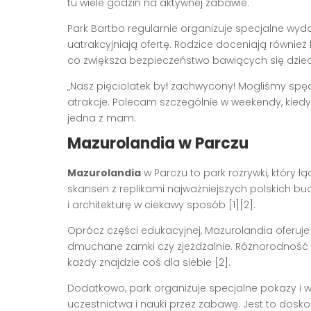
tu wiele godzin na aktywnej zabawie.
Park Bartbo regularnie organizuje specjalne wyd
uatrakcyjniają ofertę. Rodzice doceniają również 
co zwiększa bezpieczeństwo bawiących się dzieci
„Nasz pięciolatek był zachwycony! Mogliśmy spęd
atrakcje. Polecam szczególnie w weekendy, ki
jedna z mam.
Mazurolandia w Parczu
Mazurolandia
w Parczu to park rozrywki, który ł
skansen z replikami najważniejszych polskich bu
i architekturę w ciekawy sposób [1][2].
Oprócz części edukacyjnej, Mazurolandia oferuje 
dmuchane zamki czy zjeżdżalnie. Różnorodność o
każdy znajdzie coś dla siebie [2].
Dodatkowo, park organizuje specjalne pokazy i w
uczestnictwa i nauki przez zabawę. Jest to dosko