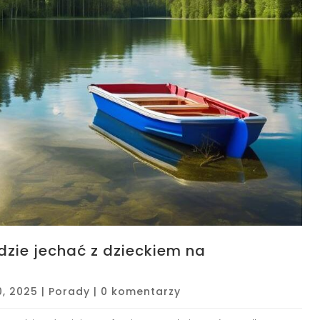
zie jechać z dzieckiem na
0, 2025
|
Porady
|
0 komentarzy