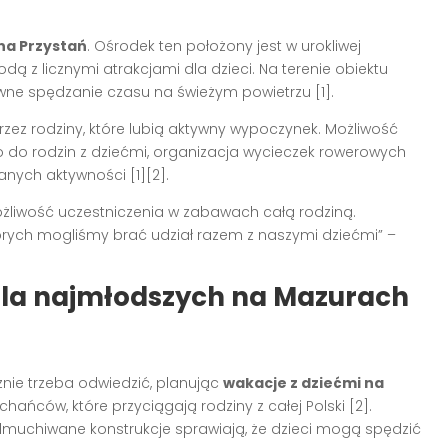
na Przystań
. Ośrodek ten położony jest w urokliwej
dą z licznymi atrakcjami dla dzieci. Na terenie obiektu
ywne spędzanie czasu na świeżym powietrzu [1].
rzez rodziny, które lubią aktywny wypoczynek. Możliwość
o rodzin z dziećmi, organizacja wycieczek rowerowych
anych aktywności [1][2].
możliwość uczestniczenia w zabawach całą rodziną.
tórych mogliśmy brać udział razem z naszymi dziećmi” –
e dla najmłodszych na Mazurach
znie trzeba odwiedzić, planując
wakacje z dziećmi na
uchańców, które przyciągają rodziny z całej Polski [2].
dmuchiwane konstrukcje sprawiają, że dzieci mogą spędzić