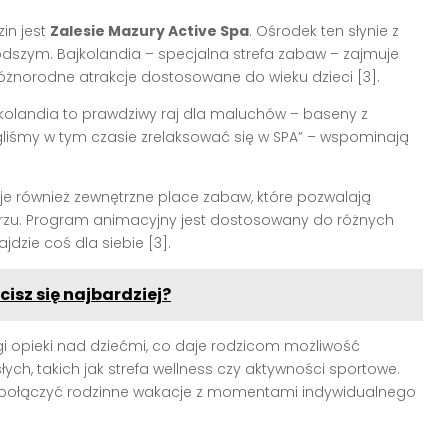
in jest
Zalesie Mazury Active Spa
. Ośrodek ten słynie z
dszym. Bajkolandia – specjalna strefa zabaw – zajmuje
óżnorodne atrakcje dostosowane do wieku dzieci [3].
jkolandia to prawdziwy raj dla maluchów – baseny z
gliśmy w tym czasie zrelaksować się w SPA” – wspominają
je również zewnętrzne place zabaw, które pozwalają
rzu. Program animacyjny jest dostosowany do różnych
dzie coś dla siebie [3].
isz się najbardziej?
ugi opieki nad dziećmi, co daje rodzicom możliwość
ych, takich jak strefa wellness czy aktywności sportowe.
hcą połączyć rodzinne wakacje z momentami indywidualnego