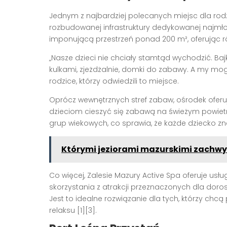
Jednym z najbardziej polecanych miejsc dla rodz
rozbudowanej infrastruktury dedykowanej najmło
imponującą przestrzeń ponad 200 m², oferując r
„Nasze dzieci nie chciały stamtąd wychodzić. Ba
kulkami, zjeżdżalnie, domki do zabawy. A my mo
rodzice, którzy odwiedzili to miejsce.
Oprócz wewnętrznych stref zabaw, ośrodek oferu
dzieciom cieszyć się zabawą na świeżym powiet
grup wiekowych, co sprawia, że każde dziecko znaj
Którymi jeziorami mazurskimi zachwyc
Co więcej, Zalesie Mazury Active Spa oferuje usł
skorzystania z atrakcji przeznaczonych dla dorosł
Jest to idealne rozwiązanie dla tych, którzy c
relaksu [1][3].