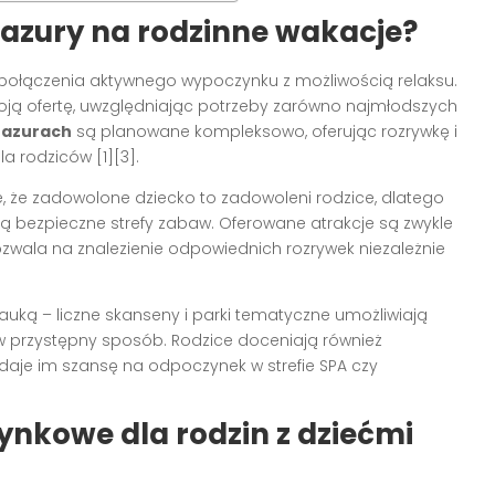
azury na rodzinne wakacje?
h połączenia aktywnego wypoczynku z możliwością relaksu.
ją ofertę, uwzględniając potrzeby zarówno najmłodszych
Mazurach
są planowane kompleksowo, oferując rozrywkę i
a rodziców [1][3].
, że zadowolone dziecko to zadowoleni rodzice, dlatego
ą bezpieczne strefy zabaw. Oferowane atrakcje są zwykle
wala na znalezienie odpowiednich rozrywek niezależnie
ką – liczne skanseny i parki tematyczne umożliwiają
 w przystępny sposób. Rodzice doceniają również
 daje im szansę na odpoczynek w strefie SPA czy
ynkowe dla rodzin z dziećmi