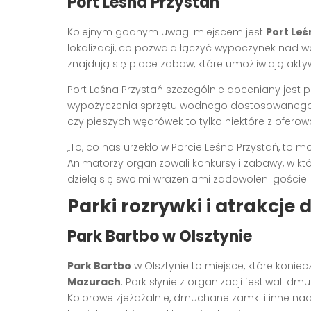
Port Leśna Przystań
Kolejnym godnym uwagi miejscem jest
Port Leś
lokalizacji, co pozwala łączyć wypoczynek nad wo
znajdują się place zabaw, które umożliwiają akt
Port Leśna Przystań szczególnie doceniany jest p
wypożyczenia sprzętu wodnego dostosowanego d
czy pieszych wędrówek to tylko niektóre z oferow
„To, co nas urzekło w Porcie Leśna Przystań, to 
Animatorzy organizowali konkursy i zabawy, w k
dzielą się swoimi wrażeniami zadowoleni goście.
Parki rozrywki i atrakcj
Park Bartbo w Olsztynie
Park Bartbo
w Olsztynie to miejsce, które koniec
Mazurach
. Park słynie z organizacji festiwali dm
Kolorowe zjeżdżalnie, dmuchane zamki i inne na