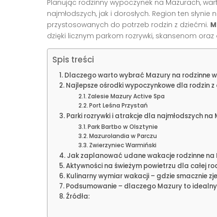
Planując rodzinny wypoczynek na Mazurach, wart
najmłodszych, jak i dorosłych. Region ten słynie ni
przystosowanych do potrzeb rodzin z dziećmi.
M
dzięki licznym parkom rozrywki, skansenom oraz 
Spis treści
Dlaczego warto wybrać Mazury na rodzinne 
Najlepsze ośrodki wypoczynkowe dla rodzin z
Zalesie Mazury Active Spa
Port Leśna Przystań
Parki rozrywki i atrakcje dla najmłodszych n
Park Bartbo w Olsztynie
Mazurolandia w Parczu
Zwierzyniec Warmiński
Jak zaplanować udane wakacje rodzinne na
Aktywności na świeżym powietrzu dla całej ro
Kulinarny wymiar wakacji – gdzie smacznie zj
Podsumowanie – dlaczego Mazury to idealny
Źródła: