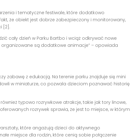
arzenia i tematyczne festiwale, które dodatkowo
fakt, że obiekt jest dobrze zabezpieczony i monitorowany,
 [2].
zić cały dzień w Parku Bartbo i wciąż odkrywać nowe
edy organizowane są dodatkowe animacje” – opowiada
ączy zabawę z edukacją. Na terenie parku znajduje się mini
dowli w miniaturze, co pozwala dzieciom poznawać historię
również typowo rozrywkowe atrakcje, takie jak tory linowe,
ferowanych rozrywek sprawia, że jest to miejsce, w którym
arsztaty, które angażują dzieci do aktywnego
nałe miejsce dla rodzin, które cenią sobie połączenie