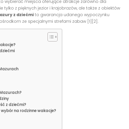
o wybierać miejsca oferujące atrakcje zarówno dla
e tylko z pięknych jezior i krajobrazów, ale także z obiektów
azury z dziećmi
to gwarancja udanego wypoczynku
ośrodkom ze specjalnymi strefami zabaw [1][2].
wakacje?
 dziećmi
a Mazurach
 Mazurach?
dziny
eść z dziećmi?
 wybór na rodzinne wakacje?