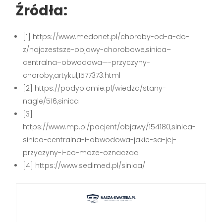
Źródła:
[1] https://www.medonet.pl/choroby-od-a-do-
z/najczestsze-objawy-chorobowe,sinica–
centralna–obwodowa—-przyczyny-
choroby,artykul,1577373.html
[2] https://podyplomie.pl/wiedza/stany-
nagle/516,sinica
[3]
https://www.mp.pl/pacjent/objawy/154180,sinica-
sinica-centralna-i-obwodowa-jakie-sa-jej-
przyczyny-i-co-moze-oznaczac
[4] https://www.sedimed.pl/sinica/