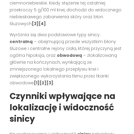
ciemnoniebieskie. Kiedy stężenie tej ostatniej
przekroczy 5 g/100 ml krwi, dochodzi do widocznego
niebieskawego zabarwienia skóry oraz błon
śluzowych
[3][4]
.
Wyróżnia się dwa podstawowe typy sinicy:
centralną
– obejmującą przede wszystkim błony
śluzowe i centralne rejony ciała, której przyczyną jest
ogólna hipoksja, oraz
obwodową
– zlokalizowaną
głównie na kończynach, wynikającą ze
zmniejszonego lokalnego przepływu krwi i
zwiększonego wykorzystania tlenu przez tkanki
obwodowe
[1][2][3]
.
Czynniki wpływające na
lokalizację i widoczność
sinicy
Na występowanie i widoczność
sinicy
największy