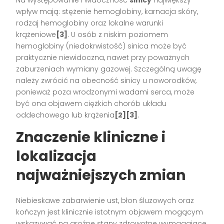
wpływ mają: stężenie hemoglobiny, karnacja skóry,
rodzaj hemoglobiny oraz lokalne warunki
krążeniowe
[3]
. U osób z niskim poziomem
hemoglobiny (niedokrwistość) sinica może być
praktycznie niewidoczna, nawet przy poważnych
zaburzeniach wymiany gazowej. Szczególną uwagę
należy zwrócić na obecność sinicy u noworodków,
ponieważ poza wrodzonymi wadami serca, może
być ona objawem ciężkich chorób układu
oddechowego lub krążenia
[2][3]
.
Znaczenie kliniczne i
lokalizacja
najważniejszych zmian
Niebieskawe zabarwienie ust, błon śluzowych oraz
kończyn jest klinicznie istotnym objawem mogącym
wskazywać na groźne stany zdrowotne wymagające