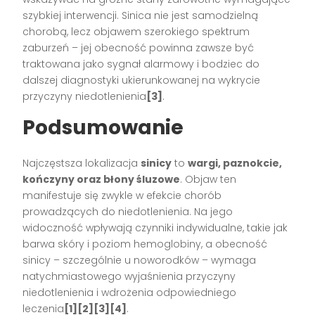
szybkiej interwencji. Sinica nie jest samodzielną
chorobą, lecz objawem szerokiego spektrum
zaburzeń – jej obecność powinna zawsze być
traktowana jako sygnał alarmowy i bodziec do
dalszej diagnostyki ukierunkowanej na wykrycie
przyczyny niedotlenienia
[3]
.
Podsumowanie
Najczęstsza lokalizacja
sinicy
to
wargi, paznokcie,
kończyny oraz błony śluzowe
. Objaw ten
manifestuje się zwykle w efekcie chorób
prowadzących do niedotlenienia. Na jego
widoczność wpływają czynniki indywidualne, takie jak
barwa skóry i poziom hemoglobiny, a obecność
sinicy – szczególnie u noworodków – wymaga
natychmiastowego wyjaśnienia przyczyny
niedotlenienia i wdrożenia odpowiedniego
leczenia
[1][2][3][4]
.