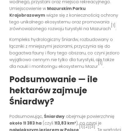
wodnego, przystani oraz miejsca rekreacyjnego.
Umiejscowienie w
Mazurskim Parku
Krajobrazowym
wiąże się z koniecznością ochrony
tego unikalnego ekosystemu oraz promowania
[1]
zrównoważonego rozwoju turystyki na Mazurach
.
Kompleks hydrologiczny Śniardw, rozbudowany o
łączniki z mniejszymi jeziorami, przyczynia się do
bogactwa fauny i flory tego obszaru, co czyni jezioro
wyjątkowo cennym nie tylko dla turystyki, ale także
[1]
dla nauki i monitoringu ekosystemu Mazur
.
Podsumowanie — ile
hektarów zajmuje
Śniardwy?
Podsumowując,
Śniardwy
obejmuje powierzchnię
około 11 383 ha
(czyli
113,83 km²
), co czyni je
[1][2][3]
największym jeziorem w Polsce
. Te wartości