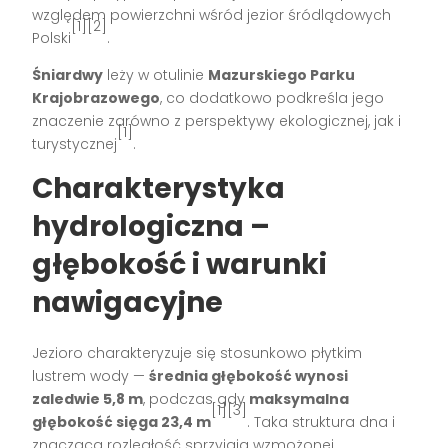
względem powierzchni wśród jezior śródlądowych
[1][2]
Polski
.
Śniardwy
leży w otulinie
Mazurskiego Parku
Krajobrazowego
, co dodatkowo podkreśla jego
znaczenie zarówno z perspektywy ekologicznej, jak i
[1]
turystycznej
.
Charakterystyka
hydrologiczna –
głębokość i warunki
nawigacyjne
Jezioro charakteryzuje się stosunkowo płytkim
lustrem wody —
średnia głębokość wynosi
zaledwie 5,8 m
, podczas gdy
maksymalna
[1][3]
głębokość sięga 23,4 m
. Taka struktura dna i
znacząca rozległość sprzyjają wzmożonej