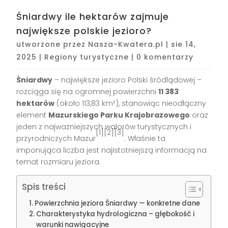
Śniardwy ile hektarów zajmuje
największe polskie jezioro?
utworzone przez
Nasza-Kwatera.pl
|
sie 14,
2025
|
Regiony turystyczne
|
0 komentarzy
Śniardwy
– największe jezioro Polski śródlądowej –
rozciąga się na ogromnej powierzchni
11 383
hektarów
(około 113,83 km²), stanowiąc nieodłączny
element
Mazurskiego Parku Krajobrazowego
oraz
jeden z najważniejszych walorów turystycznych i
[1][2][3]
przyrodniczych Mazur
. Właśnie ta
imponująca liczba jest najistotniejszą informacją na
temat rozmiaru jeziora.
Spis treści
Powierzchnia jeziora Śniardwy — konkretne dane
Charakterystyka hydrologiczna – głębokość i
warunki nawigacyjne