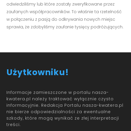
odwiedziliśmy lub które zostały zweryfikowane przez
zaufanych współpracowników. To właśnie ta rzetelność
w połączeniu z pasją do odkrywania nowych miejsc
sprawia, że zdobyliśmy zaufanie tysięcy podróżujących.
Użytkowniku!
Informacje zamieszczone w portalu nasza-
kwatera.pl należy traktować wyłącznie czysto
informacyjnie. Redakcja Portalu nasza-kwatera.pl
nie bierze odpowiedzialności za ewentualne
szkody, które mogą wynikać ze złej interpretacji
treści.