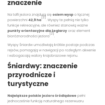
znaczenie
Na tafli jeziora znajdują się
osiem wysp
o łącznej
[2]
powierzchni
42,9 ha
. Wyspy te pełnią nie tylko
funkcje rekreacyjne, ale również stanowią ważne
punkty orientacyjne dla żeglarzy
oraz element
[2]
bioróżnorodności jeziora
.
Wyspy Śniardw umożliwiają krótkie postoje podczas
rejsów, pomagają w nawigacji po rozległym akwenie
i wzbogacają walory krajobrazowe rejonu.
Śniardwy: znaczenie
przyrodnicze i
turystyczne
Największe polskie jezioro śródlądowe
pełni
jednocześnie funkcję naturalnego rezerwuaru