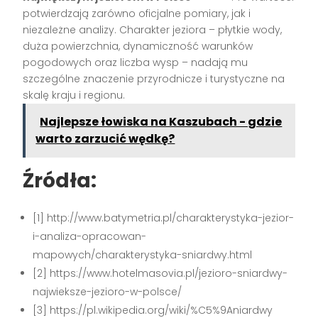
potwierdzają zarówno oficjalne pomiary, jak i
niezależne analizy. Charakter jeziora – płytkie wody,
duża powierzchnia, dynamiczność warunków
pogodowych oraz liczba wysp – nadają mu
szczególne znaczenie przyrodnicze i turystyczne na
skalę kraju i regionu.
Najlepsze łowiska na Kaszubach - gdzie
warto zarzucić wędkę?
Źródła:
[1] http://www.batymetria.pl/charakterystyka-jezior-
i-analiza-opracowan-
mapowych/charakterystyka-sniardwy.html
[2] https://www.hotelmasovia.pl/jezioro-sniardwy-
najwieksze-jezioro-w-polsce/
[3] https://pl.wikipedia.org/wiki/%C5%9Aniardwy