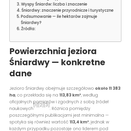
Wyspy Śniardw: liczba i znaczenie
Śniardwy: znaczenie przyrodnicze i turystyczne
Podsumowanie — ile hektarów zajmuje
Śniardwy?
Źródła:
Powierzchnia jeziora
Śniardwy — konkretne
dane
Jezioro Śniardwy obejmuje szczegółowo
około 11 383
ha
, co przekłada się na
113,83 km²
, według
oficjalnych pomiarów i zgodnych z sobą źródeł
[1][2][3]
naukowych
. Różnica pomiędzy
poszczególnymi publikacjami jest minimalna —
spotyka się również wartość
113,4 km²
, jednak w
każdym przypadku pozostaje ono liderem pod