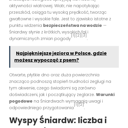
aktywności wiatrowej. Wiatr, nie napotykając
przeszkód, osiąga tu wysoką prędkość, tworząc
gwałtowne i wysokie fale. Jest to zjawisko istotne z
punktu widzenia
bezpieczeństwa na wodzie
—
Śniardwy słynie z krótkich, wysokich fal i
[1][2][3]
dynamicznych zmian pogody
.
Najpiękniejsze jeziora w Polsce, gdzie
możesz wypocząć z psem?
Otwarte, płytkie dno oraz duża powierzchnia
znacząco podnoszą stopień trudności żeglugi na
tym akwenie, czego świadomi są zarówno
doświadczeni, jak i początkujący żeglarze.
Warunki
pogodowe
na Śniardwach wymagają uwagi i
[1][2]
odpowiedniego przygotowania
.
Wyspy Śniardw: liczba i