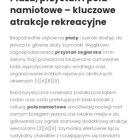
namiotowe – kluczowe
atrakcje rekreacyjne
Bezpośrednie zejście na
plażę
i szeroki dostęp do
jeziora to główne atuty Szymonki. Wyjątkowo
zagospodarowana
przystań żeglarska
(m.in.
Zielony Gaj) pozwala na bezpieczne cumowanie
łodzi, wypożyczenie sprzętu wodnego oraz
organizowanie krótkich rejsów po okolicznych
akwenach [1][4][8][9].
Baza turystyczna rozwinięta została pod kątem
rodzin oraz osób preferujących bliski kontakt z
naturą:
pola namiotowe
umożliwiają noclegi nad
samym brzegiem jeziora, zaś lokalne miejsce do
grillowania czy ognisk stanowią dodatkową atrakcję
wieczorami [3][4][9]. Szymonka efektownie łączy
rustykalny charakter z rozwijającymi się trendami