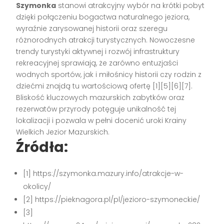
Szymonka
stanowi atrakcyjny wybór na krótki pobyt
dzięki połączeniu bogactwa naturalnego jeziora,
wyraźnie zarysowanej historii oraz szeregu
różnorodnych atrakcji turystycznych. Nowoczesne
trendy turystyki aktywnej i rozwój infrastruktury
rekreacyjnej sprawiają, że zarówno entuzjaści
wodnych sportów, jak i miłośnicy historii czy rodzin z
dziećmi znajdą tu wartościową ofertę [1][5][6][7].
Bliskość kluczowych mazurskich zabytków oraz
rezerwatów przyrody potęguje unikalność tej
lokalizacji i pozwala w pełni docenić uroki Krainy
Wielkich Jezior Mazurskich.
Źródła:
[1] https://szymonka.mazury.info/atrakcje-w-
okolicy/
[2] https://pieknagora.pl/pl/jezioro-szymoneckie/
[3]