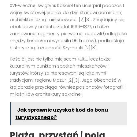
XVI-wiecznej świątyni. Kościół ten ucierpiał podczas I
wojny światowej, jednak do dziś stanowi dominantę
architektoniczną miejscowości [2][3]. Znajdujący się
obok dawny cmentarz z lat 1566–1877, a także
zachowane fragmenty pierwotnej budowli (odległość
między kościołami wynosiła 96 kroków), podkreślają
historyczną tożsamość Szymonki [2][3].
Kościół jest nie tylko miejscem kultu, lecz także
kulturalnym punktem spotkań mieszkańców i
turystów, którzy zainteresowani są lokalnymi
tradycjami regionu Mazur [2][3]. Jego obecność w
krajobrazie przyciąga również pasjonatów fotografii i
miłośników architektury sakralnej.
Jak sprawnie uzyskać kod do bonu
turystycznego?
Plaża, przystań i pola