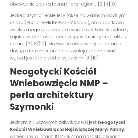
obcowanie z dziką fauną i florą regionu [2][4][8].
Jezioro Szymoneckie leży także na ważnym wodnym
szlaku (Ruciane-Nida–Pisz–Mikołajki), co dodatkowo
zwiększa jego popularność wśród użytkowników łodzi,
kajakarzy oraz osób poszukujących ciszy i kontaktu z
naturą [2][8][10]. Możliwość obserwacji panoram i
dostęp do kamer online pozwalają zaplanować
wyjazd jeszcze przed przyjazdem [8][10].
Neogotycki Kościół
Wniebowzięcia NMP –
perła architektury
Szymonki
Jednym z kluczowych zabytków wsi jest
neogotycki
Kościół Wniebowzięcia Najświętszej Maryi Panny
,
wzniesiony w latach 1874–1877 na pozostałościach