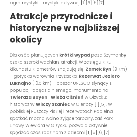
agroturystyki i turystyki aktywnej [1][5][6][7].
Atrakcje przyrodnicze i
historyczne w najbliższej
okolicy
Dla osób planujących
krótki wypad
poza Szymonkę
czeka szeroki wachlarz atrakcji. W zasięgu kilku-
kilkunastu kilometrów znajdują się:
Zamek Ryn
(9 km)
– gotycka warownia krzyżacka;
Rezerwat Jezioro
Łuknajno
(10,5 km) – obszar UNESCO słynący z
populacji łabędzia niemego; monumentalna
Twierdza Boyen
i
Wieża Ciśnień
w Giżycku;
historyczny
Wilczy Szaniec
w Gierłoży [1][5]. W
pobliskiej Puszczy Piskiej i rezerwatach Popielna
spotkać można wolno żyjące tarpany, zaś Park
Linowy Wiewióra w Giżycku pozwala aktywnie
spędzać czas rodzinom z dziećmi [1][5][6][7].