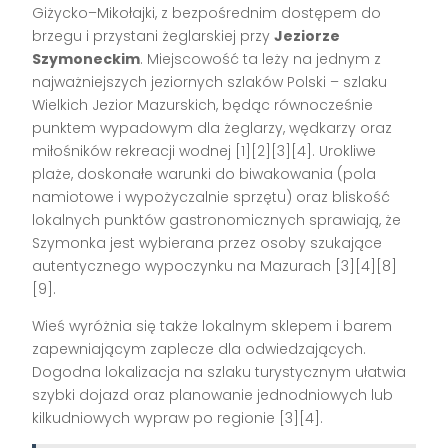
Giżycko–Mikołajki, z bezpośrednim dostępem do
brzegu i przystani żeglarskiej przy
Jeziorze
Szymoneckim
. Miejscowość ta leży na jednym z
najważniejszych jeziornych szlaków Polski – szlaku
Wielkich Jezior Mazurskich, będąc równocześnie
punktem wypadowym dla żeglarzy, wędkarzy oraz
miłośników rekreacji wodnej [1][2][3][4]. Urokliwe
plaże, doskonałe warunki do biwakowania (pola
namiotowe i wypożyczalnie sprzętu) oraz bliskość
lokalnych punktów gastronomicznych sprawiają, że
Szymonka jest wybierana przez osoby szukające
autentycznego wypoczynku na Mazurach [3][4][8]
[9].
Wieś wyróżnia się także lokalnym sklepem i barem
zapewniającym zaplecze dla odwiedzających.
Dogodna lokalizacja na szlaku turystycznym ułatwia
szybki dojazd oraz planowanie jednodniowych lub
kilkudniowych wypraw po regionie [3][4].