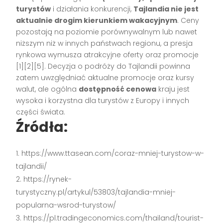
turystów
i działania konkurencji,
Tajlandia nie jest
aktualnie drogim kierunkiem wakacyjnym
. Ceny
pozostają na poziomie porównywalnym lub nawet
niższym niż w innych państwach regionu, a presja
rynkowa wymusza atrakcyjne oferty oraz promocje
[1][2][5]. Decyzja o podróży do Tajlandii powinna
zatem uwzględniać aktualne promocje oraz kursy
walut, ale ogólna
dostępność cenowa
kraju jest
wysoka i korzystna dla turystów z Europy i innych
części świata.
Źródła:
https://www.ttasean.com/coraz-mniej-turystow-w-
tajlandii/
https://rynek-
turystyczny.pl/artykul/53803/tajlandia-mniej-
popularna-wsrod-turystow/
https://pl.tradingeconomics.com/thailand/tourist-