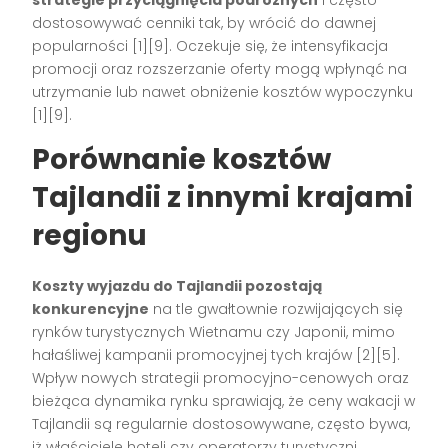
strategie przyciągnięcia podróżnych
i często
dostosowywać cenniki tak, by wrócić do dawnej
popularności [1][9]. Oczekuje się, że intensyfikacja
promocji oraz rozszerzanie oferty mogą wpłynąć na
utrzymanie lub nawet obniżenie kosztów wypoczynku
[1][9].
Porównanie kosztów
Tajlandii z innymi krajami
regionu
Koszty wyjazdu do Tajlandii pozostają
konkurencyjne
na tle gwałtownie rozwijających się
rynków turystycznych Wietnamu czy Japonii, mimo
hałaśliwej kampanii promocyjnej tych krajów [2][5].
Wpływ nowych strategii promocyjno-cenowych oraz
bieżąca dynamika rynku sprawiają, że ceny wakacji w
Tajlandii są regularnie dostosowywane, często bywa,
iż właściciele hoteli czy operatorzy turystyczni