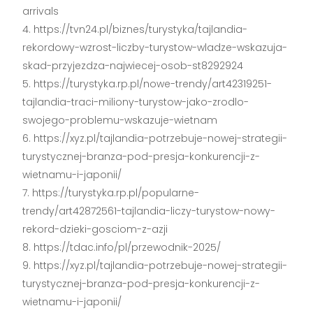
arrivals
https://tvn24.pl/biznes/turystyka/tajlandia-
rekordowy-wzrost-liczby-turystow-wladze-wskazuja-
skad-przyjezdza-najwiecej-osob-st8292924
https://turystyka.rp.pl/nowe-trendy/art42319251-
tajlandia-traci-miliony-turystow-jako-zrodlo-
swojego-problemu-wskazuje-wietnam
https://xyz.pl/tajlandia-potrzebuje-nowej-strategii-
turystycznej-branza-pod-presja-konkurencji-z-
wietnamu-i-japonii/
https://turystyka.rp.pl/popularne-
trendy/art42872561-tajlandia-liczy-turystow-nowy-
rekord-dzieki-gosciom-z-azji
https://tdac.info/pl/przewodnik-2025/
https://xyz.pl/tajlandia-potrzebuje-nowej-strategii-
turystycznej-branza-pod-presja-konkurencji-z-
wietnamu-i-japonii/