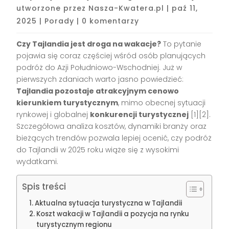
utworzone przez
Nasza-Kwatera.pl
|
paź 11,
2025
|
Porady
|
0 komentarzy
Czy Tajlandia jest droga na wakacje?
To pytanie
pojawia się coraz częściej wśród osób planujących
podróż do Azji Południowo-Wschodniej. Już w
pierwszych zdaniach warto jasno powiedzieć:
Tajlandia pozostaje atrakcyjnym cenowo
kierunkiem turystycznym
, mimo obecnej sytuacji
rynkowej i globalnej
konkurencji turystycznej
[1][2].
Szczegółowa analiza kosztów, dynamiki branży oraz
bieżących trendów pozwala lepiej ocenić, czy podróż
do Tajlandii w 2025 roku wiąże się z wysokimi
wydatkami.
Spis treści
Aktualna sytuacja turystyczna w Tajlandii
Koszt wakacji w Tajlandii a pozycja na rynku
turystycznym regionu