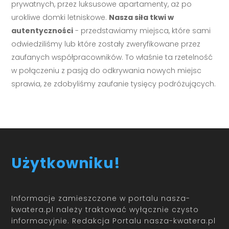
prywatnych, przez luksusowe apartamenty, aż po
urokliwe domki letniskowe.
Nasza siła tkwi w
autentyczności
- przedstawiamy miejsca, które sami
odwiedziliśmy lub które zostały zweryfikowane przez
zaufanych współpracowników. To właśnie ta rzetelność
w połączeniu z pasją do odkrywania nowych miejsc
sprawia, że zdobyliśmy zaufanie tysięcy podróżujących.
Użytkowniku!
Informacje zamieszczone w portalu nasza-
kwatera.pl należy traktować wyłącznie czysto
informacyjnie. Redakcja Portalu nasza-kwatera.pl