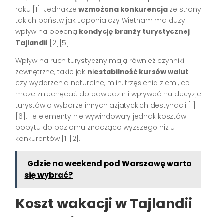
roku [1]. Jednakże
wzmożona konkurencja
ze strony
takich państw jak Japonia czy Wietnam ma duży
wpływ na obecną
kondycję branży turystycznej
Tajlandii
[2][5].
Wpływ na ruch turystyczny mają również czynniki
zewnętrzne, takie jak
niestabilność kursów walut
czy wydarzenia naturalne, m.in. trzęsienia ziemi, co
może zniechęcać do odwiedzin i wpływać na decyzje
turystów o wyborze innych azjatyckich destynacji [1]
[6]. Te elementy nie wywindowały jednak kosztów
pobytu do poziomu znacząco wyższego niż u
konkurentów [1][2].
Gdzie na weekend pod Warszawę warto
się wybrać?
Koszt wakacji w Tajlandii