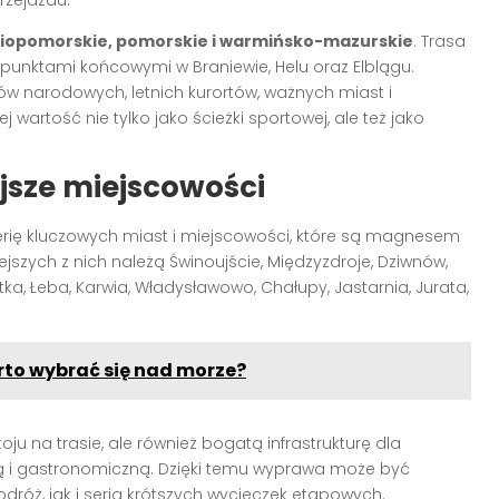
rzejazdu.
iopomorskie, pomorskie i warmińsko-mazurskie
. Trasa
 punktami końcowymi w Braniewie, Helu oraz Elblągu.
ów narodowych, letnich kurortów, ważnych miast i
 wartość nie tylko jako ścieżki sportowej, ale też jako
ejsze miejscowości
erię kluczowych miast i miejscowości, które są magnesem
szych z nich należą Świnoujście, Międzyzdroje, Dziwnów,
tka, Łeba, Karwia, Władysławowo, Chałupy, Jastarnia, Jurata,
arto wybrać się nad morze?
ju na trasie, ale również bogatą infrastrukturę dla
 i gastronomiczną. Dzięki temu wyprawa może być
róż, jak i seria krótszych wycieczek etapowych.