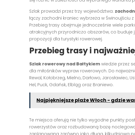
się różnić w zależności od wybranego wariantu p
Szlak prowadzi przez trzy województwa:
zachodn
łączy zachodni kraniec wybrzeża w Świnoujściu z
Przebieg trasy obejmuje jednocześnie wiele park
atrakcyjnych przyrodniczo obszarów, co buduje jej
propozycji dla turystyki rowerowej.
Przebieg trasy i najważni
Szlak rowerowy nad Bałtykiem
wiedzie przez s
dla miłośników wypraw rowerowych. Do najważniej
Rewal, Kołobrzeg, Mielno, Darłowo, Jarosławiec, Us
Hel, Puck, Gdańsk, Elbląg oraz Braniewo.
Najpiękniejsze plaże Włoch - gdzie w
Te miejsca oferują nie tylko wygodne punkty posto
rowerzystów oraz rozbudowaną bazę noclegową
zaplanowana zarówno jako długa, kilkudniowa pod