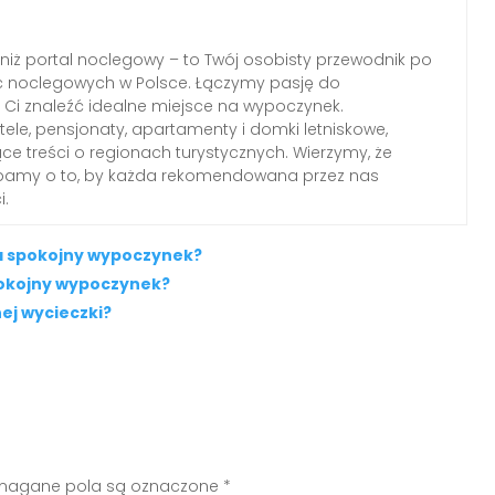
 niż portal noclegowy – to Twój osobisty przewodnik po
c noclegowych w Polsce. Łączymy pasję do
Ci znaleźć idealne miejsce na wypoczynek.
le, pensjonaty, apartamenty i domki letniskowe,
ące treści o regionach turystycznych. Wierzymy, że
dbamy o to, by każda rekomendowana przez nas
i.
a spokojny wypoczynek?
pokojny wypoczynek?
ej wycieczki?
agane pola są oznaczone
*