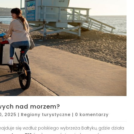
owych nad morzem?
0, 2025
|
Regiony turystyczne
|
0 komentarzy
ajduje się wzdłuż polskiego wybrzeża Bałtyku, gdzie działa