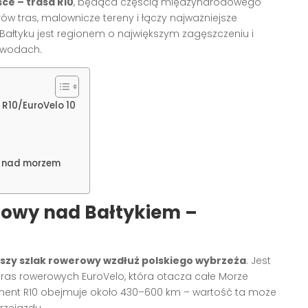
ce – trasa R10
, będąca częścią międzynarodowego
rów tras, malownicze tereny i łączy najważniejsze
Bałtyku jest regionem o największym zagęszczeniu i
 wodach.
 R10/EuroVelo 10
h nad morzem
rowy nad Bałtykiem –
jszy szlak rowerowy wzdłuż polskiego wybrzeża
. Jest
as rowerowych EuroVelo, która otacza całe Morze
gment R10 obejmuje około 430–600 km – wartość ta może