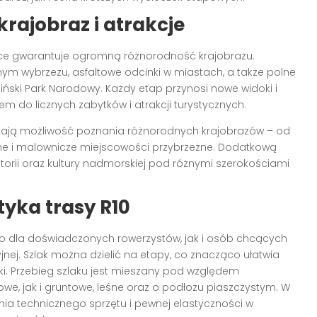
krajobraz i atrakcje
ce gwarantuje ogromną różnorodność krajobrazu.
amym wybrzeżu, asfaltowe odcinki w miastach, a także polne
liński Park Narodowy. Każdy etap przynosi nowe widoki i
m do licznych zabytków i atrakcji turystycznych.
 mają możliwość poznania różnorodnych krajobrazów – od
eśne i malownicze miejscowości przybrzeżne. Dodatkową
torii oraz kultury nadmorskiej pod różnymi szerokościami
tyka trasy R10
o dla doświadczonych rowerzystów, jak i osób chcących
jnej. Szlak można dzielić na etapy, co znacząco ułatwia
i. Przebieg szlaku jest mieszany pod względem
we, jak i gruntowe, leśne oraz o podłożu piaszczystym. W
 technicznego sprzętu i pewnej elastyczności w