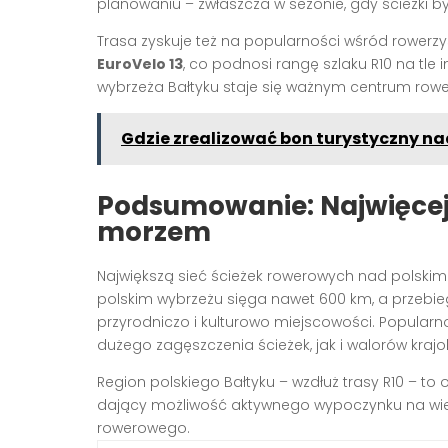
planowaniu – zwłaszcza w sezonie, gdy ścieżki 
Trasa zyskuje też na popularności wśród rowerz
EuroVelo 13
, co podnosi rangę szlaku R10 na tle 
wybrzeża Bałtyku staje się ważnym centrum ro
Gdzie zrealizować bon turystyczny n
Podsumowanie: Najwięcej
morzem
Największą sieć ścieżek rowerowych nad polsk
polskim wybrzeżu sięga nawet 600 km, a przebieg
przyrodniczo i kulturowo miejscowości. Popular
dużego zagęszczenia ścieżek, jak i walorów kraj
Region polskiego Bałtyku – wzdłuż trasy R10 – to
dający możliwość aktywnego wypoczynku na wi
rowerowego.