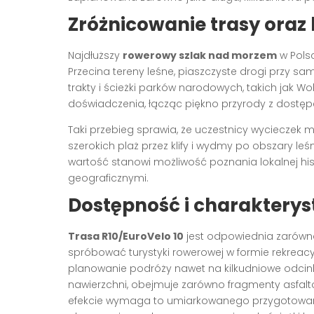
Zróżnicowanie trasy oraz 
Najdłuższy
rowerowy szlak nad morzem
w Pols
Przecina tereny leśne, piaszczyste drogi przy s
trakty i ścieżki parków narodowych, takich jak Wo
doświadczenia, łącząc piękno przyrody z dostępe
Taki przebieg sprawia, że uczestnicy wycieczek
szerokich plaż przez klify i wydmy po obszary l
wartość stanowi możliwość poznania lokalnej his
geograficznymi.
Dostępność i charakterys
Trasa R10/EuroVelo 10
jest odpowiednia zarówn
spróbować turystyki rowerowej w formie rekreacy
planowanie podróży nawet na kilkudniowe odcink
nawierzchni, obejmuje zarówno fragmenty asfalto
efekcie wymaga to umiarkowanego przygotowania