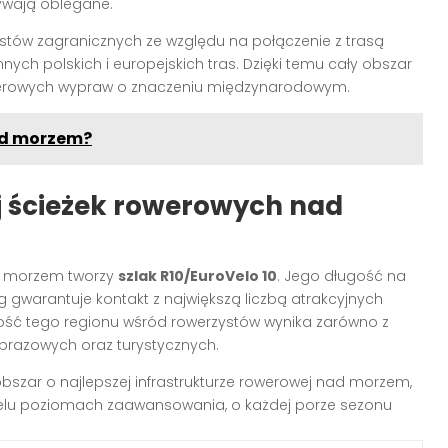
bywają oblegane.
ystów zagranicznych ze względu na połączenie z trasą
innych polskich i europejskich tras. Dzięki temu cały obszar
werowych wypraw o znaczeniu międzynarodowym.
ad morzem?
 ścieżek rowerowych nad
im morzem tworzy
szlak R10/EuroVelo 10
. Jego długość na
 gwarantuje kontakt z największą liczbą atrakcyjnych
ność tego regionu wśród rowerzystów wynika zarówno z
obrazowych oraz turystycznych.
 obszar o najlepszej infrastrukturze rowerowej nad morzem,
elu poziomach zaawansowania, o każdej porze sezonu