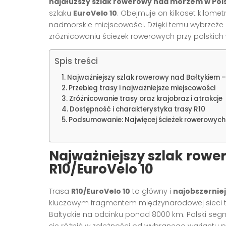
najdłuższy szlak rowerowy nad morzem w Pols
szlaku
EuroVelo 10
. Obejmuje on kilkaset kilomet
nadmorskie miejscowości. Dzięki temu wybrzeże 
zróżnicowaniu ścieżek rowerowych przy polskich
Spis treści
Najważniejszy szlak rowerowy nad Bałtykiem –
Przebieg trasy i najważniejsze miejscowości
Zróżnicowanie trasy oraz krajobraz i atrakcje
Dostępność i charakterystyka trasy R10
Podsumowanie: Najwięcej ścieżek rowerowyc
Najważniejszy szlak rowe
R10/EuroVelo 10
Trasa
R10/EuroVelo 10
to główny i
najobszernie
kluczowym fragmentem międzynarodowej sieci tr
Bałtyckie na odcinku ponad 8000 km. Polski se