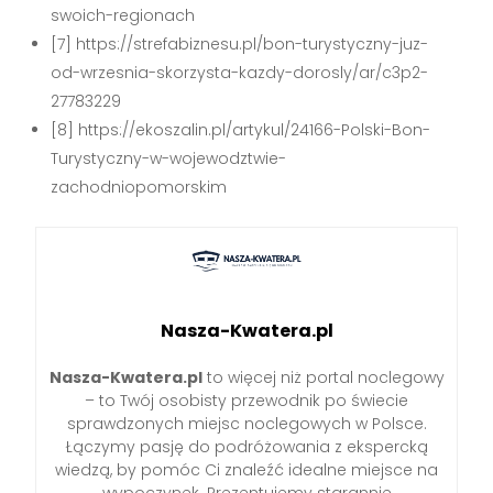
swoich-regionach
[7] https://strefabiznesu.pl/bon-turystyczny-juz-
od-wrzesnia-skorzysta-kazdy-dorosly/ar/c3p2-
27783229
[8] https://ekoszalin.pl/artykul/24166-Polski-Bon-
Turystyczny-w-wojewodztwie-
zachodniopomorskim
Nasza-Kwatera.pl
Nasza-Kwatera.pl
to więcej niż portal noclegowy
– to Twój osobisty przewodnik po świecie
sprawdzonych miejsc noclegowych w Polsce.
Łączymy pasję do podróżowania z ekspercką
wiedzą, by pomóc Ci znaleźć idealne miejsce na
wypoczynek. Prezentujemy starannie