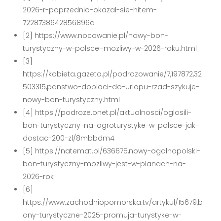
2026-r-poprzednio-okazal-sie-hitem-
7228738642856896a
[2] https://www.nocowanie.pl/nowy-bon-
turystyczny-w-polsce–mozliwy-w-2026-roku.html
[3]
https://kobieta.gazeta.pl/podrozowanie/7,197872,32
503315,panstwo-doplaci-do-urlopu-rzad-szykuje-
nowy-bon-turystyczny.html
[4] https://podroze.onet.pl/aktualnosci/oglosili-
bon-turystyczny-na-agroturystyke-w-polsce-jak-
dostac-200-zl/8mbbdm4
[5] https://natemat.pl/636675,nowy-ogolnopolski-
bon-turystyczny-mozliwy-jest-w-planach-na-
2026-rok
[6]
https://www.zachodniopomorska.tv/artykul/15679,b
ony-turystyczne-2025-promuja-turystyke-w-