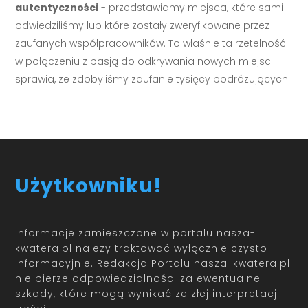
autentyczności
- przedstawiamy miejsca, które sami
odwiedziliśmy lub które zostały zweryfikowane przez
zaufanych współpracowników. To właśnie ta rzetelność
w połączeniu z pasją do odkrywania nowych miejsc
sprawia, że zdobyliśmy zaufanie tysięcy podróżujących.
Użytkowniku!
Informacje zamieszczone w portalu nasza-
kwatera.pl należy traktować wyłącznie czysto
informacyjnie. Redakcja Portalu nasza-kwatera.pl
nie bierze odpowiedzialności za ewentualne
szkody, które mogą wynikać ze złej interpretacji