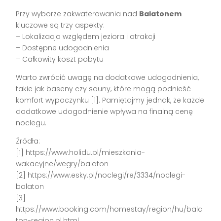
Przy wyborze zakwaterowania nad
Balatonem
kluczowe są trzy aspekty:
– Lokalizacja względem jeziora i atrakcji
– Dostępne udogodnienia
– Całkowity koszt pobytu
Warto zwrócić uwagę na dodatkowe udogodnienia,
takie jak baseny czy sauny, które mogą podnieść
komfort wypoczynku [1]. Pamiętajmy jednak, że każde
dodatkowe udogodnienie wpływa na finalną cenę
noclegu.
Źródła:
[1] https://www.holidu.pl/mieszkania-
wakacyjne/wegry/balaton
[2] https://www.esky.pl/noclegi/re/3334/noclegi-
balaton
[3]
https://www.booking.com/homestay/region/hu/bala
ton-region.pl.html