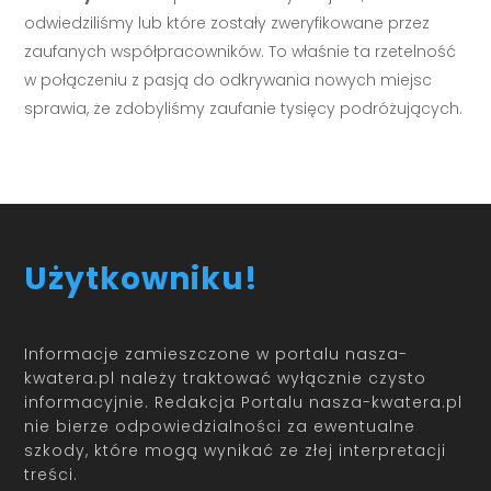
odwiedziliśmy lub które zostały zweryfikowane przez
zaufanych współpracowników. To właśnie ta rzetelność
w połączeniu z pasją do odkrywania nowych miejsc
sprawia, że zdobyliśmy zaufanie tysięcy podróżujących.
Użytkowniku!
Informacje zamieszczone w portalu nasza-
kwatera.pl należy traktować wyłącznie czysto
informacyjnie. Redakcja Portalu nasza-kwatera.pl
nie bierze odpowiedzialności za ewentualne
szkody, które mogą wynikać ze złej interpretacji
treści.