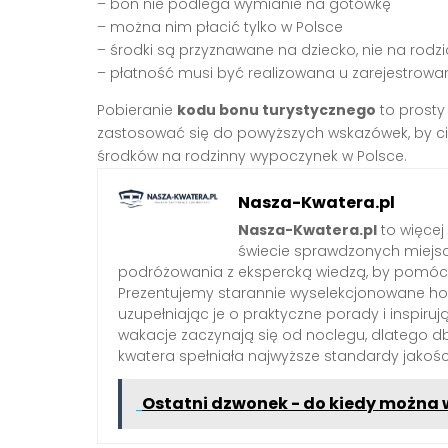
– bon nie podlega wymianie na gotówkę
– można nim płacić tylko w Polsce
– środki są przyznawane na dziecko, nie na rodz
– płatność musi być realizowana u zarejestrow
Pobieranie
kodu bonu turystycznego
to prosty 
zastosować się do powyższych wskazówek, by ci
środków na rodzinny wypoczynek w Polsce.
Nasza-Kwatera.pl
Nasza-Kwatera.pl
to więcej
świecie sprawdzonych miejs
podróżowania z ekspercką wiedzą, by pomóc 
Prezentujemy starannie wyselekcjonowane hote
uzupełniając je o praktyczne porady i inspiruj
wakacje zaczynają się od noclegu, dlatego 
kwatera spełniała najwyższe standardy jakośc
Ostatni dzwonek - do kiedy można