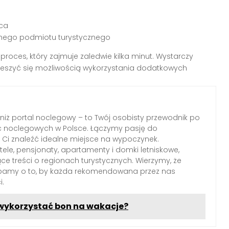
ica
anego podmiotu turystycznego
proces, który zajmuje zaledwie kilka minut. Wystarczy
eszyć się możliwością wykorzystania dodatkowych
 niż portal noclegowy – to Twój osobisty przewodnik po
c noclegowych w Polsce. Łączymy pasję do
Ci znaleźć idealne miejsce na wypoczynek.
le, pensjonaty, apartamenty i domki letniskowe,
ące treści o regionach turystycznych. Wierzymy, że
dbamy o to, by każda rekomendowana przez nas
i.
 wykorzystać bon na wakacje?