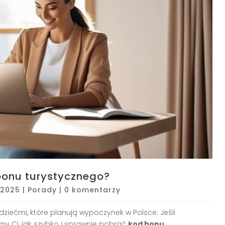
bonu turystycznego?
, 2025
|
Porady
|
0 komentarzy
dziećmi, które planują wypoczynek w Polsce. Jeśli
y Ci, jak szybko i sprawnie pobrać
kod bonu