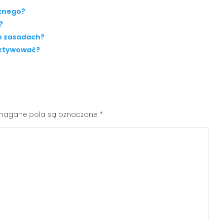
cznego?
?
ch zasadach?
aktywować?
agane pola są oznaczone
*