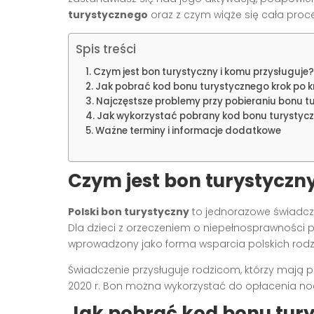
turystycznego
oraz z czym wiąże się cała proc
Spis treści
Czym jest bon turystyczny i komu przysługuje?
Jak pobrać kod bonu turystycznego krok po k
Najczęstsze problemy przy pobieraniu bonu t
Jak wykorzystać pobrany kod bonu turystyc
Ważne terminy i informacje dodatkowe
Czym jest bon turystyczny
Polski bon turystyczny
to jednorazowe świadczen
Dla dzieci z orzeczeniem o niepełnosprawności p
wprowadzony jako forma wsparcia polskich rodzin
Świadczenie przysługuje rodzicom, którzy mają 
2020 r. Bon można wykorzystać do opłacenia nocl
Jak pobrać kod bonu tury