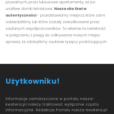
prywatnych, przez luksusowe apartamenty, aż po
urokliwe domki letniskowe.
Nasza siła tkwi w
autentyczności
- przedstawiamy miejsca, które sami
odwiedziliśmy lub które zostały zweryfikowane przez
zaufanych współpracowników. To właśnie ta rzetelność
w połączeniu z pasją do odkrywania nowych miejsc
sprawia, że zdobyliśmy zaufanie tysięcy podróżujących.
Użytkowniku!
Informacje zamieszczone w portalu nasza-
kwatera.pl należy traktować wyłącznie czysto
informacyjnie. Redakcja Portalu nasza-kwatera.pl