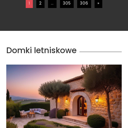
1
2
…
305
306
»
Domki letniskowe