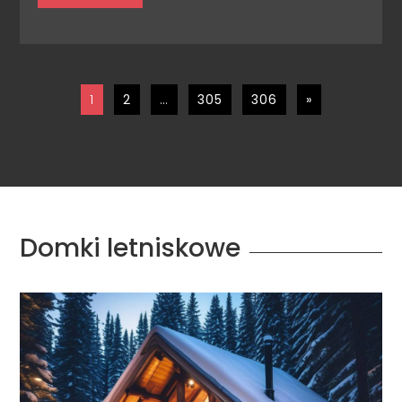
1
2
…
305
306
»
Domki letniskowe